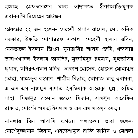
হয়েছে। গ্রেফতারদের মধ্যে আদালতে স্বীকারোক্তিমূলক
জবানবন্দি দিয়েছেন আটজন।
গ্রেফতার ২২ জন হলেন- মেহেদী হাসান রাসেল, মো. অনিক
সরকার, ইফতি মোশাররফ সকাল, মেহেদী হাসান রবিন,
মেফতাহুল ইসলাম জিওন, মুনতাসির আলম জেমি, খন্দকার
তাবাখখারুল ইসলাম তানভির, মুজাহিদুর রহমান, মুহতাসিম
ফুয়াদ, মনিরুজ্জামান মনির, আকাশ হোসেন, হোসেন মোহাম্মদ
তোহা, মাজেদুর রহমান, শামীম বিল্লাহ, মোয়াজ আবু হুরায়রা,
এ এস এম নাজমুস সাদাত, ইসতিয়াক আহম্মেদ মুন্না, অমিত
সাহা, মিজানুর রহমান ওরফে মিজান, শামসুল আরেফিন
রাফাত, মোর্শেদ অমত্য ইসলাম ও এস এম মাহমুদ সেতু।
মামলার তিন আসামি এখনো পলাতক। তারা হলেন-
মোর্শেদুজ্জামান জিসান, এহতেশামুল রাব্বি তানিম ও মোস্তবা