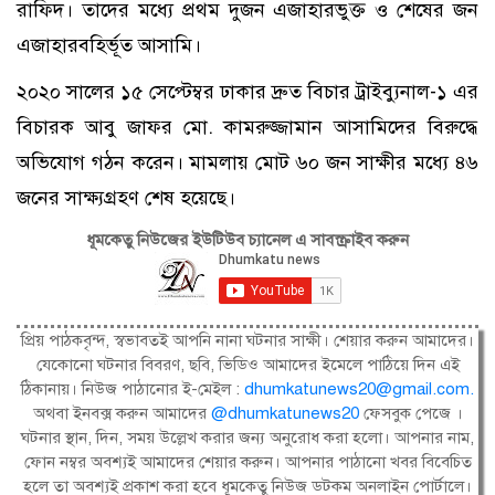
রাফিদ। তাদের মধ্যে প্রথম দুজন এজাহারভুক্ত ও শেষের জন
এজাহারবহির্ভূত আসামি।
২০২০ সালের ১৫ সেপ্টেম্বর ঢাকার দ্রুত বিচার ট্রাইব্যুনাল-১ এর
বিচারক আবু জাফর মো. কামরুজ্জামান আসামিদের বিরুদ্ধে
অভিযোগ গঠন করেন। মামলায় মোট ৬০ জন সাক্ষীর মধ্যে ৪৬
জনের সাক্ষ্যগ্রহণ শেষ হয়েছে।
ধূমকেতু নিউজের ইউটিউব চ্যানেল এ সাবস্ক্রাইব করুন
প্রিয় পাঠকবৃন্দ, স্বভাবতই আপনি নানা ঘটনার সাক্ষী। শেয়ার করুন আমাদের।
যেকোনো ঘটনার বিবরণ, ছবি, ভিডিও আমাদের ইমেলে পাঠিয়ে দিন এই
ঠিকানায়। নিউজ পাঠানোর ই-মেইল :
dhumkatunews20@gmail.com
.
অথবা ইনবক্স করুন আমাদের
@dhumkatunews20
ফেসবুক পেজে ।
ঘটনার স্থান, দিন, সময় উল্লেখ করার জন্য অনুরোধ করা হলো। আপনার নাম,
ফোন নম্বর অবশ্যই আমাদের শেয়ার করুন। আপনার পাঠানো খবর বিবেচিত
হলে তা অবশ্যই প্রকাশ করা হবে ধূমকেতু নিউজ ডটকম অনলাইন পোর্টালে।