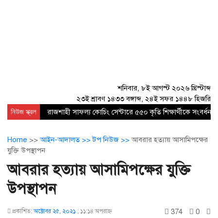
শনিবার, ৮ই আগস্ট ২০২৬ খ্রিস্টাব্দ
২৩ই শ্রাবণ ১৪৩৩ বঙ্গাব্দ, ২৪ই সফর ১৪৪৮ হিজরি
নিউজ স্ক্রল
রাজশাহী সাফল্য কোচিং সেন্টারে ৫৫০ কৃতি শিক্ষার্থীকে সংবর্ধনা
Home
>>
আইন-আদালত >>
টপ নিউজ >>
আবরার হত্যায় আসামিপক্ষের
যুক্তি উপস্থাপন
আবরার হত্যায় আসামিপক্ষের যুক্তি
উপস্থাপন
374
0
প্রকাশিত:
অক্টোবর ২৫, ২০২১
;
১১:১৪ অপরাহ্ণ