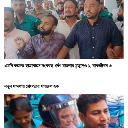
এমসি কলেজ ছাত্রাবাসে সংঘবদ্ধ ধর্ষণ মামলায় মৃত্যুদণ্ড ১, যাবজ্জীবন ৩
নতুন মামলায় গ্রেফতার খায়রুল হক