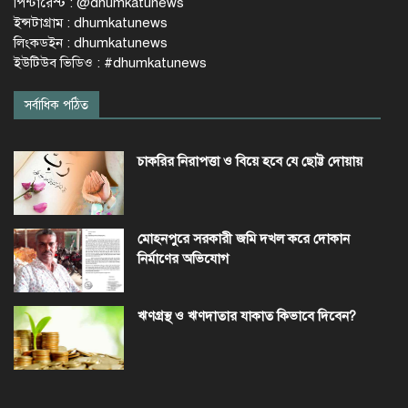
পিন্টারেস্ট : @dhumkatunews
ইন্সটাগ্রাম : dhumkatunews
লিংকডইন : dhumkatunews
ইউটিউব ভিডিও : #dhumkatunews
সর্বাধিক পঠিত
চাকরির নিরাপত্তা ও বিয়ে হবে যে ছোট্ট দোয়ায়
মোহনপুরে সরকারী জমি দখল করে দোকান
নির্মাণের অভিযোগ
ঋণগ্রস্থ ও ঋণদাতার যাকাত কিভাবে দিবেন?