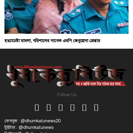
হত্যাচেষ্টা মামলা, বরিশালের সাবেক এমপি জেবুন্নেসা গ্রেপ্তার
Follow Us
ফেসবুক : @dhumkatunews20
টুইটার : @dhumkatunews