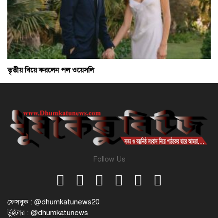
তৃতীয় বিয়ে করলেন পল ওয়েসলি
Follow Us
ফেসবুক : @dhumkatunews20
টুইটার : @dhumkatunews