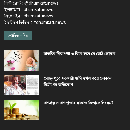
পিন্টারেস্ট : @dhumkatunews
ইন্সটাগ্রাম : dhumkatunews
লিংকডইন : dhumkatunews
ইউটিউব ভিডিও : #dhumkatunews
সর্বাধিক পঠিত
চাকরির নিরাপত্তা ও বিয়ে হবে যে ছোট্ট দোয়ায়
মোহনপুরে সরকারী জমি দখল করে দোকান
নির্মাণের অভিযোগ
ঋণগ্রস্থ ও ঋণদাতার যাকাত কিভাবে দিবেন?