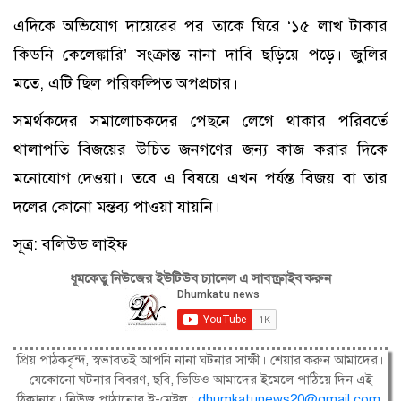
এদিকে অভিযোগ দায়েরের পর তাকে ঘিরে ‘১৫ লাখ টাকার
কিডনি কেলেঙ্কারি’ সংক্রান্ত নানা দাবি ছড়িয়ে পড়ে। জুলির
মতে, এটি ছিল পরিকল্পিত অপপ্রচার।
সমর্থকদের সমালোচকদের পেছনে লেগে থাকার পরিবর্তে
থালাপতি বিজয়ের উচিত জনগণের জন্য কাজ করার দিকে
মনোযোগ দেওয়া। তবে এ বিষয়ে এখন পর্যন্ত বিজয় বা তার
দলের কোনো মন্তব্য পাওয়া যায়নি।
সূত্র: বলিউড লাইফ
ধূমকেতু নিউজের ইউটিউব চ্যানেল এ সাবস্ক্রাইব করুন
প্রিয় পাঠকবৃন্দ, স্বভাবতই আপনি নানা ঘটনার সাক্ষী। শেয়ার করুন আমাদের।
যেকোনো ঘটনার বিবরণ, ছবি, ভিডিও আমাদের ইমেলে পাঠিয়ে দিন এই
ঠিকানায়। নিউজ পাঠানোর ই-মেইল :
dhumkatunews20@gmail.com
.