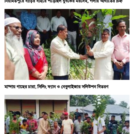
নিয়ামতপুরে বাড়ির বাইরে পড়েছিল যুবকের মরদেহ, গলায় আঘাতের চিহ্ন
মান্দায় গাছের চারা, সিলিং ফ্যান ও নেবুলাইজার সলিউশন বিতরণ