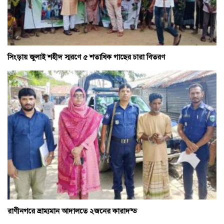
সিংড়ায় জুলাই শহীদ স্মরণে ৫ শতাধিক গাছের চারা বিতরণ
রাণীনগরে ভ্রাম্যমান আদালতে ২জনের কারাদন্ড