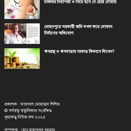
চাকরির নিরাপত্তা ও বিয়ে হবে যে ছোট্ট দোয়ায়
মোহনপুরে সরকারী জমি দখল করে দোকান
নির্মাণের অভিযোগ
ঋণগ্রস্থ ও ঋণদাতার যাকাত কিভাবে দিবেন?
প্রকাশক : ফায়সাল মোহাম্মদ শিশির
© সর্বস্বত্ব স্বত্বাধিকার সংরক্ষিত
ধূমকেতু নিউজ.কম ২০২৫
সম্পাদক : মোঃ মাহাবুবুর রহমান