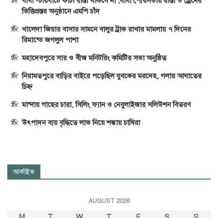
বাঘা -চারঘাটে কাঁচা রাস্তা থাকবে না ,বাঘা পৌরসভায় রাস্তা ও ড্রেনের
ভিত্তিপ্রস্তর অনুষ্ঠানে এমপি চাঁদ
খালেদা জিয়ার বাসার সামনে বালুর ট্রাক রাখার মামলায় ৭ দিনের
রিমান্ডে জগলুল পাশা
মহাদেবপুরে সার ও বীজ মনিটরিং কমিটির সভা অনুষ্ঠিত
নিয়ামতপুরে বাড়ির বাইরে পড়েছিল যুবকের মরদেহ, গলায় আঘাতের
চিহ্ন
মান্দায় গাছের চারা, সিলিং ফ্যান ও নেবুলাইজার সলিউশন বিতরণ
উৎপাদন ব্যয় বৃদ্ধিতে লাভ নিয়ে শঙ্কায় চাষিরা
আর্কাইভ
AUGUST 2026
M
T
W
T
F
S
S