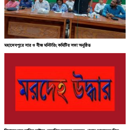
মহাদেবপুরে সার ও বীজ মনিটরিং কমিটির সভা অনুষ্ঠিত