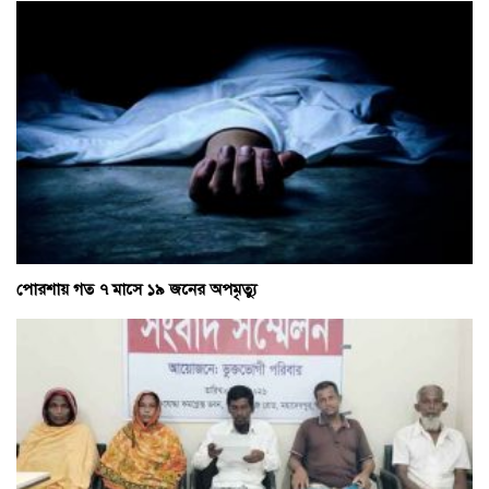
পোরশায় গত ৭ মাসে ১৯ জনের অপমৃত্যু