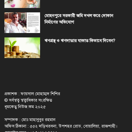
মোহনপুরে সরকারী জমি দখল করে দোকান
নির্মাণের অভিযোগ
ঋণগ্রস্থ ও ঋণদাতার যাকাত কিভাবে দিবেন?
প্রকাশক : ফায়সাল মোহাম্মদ শিশির
© সর্বস্বত্ব স্বত্বাধিকার সংরক্ষিত
ধূমকেতু নিউজ.কম ২০২৫
সম্পাদক : মোঃ মাহাবুবুর রহমান
অফিস ঠিকানা : ৫৫২ দড়িখরবনা, উপশহর রোড, বোয়ালিয়া, রাজশাহী।