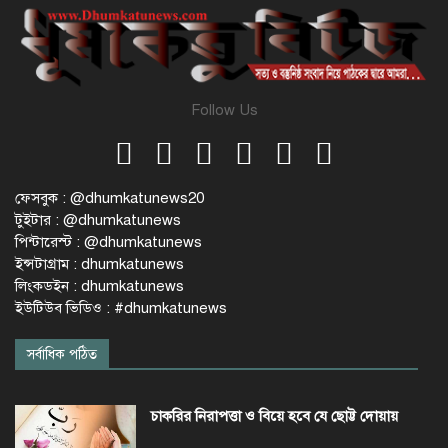
Follow Us
ফেসবুক : @dhumkatunews20
টুইটার : @dhumkatunews
পিন্টারেস্ট : @dhumkatunews
ইন্সটাগ্রাম : dhumkatunews
লিংকডইন : dhumkatunews
ইউটিউব ভিডিও : #dhumkatunews
সর্বাধিক পঠিত
চাকরির নিরাপত্তা ও বিয়ে হবে যে ছোট্ট দোয়ায়