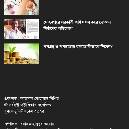
মোহনপুরে সরকারী জমি দখল করে দোকান
নির্মাণের অভিযোগ
ঋণগ্রস্থ ও ঋণদাতার যাকাত কিভাবে দিবেন?
প্রকাশক : ফায়সাল মোহাম্মদ শিশির
© সর্বস্বত্ব স্বত্বাধিকার সংরক্ষিত
ধূমকেতু নিউজ.কম ২০২৫
সম্পাদক : মোঃ মাহাবুবুর রহমান