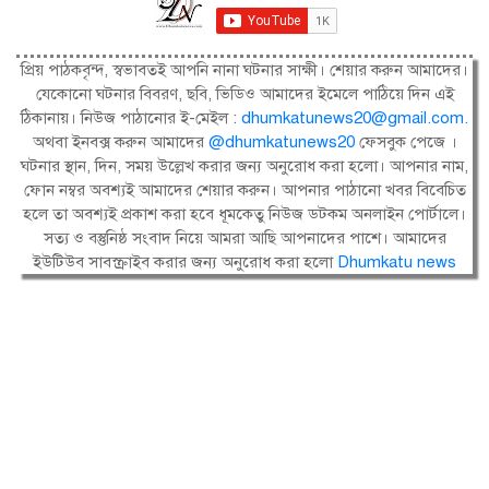
প্রিয় পাঠকবৃন্দ, স্বভাবতই আপনি নানা ঘটনার সাক্ষী। শেয়ার করুন আমাদের।
যেকোনো ঘটনার বিবরণ, ছবি, ভিডিও আমাদের ইমেলে পাঠিয়ে দিন এই
ঠিকানায়। নিউজ পাঠানোর ই-মেইল :
dhumkatunews20@gmail.com
.
অথবা ইনবক্স করুন আমাদের
@dhumkatunews20
ফেসবুক পেজে ।
ঘটনার স্থান, দিন, সময় উল্লেখ করার জন্য অনুরোধ করা হলো। আপনার নাম,
ফোন নম্বর অবশ্যই আমাদের শেয়ার করুন। আপনার পাঠানো খবর বিবেচিত
হলে তা অবশ্যই প্রকাশ করা হবে ধূমকেতু নিউজ ডটকম অনলাইন পোর্টালে।
সত্য ও বস্তুনিষ্ঠ সংবাদ নিয়ে আমরা আছি আপনাদের পাশে। আমাদের
ইউটিউব সাবস্ক্রাইব করার জন্য অনুরোধ করা হলো
Dhumkatu news