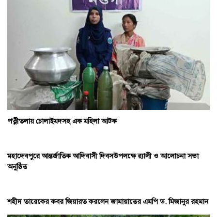
পত্নীতলায় চোলাইমদসহ এক মহিলা আটক
মহাদেবপুরে আন্তর্জাতিক আদিবাসী দিবসউপলক্ষে র‌্যালী ও আলোচনা সভা
অনুষ্ঠিত
শহীদ তারেকের কবর জিয়ারত করলেন জামায়াতের এমপি ড. মিজানুর রহমান