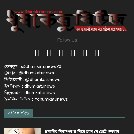
Follow Us
ফেসবুক : @dhumkatunews20
টুইটার : @dhumkatunews
পিন্টারেস্ট : @dhumkatunews
ইন্সটাগ্রাম : dhumkatunews
লিংকডইন : dhumkatunews
ইউটিউব ভিডিও : #dhumkatunews
সর্বাধিক পঠিত
চাকরির নিরাপত্তা ও বিয়ে হবে যে ছোট্ট দোয়ায়