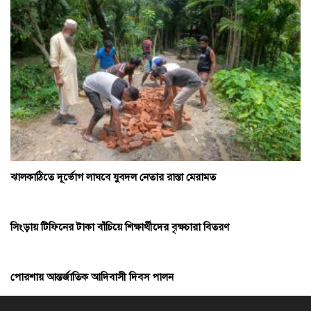
ঝালকাঠিতে দূর্ভোগ লাঘবে যুবদল নেতার রাস্তা মেরামত
সিংড়ায় টিফিনের টাকা বাঁচিয়ে শিক্ষার্থীদের বৃক্ষচারা বিতরণ
পোরশায় আন্তর্জাতিক আদিবাসী দিবস পালন