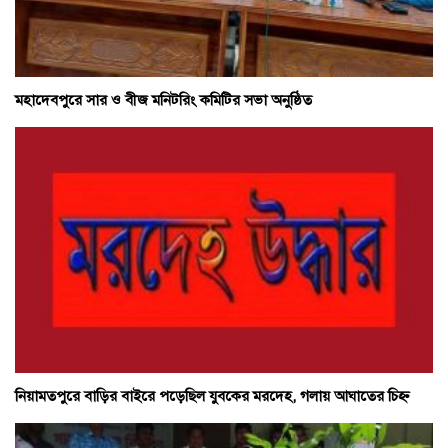
মহাদেবপুরে সার ও বীজ মনিটরিং কমিটির সভা অনুষ্ঠিত
নিয়ামতপুরে বাড়ির বাইরে পড়েছিল যুবকের মরদেহ, গলায় আঘাতের চিহ্ন