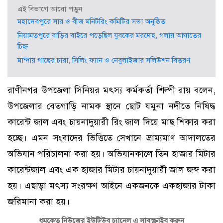
এই বিভাগে আরো পড়ুন
মহাদেবপুরে সার ও বীজ মনিটরিং কমিটির সভা অনুষ্ঠিত
নিয়ামতপুরে বাড়ির বাইরে পড়েছিল যুবকের মরদেহ, গলায় আঘাতের
চিহ্ন
মান্দায় গাছের চারা, সিলিং ফ্যান ও নেবুলাইজার সলিউশন বিতরণ
রাণীনগর উপজেলা সিনিয়র মৎস্য কর্মকর্তা শিল্পী রায় বলেন,
উপজেলার বেতগাড়ি নামক স্থানে ছোট যমুনা নদীতে নিষিদ্ধ
কারেন্ট জাল এবং চায়নাদুয়ারী রিং জাল দিয়ে মাছ শিকার করা
হচ্ছে। এমন সংবাদের ভিত্তিতে সেখানে ভ্রাম্যমাণ আদালতের
অভিযান পরিচালনা করা হয়। অভিযানকালে তিন হাজার মিটার
কারেন্টজাল এবং এক হাজার মিটার চায়নাদুয়ারী জাল জব্দ করা
হয়। এছাড়া মৎস্য সংরক্ষণ আইনে একজনকে একহাজার টাকা
জরিমানা করা হয়।
ধূমকেতু নিউজের ইউটিউব চ্যানেল এ সাবস্ক্রাইব করুন