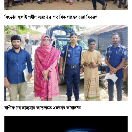
সিংড়ায় জুলাই শহীদ স্মরণে ৫ শতাধিক গাছের চারা বিতরণ
রাণীনগরে ভ্রাম্যমান আদালতে ২জনের কারাদন্ড