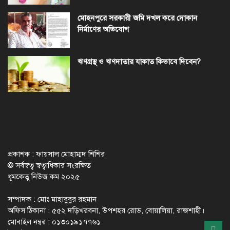
মোহনপুরে সরকারী জমি দখল করে দোকান
নির্মাণের অভিযোগ
ঋণগ্রস্থ ও ঋণদাতার যাকাত কিভাবে দিবেন?
প্রকাশক : ফায়সাল মোহাম্মদ শিশির
© সর্বস্বত্ব স্বত্বাধিকার সংরক্ষিত
ধূমকেতু নিউজ.কম ২০২৫
সম্পাদক : মোঃ মাহাবুবুর রহমান
অফিস ঠিকানা : ৫৫২ দড়িখরবনা, উপশহর রোড, বোয়ালিয়া, রাজশাহী।
মোবাইল নম্বর : ০১৩০১৯১৭৭৬১