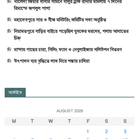
খালেদা জিয়ার বাসার সামনে বালুর ট্রাক রাখার মামলায় ৭ দিনের
রিমান্ডে জগলুল পাশা
মহাদেবপুরে সার ও বীজ মনিটরিং কমিটির সভা অনুষ্ঠিত
নিয়ামতপুরে বাড়ির বাইরে পড়েছিল যুবকের মরদেহ, গলায় আঘাতের
চিহ্ন
মান্দায় গাছের চারা, সিলিং ফ্যান ও নেবুলাইজার সলিউশন বিতরণ
উৎপাদন ব্যয় বৃদ্ধিতে লাভ নিয়ে শঙ্কায় চাষিরা
আর্কাইভ
AUGUST 2026
M
T
W
T
F
S
S
1
2
3