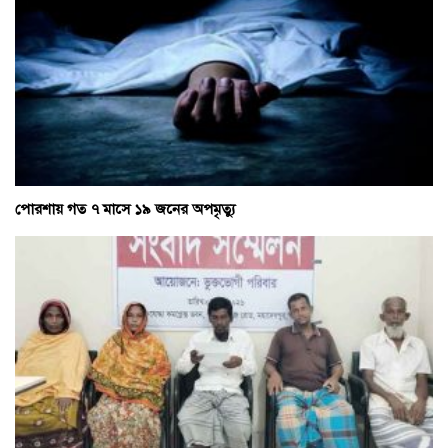
পোরশায় গত ৭ মাসে ১৯ জনের অপমৃত্যু