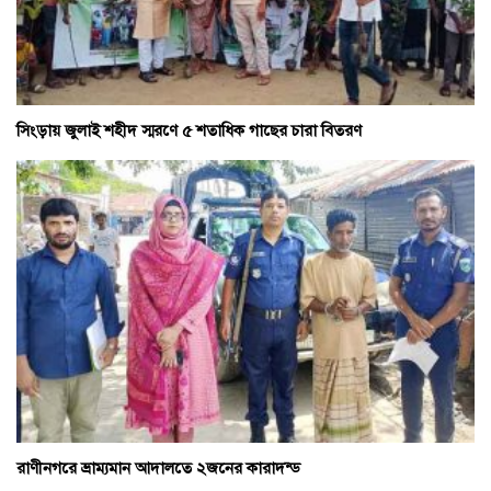
সিংড়ায় জুলাই শহীদ স্মরণে ৫ শতাধিক গাছের চারা বিতরণ
রাণীনগরে ভ্রাম্যমান আদালতে ২জনের কারাদন্ড