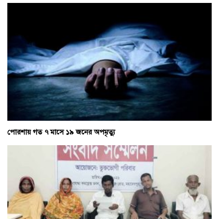
পোরশায় গত ৭ মাসে ১৯ জনের অপমৃত্যু