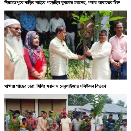
নিয়ামতপুরে বাড়ির বাইরে পড়েছিল যুবকের মরদেহ, গলায় আঘাতের চিহ্ন
মান্দায় গাছের চারা, সিলিং ফ্যান ও নেবুলাইজার সলিউশন বিতরণ