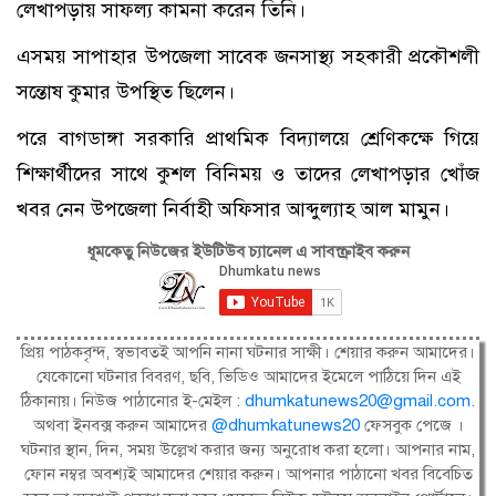
লেখাপড়ায় সাফল্য কামনা করেন তিনি।
এসময় সাপাহার উপজেলা সাবেক জনসাস্থ্য সহকারী প্রকৌশলী
সন্তোষ কুমার উপস্থিত ছিলেন।
পরে বাগডাঙ্গা সরকারি প্রাথমিক বিদ্যালয়ে শ্রেণিকক্ষে গিয়ে
শিক্ষার্থীদের সাথে কুশল বিনিময় ও তাদের লেখাপড়ার খোঁজ
খবর নেন উপজেলা নির্বাহী অফিসার আব্দুল্যাহ আল মামুন।
ধূমকেতু নিউজের ইউটিউব চ্যানেল এ সাবস্ক্রাইব করুন
প্রিয় পাঠকবৃন্দ, স্বভাবতই আপনি নানা ঘটনার সাক্ষী। শেয়ার করুন আমাদের।
যেকোনো ঘটনার বিবরণ, ছবি, ভিডিও আমাদের ইমেলে পাঠিয়ে দিন এই
ঠিকানায়। নিউজ পাঠানোর ই-মেইল :
dhumkatunews20@gmail.com
.
অথবা ইনবক্স করুন আমাদের
@dhumkatunews20
ফেসবুক পেজে ।
ঘটনার স্থান, দিন, সময় উল্লেখ করার জন্য অনুরোধ করা হলো। আপনার নাম,
ফোন নম্বর অবশ্যই আমাদের শেয়ার করুন। আপনার পাঠানো খবর বিবেচিত