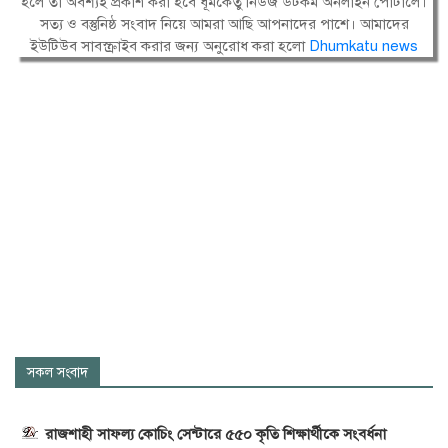
হলে তা অবশ্যই প্রকাশ করা হবে ধূমকেতু নিউজ ডটকম অনলাইন পোর্টালে।
সত্য ও বস্তুনিষ্ঠ সংবাদ নিয়ে আমরা আছি আপনাদের পাশে। আমাদের
ইউটিউব সাবস্ক্রাইব করার জন্য অনুরোধ করা হলো
Dhumkatu news
সকল সংবাদ
রাজশাহী সাফল্য কোচিং সেন্টারে ৫৫০ কৃতি শিক্ষার্থীকে সংবর্ধনা