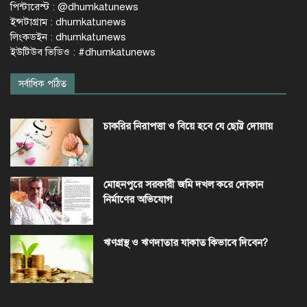
পিন্টারেস্ট : @dhumkatunews
ইন্সটাগ্রাম : dhumkatunews
লিংকডইন : dhumkatunews
ইউটিউব ভিডিও : #dhumkatunews
সর্বাধিক পঠিত
চাকরির নিরাপত্তা ও বিয়ে হবে যে ছোট্ট দোয়ায়
মোহনপুরে সরকারী জমি দখল করে দোকান
নির্মাণের অভিযোগ
ঋণগ্রস্থ ও ঋণদাতার যাকাত কিভাবে দিবেন?