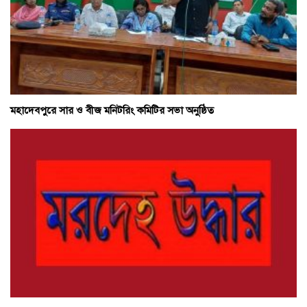
মহাদেবপুরে সার ও বীজ মনিটরিং কমিটির সভা অনুষ্ঠিত