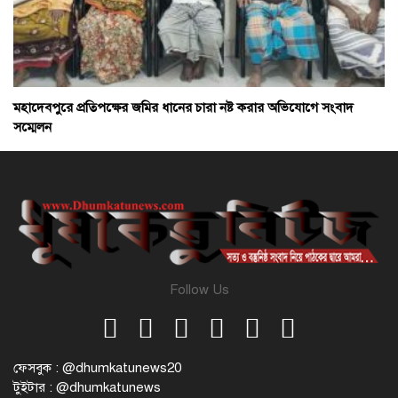
মহাদেবপুরে প্রতিপক্ষের জমির ধানের চারা নষ্ট করার অভিযোগে সংবাদ
সম্মেলন
Follow Us
ফেসবুক : @dhumkatunews20
টুইটার : @dhumkatunews