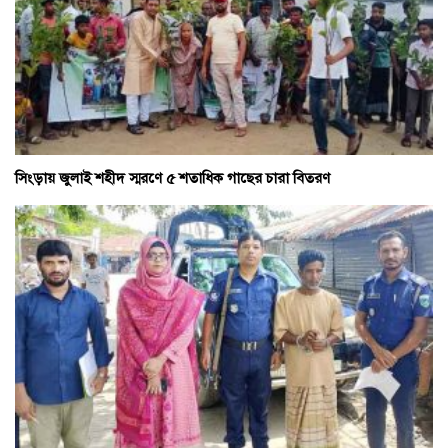
সিংড়ায় জুলাই শহীদ স্মরণে ৫ শতাধিক গাছের চারা বিতরণ