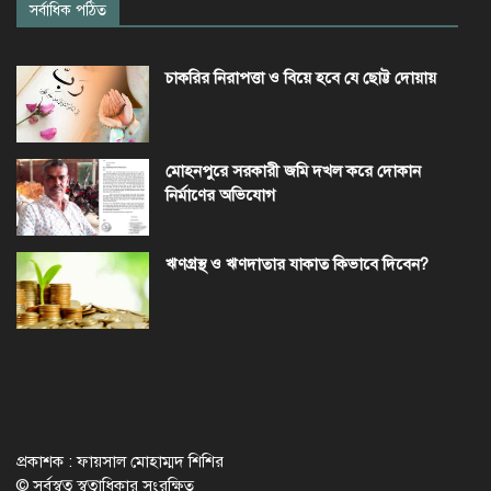
সর্বাধিক পঠিত
চাকরির নিরাপত্তা ও বিয়ে হবে যে ছোট্ট দোয়ায়
মোহনপুরে সরকারী জমি দখল করে দোকান
নির্মাণের অভিযোগ
ঋণগ্রস্থ ও ঋণদাতার যাকাত কিভাবে দিবেন?
প্রকাশক : ফায়সাল মোহাম্মদ শিশির
© সর্বস্বত্ব স্বত্বাধিকার সংরক্ষিত