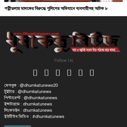
পত্নীতলায় মাদকের বিরুদ্ধে পুলিশের অভিযানে ব্যবসায়ীসহ আটক ৮
Follow Us
ফেসবুক : @dhumkatunews20
টুইটার : @dhumkatunews
পিন্টারেস্ট : @dhumkatunews
ইন্সটাগ্রাম : dhumkatunews
লিংকডইন : dhumkatunews
ইউটিউব ভিডিও : #dhumkatunews