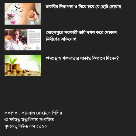
চাকরির নিরাপত্তা ও বিয়ে হবে যে ছোট্ট দোয়ায়
মোহনপুরে সরকারী জমি দখল করে দোকান
নির্মাণের অভিযোগ
ঋণগ্রস্থ ও ঋণদাতার যাকাত কিভাবে দিবেন?
প্রকাশক : ফায়সাল মোহাম্মদ শিশির
© সর্বস্বত্ব স্বত্বাধিকার সংরক্ষিত
ধূমকেতু নিউজ.কম ২০২৫