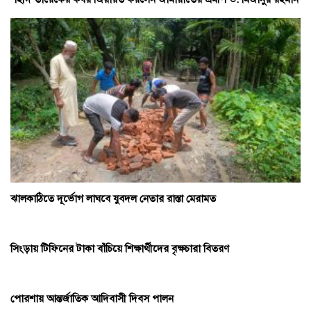
ঝালকাঠিতে দূর্ভোগ লাঘবে যুবদল নেতার রাস্তা মেরামত
সিংড়ায় টিফিনের টাকা বাঁচিয়ে শিক্ষার্থীদের বৃক্ষচারা বিতরণ
পোরশায় আন্তর্জাতিক আদিবাসী দিবস পালন