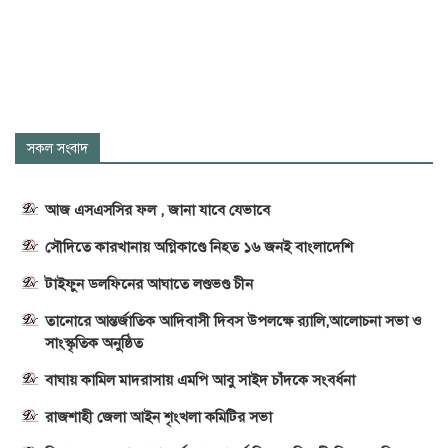
সকল সংবাদ
আজ এসএসসির ফল , জানা যাবে যেভাবে
সৌদিতে কারখানায় অগ্নিকাণ্ডে নিহত ১৬ জনই বাংলাদেশি
টাইফুন ডলফিনের আঘাতে লণ্ডভণ্ড চীন
তানোরে আন্তর্জাতিক আদিবাসী দিবস উপলক্ষে র‍্যালি,আলোচনা সভা ও
সাংস্কৃতিক অনুষ্ঠিত
বাঘায় কামিল মাদরাসায় এমপি আবু সাইদ চাঁদকে সংবর্ধনা
রাজশাহী জেলা আইন শৃংখলা কমিটির সভা