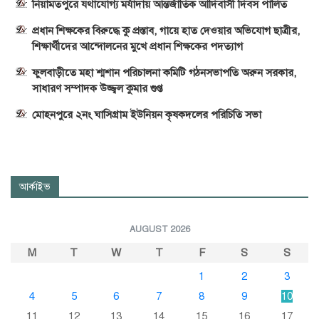
নিয়ামতপুরে যথাযোগ্য মর্যাদায় আন্তর্জাতিক আদিবাসী দিবস পালিত
প্রধান শিক্ষকের বিরুদ্ধে কু প্রস্তাব, গায়ে হাত দেওয়ার অভিযোগ ছাত্রীর,
শিক্ষার্থীদের আন্দোলনের মুখে প্রধান শিক্ষকের পদত্যাগ
ফুলবাড়ীতে মহা শ্মশান পরিচালনা কমিটি গঠনসভাপতি অরুন সরকার,
সাধারণ সম্পাদক উজ্জ্বল কুমার গুপ্ত
মোহনপুরে ২নং ঘাসিগ্রাম ইউনিয়ন কৃষকদলের পরিচিতি সভা
আর্কাইভ
AUGUST 2026
M
T
W
T
F
S
S
1
2
3
4
5
6
7
8
9
10
11
12
13
14
15
16
17