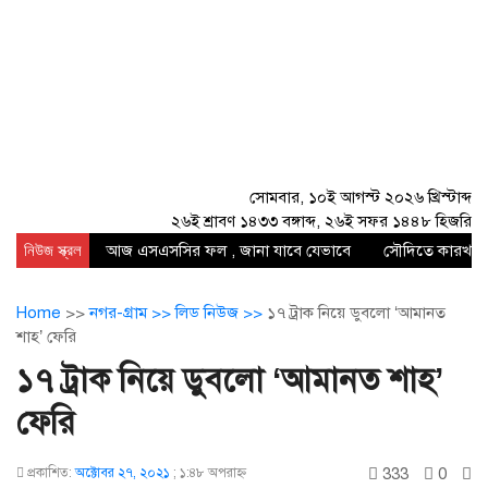
সোমবার, ১০ই আগস্ট ২০২৬ খ্রিস্টাব্দ
২৬ই শ্রাবণ ১৪৩৩ বঙ্গাব্দ, ২৬ই সফর ১৪৪৮ হিজরি
নিউজ স্ক্রল
আজ এসএসসির ফল , জানা যাবে যেভাবে
সৌদিতে কারখানায
Home
>>
নগর-গ্রাম >>
লিড নিউজ >>
১৭ ট্রাক নিয়ে ডুবলো ‘আমানত
শাহ’ ফেরি
১৭ ট্রাক নিয়ে ডুবলো ‘আমানত শাহ’
ফেরি
333
0
প্রকাশিত:
অক্টোবর ২৭, ২০২১
;
১:৪৮ অপরাহ্ণ