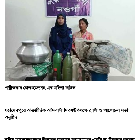
পত্নীতলায় চোলাইমদসহ এক মহিলা আটক
মহাদেবপুরে আন্তর্জাতিক আদিবাসী দিবসউপলক্ষে র‌্যালী ও আলোচনা সভা
অনুষ্ঠিত
শহীদ তারেকের কবর জিয়ারত করলেন জামায়াতের এমপি ড. মিজানুর রহমান