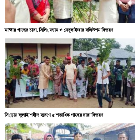
মান্দায় গাছের চারা, সিলিং ফ্যান ও নেবুলাইজার সলিউশন বিতরণ
সিংড়ায় জুলাই শহীদ স্মরণে ৫ শতাধিক গাছের চারা বিতরণ