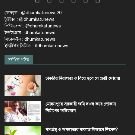
ফেসবুক : @dhumkatunews20
টুইটার : @dhumkatunews
পিন্টারেস্ট : @dhumkatunews
ইন্সটাগ্রাম : dhumkatunews
লিংকডইন : dhumkatunews
ইউটিউব ভিডিও : #dhumkatunews
সর্বাধিক পঠিত
চাকরির নিরাপত্তা ও বিয়ে হবে যে ছোট্ট দোয়ায়
মোহনপুরে সরকারী জমি দখল করে দোকান
নির্মাণের অভিযোগ
ঋণগ্রস্থ ও ঋণদাতার যাকাত কিভাবে দিবেন?