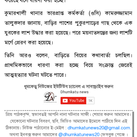
করেছে বলে ধারণা করা হচ্ছে।’
কুমারখালী থানার ভারপ্রাপ্ত কর্মকর্তা (ওসি) কামরুজ্জামান
তালুকদার জানায়, বাড়ির পাশের পুকুরপাড়ের গাছ থেকে এক
যুবকের লাশ উদ্ধার করা হয়েছে। পরে ময়নাতদন্তের জন্য লাশটি
মর্গে প্রেরণ করা হয়েছে।
তিনি আরও বলেন, বাড়িতে বিয়ের কথাবার্তা চলছিল।
প্রাথমিকভাবে ধারণা করা হচ্ছে বিয়ে সংক্রান্ত জেরেই
আত্মহত্যার ঘটনা ঘটতে পারে।
ধূমকেতু নিউজের ইউটিউব চ্যানেল এ সাবস্ক্রাইব করুন
প্রিয় পাঠকবৃন্দ, স্বভাবতই আপনি নানা ঘটনার সাক্ষী। শেয়ার করুন আমাদের।
যেকোনো ঘটনার বিবরণ, ছবি, ভিডিও আমাদের ইমেলে পাঠিয়ে দিন এই
ঠিকানায়। নিউজ পাঠানোর ই-মেইল :
dhumkatunews20@gmail.com
.
অথবা ইনবক্স করুন আমাদের
@dhumkatunews20
ফেসবুক পেজে ।