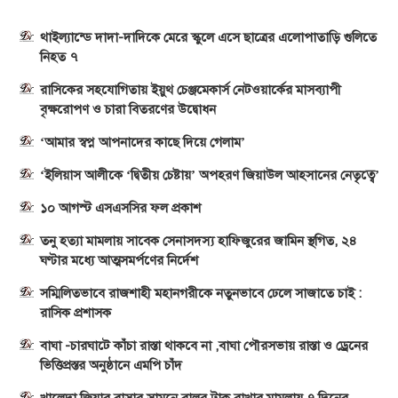
থাইল্যান্ডে দাদা-দাদিকে মেরে স্কুলে এসে ছাত্রের এলোপাতাড়ি গুলিতে
নিহত ৭
রাসিকের সহযোগিতায় ইয়ুথ চেঞ্জমেকার্স নেটওয়ার্কের মাসব্যাপী
বৃক্ষরোপণ ও চারা বিতরণের উদ্বোধন
‘আমার স্বপ্ন আপনাদের কাছে দিয়ে গেলাম’
‘ইলিয়াস আলীকে ‘দ্বিতীয় চেষ্টায়’ অপহরণ জিয়াউল আহসানের নেতৃত্বে’
১০ আগস্ট এসএসসির ফল প্রকাশ
তনু হত্যা মামলায় সাবেক সেনাসদস্য হাফিজুরের জামিন স্থগিত, ২৪
ঘণ্টার মধ্যে আত্মসমর্পণের নির্দেশ
সম্মিলিতভাবে রাজশাহী মহানগরীকে নতুনভাবে ঢেলে সাজাতে চাই :
রাসিক প্রশাসক
বাঘা -চারঘাটে কাঁচা রাস্তা থাকবে না ,বাঘা পৌরসভায় রাস্তা ও ড্রেনের
ভিত্তিপ্রস্তর অনুষ্ঠানে এমপি চাঁদ
খালেদা জিয়ার বাসার সামনে বালুর ট্রাক রাখার মামলায় ৭ দিনের