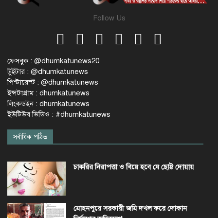
Follow Us
ফেসবুক : @dhumkatunews20
টুইটার : @dhumkatunews
পিন্টারেস্ট : @dhumkatunews
ইন্সটাগ্রাম : dhumkatunews
লিংকডইন : dhumkatunews
ইউটিউব ভিডিও : #dhumkatunews
সর্বাধিক পঠিত
চাকরির নিরাপত্তা ও বিয়ে হবে যে ছোট্ট দোয়ায়
মোহনপুরে সরকারী জমি দখল করে দোকান