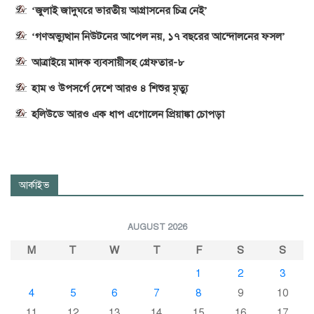
‘জুলাই জাদুঘরে ভারতীয় আগ্রাসনের চিত্র নেই’
‘গণঅভ্যুত্থান নিউটনের আপেল নয়, ১৭ বছরের আন্দোলনের ফসল’
আত্রাইয়ে মাদক ব্যবসায়ীসহ গ্রেফতার-৮
হাম ও উপসর্গে দেশে আরও ৪ শিশুর মৃত্যু
হলিউডে আরও এক ধাপ এগোলেন প্রিয়াঙ্কা চোপড়া
আর্কাইভ
AUGUST 2026
M
T
W
T
F
S
S
1
2
3
4
5
6
7
8
9
10
11
12
13
14
15
16
17