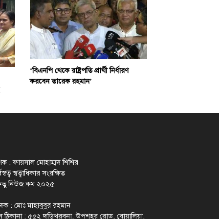
‘বিএনপি থেকে রাষ্ট্রপতি প্রার্থী নির্ধারণ
করবেন তারেক রহমান’
াশক : ফায়সাল মোহাম্মদ শিশির
স্বত্ব স্বত্বাধিকার সংরক্ষিত
েতু নিউজ.কম ২০২৫
াদক : মোঃ মাহাবুবুর রহমান
 ঠিকানা : ৫৫২ দড়িখরবনা, উপশহর রোড, বোয়ালিয়া,