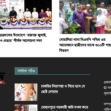
ছাত্রদলের উদ্যোগে ‘রক্তাক্ত জুলাই,
বোয়ালিয়া থানা বিএনপি পশ্চিম এর
 ও প্রত্যয়’ শীর্ষক আলোচনা সভা
আয়োজনে ছাত্রীদের মাঝে ৩০০টি গাছ
বিতরণ
সর্বাধিক পঠিত
প্রক
চাকরির নিরাপত্তা ও বিয়ে হবে যে
© সর্ব
ছোট্ট দোয়ায়
ধূমক
সম্প
মোহনপুরে সরকারী জমি দখল করে
অফিস