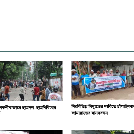
নিরবিচ্ছিন্ন বিদ্যুতের দাবিতে চাঁপাইনবা
বকশীবাজারে ছাত্রদল–ছাত্রশিবিরের
জামায়াতের মানববন্ধন