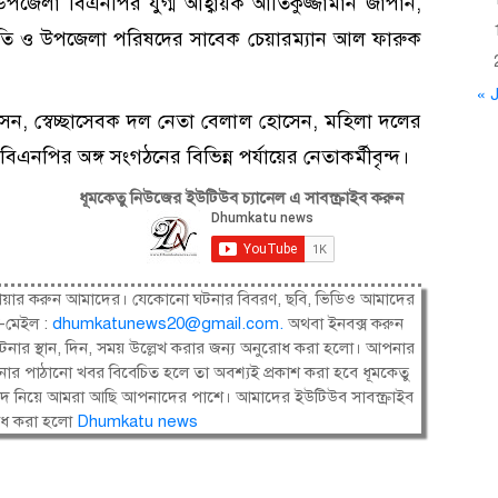
পজেলা বিএনপির যুগ্ম আহ্বায়ক আতিকুজ্জামান জাপান,
ি ও উপজেলা পরিষদের সাবেক চেয়ারম্যান আল ফারুক
« J
েন, স্বেচ্ছাসেবক দল নেতা বেলাল হোসেন, মহিলা দলের
ির অঙ্গ সংগঠনের বিভিন্ন পর্যায়ের নেতাকর্মীবৃন্দ।
ধূমকেতু নিউজের ইউটিউব চ্যানেল এ সাবস্ক্রাইব করুন
ষী। শেয়ার করুন আমাদের। যেকোনো ঘটনার বিবরণ, ছবি, ভিডিও আমাদের
-মেইল :
dhumkatunews20@gmail.com
.
অথবা ইনবক্স করুন
নার স্থান, দিন, সময় উল্লেখ করার জন্য অনুরোধ করা হলো। আপনার
ার পাঠানো খবর বিবেচিত হলে তা অবশ্যই প্রকাশ করা হবে ধূমকেতু
সংবাদ নিয়ে আমরা আছি আপনাদের পাশে। আমাদের ইউটিউব সাবস্ক্রাইব
োধ করা হলো
Dhumkatu news