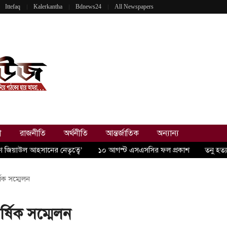
Ittefaq
Kalerkantha
Bdnews24
All Newspapers
ী
রাজনীতি
অর্থনীতি
আন্তর্জাতিক
অন্যান্য
রণ জিয়াউল আহসানের নেতৃত্বে’
১০ আগস্ট এসএসসির ফল প্রকাশ
তনু হত্
ষিক সম্মেলন
র্ষিক সম্মেলন