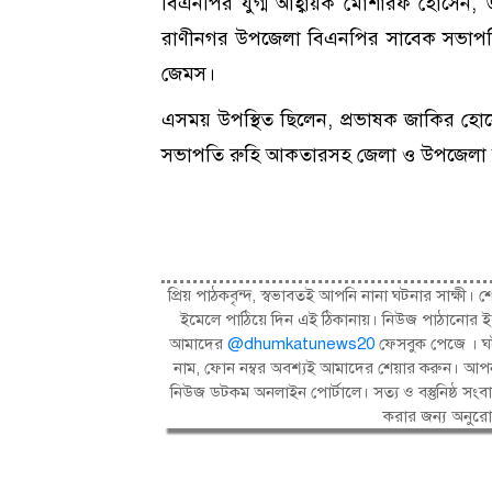
বিএনপির যুগ্ম আহ্বায়ক মোশারফ হোসেন, উ
রাণীনগর উপজেলা বিএনপির সাবেক সভাপত
জেমস।
এসময় উপস্থিত ছিলেন, প্রভাষক জাকির হোস
সভাপতি রুহি আকতারসহ জেলা ও উপজেলা বিএনপ
প্রিয় পাঠকবৃন্দ, স্বভাবতই আপনি নানা ঘটনার সাক্
ইমেলে পাঠিয়ে দিন এই ঠিকানায়। নিউজ পাঠানোর ই
আমাদের
@dhumkatunews20
ফেসবুক পেজে । ঘট
নাম, ফোন নম্বর অবশ্যই আমাদের শেয়ার করুন। আপন
নিউজ ডটকম অনলাইন পোর্টালে। সত্য ও বস্তুনিষ্ঠ 
করার জন্য অনুর