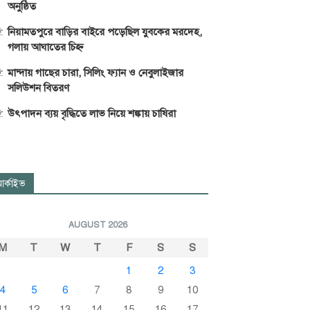
অনুষ্ঠিত
নিয়ামতপুরে বাড়ির বাইরে পড়েছিল যুবকের মরদেহ,
গলায় আঘাতের চিহ্ন
মান্দায় গাছের চারা, সিলিং ফ্যান ও নেবুলাইজার
সলিউশন বিতরণ
উৎপাদন ব্যয় বৃদ্ধিতে লাভ নিয়ে শঙ্কায় চাষিরা
র্কাইভ
AUGUST 2026
M
T
W
T
F
S
S
1
2
3
4
5
6
7
8
9
10
11
12
13
14
15
16
17