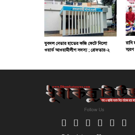
রাবি 
যুবদল নেতার হাতের কব্জি কেটে নিলো
স্মরণ
ওয়ার্ড আওয়ামীলীগ সদস্য ; গ্রেফতার-২
Follow Us