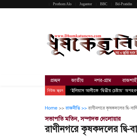
Prothom Alo
Jugantor
BBC
Bd-Pratidin
প্রচ্ছদ
জাতীয়
নগর-গ্রাম
রাজশাহ
নিউজ স্ক্রল
‘ইলিয়াস আলীকে ‘দ্বিতীয় চেষ্টায়’ অপহ
Home
>>
রাজনীতি >>
রাণীনগরে কৃষকদলের দ্বি-বার্
সভাপতি মতিন, সম্পাদক দেলোয়ার
রাণীনগরে কৃষকদলের দ্বি-বা