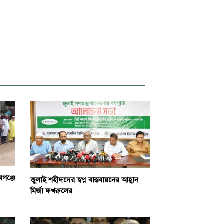
বগঞ্জে
জুলাই শহীদদের স্বপ্ন বাস্তবায়নের আহ্বান
মির্জা ফখরুলের