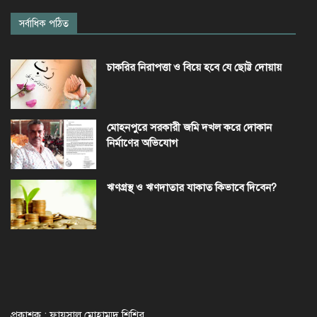
সর্বাধিক পঠিত
চাকরির নিরাপত্তা ও বিয়ে হবে যে ছোট্ট দোয়ায়
মোহনপুরে সরকারী জমি দখল করে দোকান
নির্মাণের অভিযোগ
ঋণগ্রস্থ ও ঋণদাতার যাকাত কিভাবে দিবেন?
প্রকাশক : ফায়সাল মোহাম্মদ শিশির