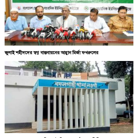
জুলাই শহীদদের স্বপ্ন বাস্তবায়নের আহ্বান মির্জা ফখরুলের