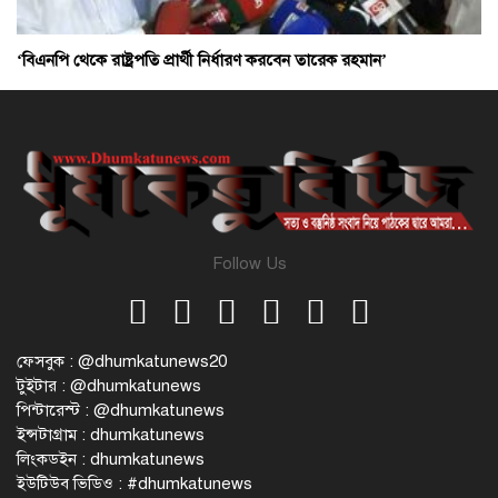
‘বিএনপি থেকে রাষ্ট্রপতি প্রার্থী নির্ধারণ করবেন তারেক রহমান’
Follow Us
ফেসবুক : @dhumkatunews20
টুইটার : @dhumkatunews
পিন্টারেস্ট : @dhumkatunews
ইন্সটাগ্রাম : dhumkatunews
লিংকডইন : dhumkatunews
ইউটিউব ভিডিও : #dhumkatunews