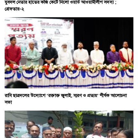
যুবদল নেতার হাতের কব্জি কেটে নিলো ওয়ার্ড আওয়ামীলীগ সদস্য ;
গ্রেফতার-২
রাবি ছাত্রদলের উদ্যোগে ‘রক্তাক্ত জুলাই, স্মরণ ও প্রত্যয়’ শীর্ষক আলোচনা
সভা