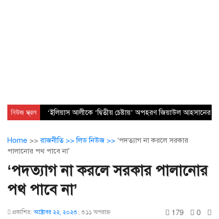
নিউজ স্ক্রল
‘ইলিয়াস আলীকে ‘দ্বিতীয় চেষ্টায়’ অপহরণ জিয়াউল আহসানের নেত
Home
>>
রাজনীতি >>
লিড নিউজ >>
‘পদত্যাগ না করলে সরকার
পালানোর পথ পাবে না’
‘পদত্যাগ না করলে সরকার পালানোর
পথ পাবে না’
179
0
প্রকাশিত:
অক্টোবর ২২, ২০২৩
;
৩:১১ অপরাহ্ণ