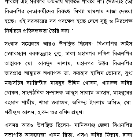
পারলে এই সরকার ক্ষমতায় থাকতে পারবে না। সেজন্যই তো
বিএনপির নেতাকর্মীদের বিরুদ্ধে মিথ্যা মামলায় সাজা দেওয়া
হচ্ছে। এই সরকারের সব পদক্ষেপ হচ্ছে দেশে সুষ্ঠু ও নিরপেক্ষ
নির্বাচনে প্রতিবন্ধকতা তৈরি করা।’
সংবাদ সম্মেলনে আরও উপস্থিত ছিলেন- বিএনপির ভাইস
চেয়ারম্যান বরকতুল্লাহ বুলু, ঢাকা মহানগর দক্ষিণ বিএনপির
আহ্বায়ক মো. আবদুস সালাম, মহানগর উত্তর বিএনপির
ভারপ্রাপ্ত আহ্বায়ক অধ্যাপক ডা. ফরহাদ হালিম ডোনার, যুগ্ম
মহাসচিব ব্যারিস্টার মাহবুব উদ্দিন খোকন, খায়রুল কবির
খোকন, সাংগঠনিক সম্পাদক আব্দুস সালাম আজাদ, মাহবুবের
রহমান শামীম, শামা ওবায়েদ, অনিন্দ্য ইসলাম অমিত, মো.
শরীফুল আলম, হারুন অর রশিদ প্রমুখ।
এসময় আরও উপস্থিত ছিলেন- মানিকগঞ্জ জেলা বিএনপির
সভাপতি আফরোজা খানম রিতা, এসএ কবির জিন্নাহ, ঢাকা