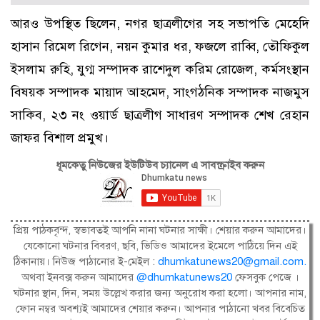
আরও উপস্থিত ছিলেন, নগর ছাত্রলীগের সহ সভাপতি মেহেদি
হাসান রিমেল রিগেন, নয়ন কুমার ধর, ফজলে রাব্বি, তৌফিকুল
ইসলাম রুহি, যুগ্ম সম্পাদক রাশেদুল করিম রোজেল, কর্মসংস্থান
বিষয়ক সম্পাদক মায়াদ আহমেদ, সাংগঠনিক সম্পাদক নাজমুস
সাকিব, ২৩ নং ওয়ার্ড ছাত্রলীগ সাধারণ সম্পাদক শেখ রেহান
জাফর বিশাল প্রমুখ।
ধূমকেতু নিউজের ইউটিউব চ্যানেল এ সাবস্ক্রাইব করুন
প্রিয় পাঠকবৃন্দ, স্বভাবতই আপনি নানা ঘটনার সাক্ষী। শেয়ার করুন আমাদের।
যেকোনো ঘটনার বিবরণ, ছবি, ভিডিও আমাদের ইমেলে পাঠিয়ে দিন এই
ঠিকানায়। নিউজ পাঠানোর ই-মেইল :
dhumkatunews20@gmail.com
.
অথবা ইনবক্স করুন আমাদের
@dhumkatunews20
ফেসবুক পেজে ।
ঘটনার স্থান, দিন, সময় উল্লেখ করার জন্য অনুরোধ করা হলো। আপনার নাম,
ফোন নম্বর অবশ্যই আমাদের শেয়ার করুন। আপনার পাঠানো খবর বিবেচিত