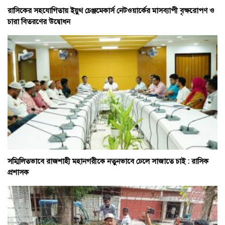
রাসিকের সহযোগিতায় ইয়ুথ চেঞ্জমেকার্স নেটওয়ার্কের মাসব্যাপী বৃক্ষরোপণ ও
চারা বিতরণের উদ্বোধন
সম্মিলিতভাবে রাজশাহী মহানগরীকে নতুনভাবে ঢেলে সাজাতে চাই : রাসিক
প্রশাসক