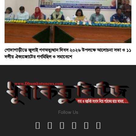
গোদাগাড়ীতে জুলাই গণঅভ্যুত্থান দিবস ২০২৬ উপলক্ষে আলোচনা সভা ও ১১
দলীয় ঐক্যজোটের গণমিছিল ও সমাবেশে
Follow Us