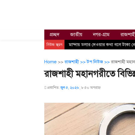
প্রচ্ছদ
জাতীয়
নগর-গ্রাম
রাজশাহ
নিউজ স্ক্রল
মান্দায় ডলার দেওয়ার কথা বলে টাকা নে
Home
>>
রাজশাহী >>
টপ নিউজ >>
রাজশাহী মহানগ
রাজশাহী মহানগরীতে বিভিন্ন
প্রকাশিত:
জুন ৫, ২০২৬
;
৮:৫০ অপরাহ্ণ