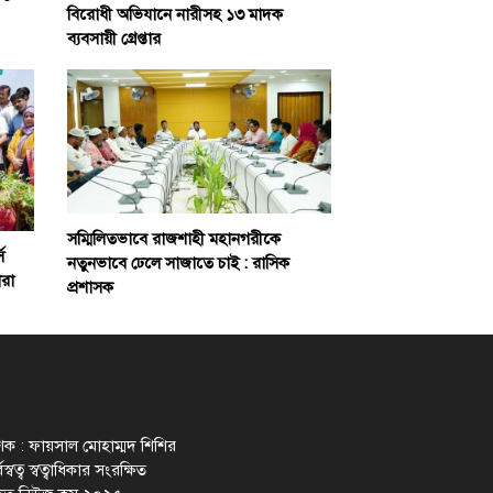
বিরোধী অভিযানে নারীসহ ১৩ মাদক
ব্যবসায়ী গ্রেপ্তার
সম্মিলিতভাবে রাজশাহী মহানগরীকে
স
নতুনভাবে ঢেলে সাজাতে চাই : রাসিক
ারা
প্রশাসক
াশক : ফায়সাল মোহাম্মদ শিশির
স্বত্ব স্বত্বাধিকার সংরক্ষিত