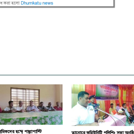
োধ করা হলো
Dhumkatu news
শ্রমিকদের দ্বন্দ্বে পাল্লাপাল্টি
তানোরে কমিউনিটি পুলিশিং সভা অনুষ্ঠ