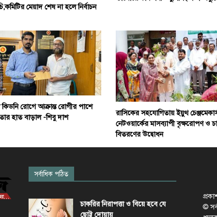
ূচি,কমিটির মেয়াদ শেষ না হলে নির্বাচন
 কিডনি রোগে আক্রান্ত রোগীর পাশে
রাসিকের সহযোগিতায় ইয়ুথ চেঞ্জমেকার্
তার হাত বাড়াল -শিবু দাশ
নেটওয়ার্কের মাসব্যাপী বৃক্ষরোপণ ও চ
বিতরণের উদ্বোধন
সর্বাধিক পঠিত
প্রক
চাকরির নিরাপত্তা ও বিয়ে হবে যে
© সর্ব
ছোট্ট দোয়ায়