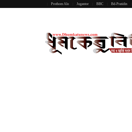
Prothom Alo
Jugantor
BBC
Bd-Pratidin