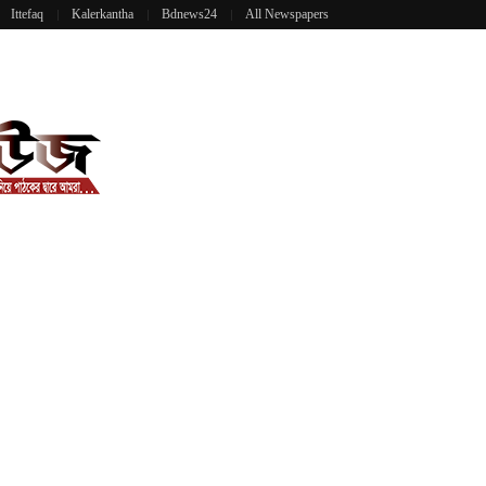
Ittefaq
Kalerkantha
Bdnews24
All Newspapers