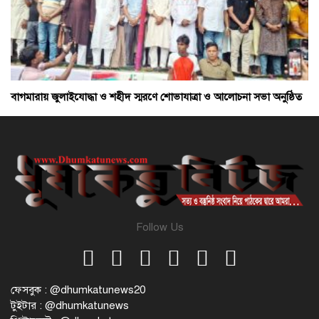
বাগমারায় জুলাইযোদ্ধা ও শহীদ স্মরণে শোভাযাত্রা ও আলোচনা সভা অনুষ্ঠিত
Follow Us
ফেসবুক : @dhumkatunews20
টুইটার : @dhumkatunews