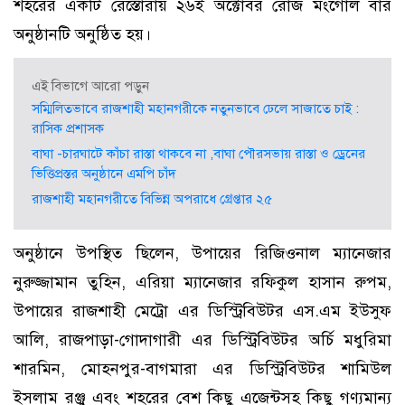
শহরের একটি রেস্তোরাঁয় ২৬ই অক্টোবর রোজ মংগোল বার
অনুষ্ঠানটি অনুষ্ঠিত হয়।
এই বিভাগে আরো পড়ুন
সম্মিলিতভাবে রাজশাহী মহানগরীকে নতুনভাবে ঢেলে সাজাতে চাই :
রাসিক প্রশাসক
বাঘা -চারঘাটে কাঁচা রাস্তা থাকবে না ,বাঘা পৌরসভায় রাস্তা ও ড্রেনের
ভিত্তিপ্রস্তর অনুষ্ঠানে এমপি চাঁদ
রাজশাহী মহানগরীতে বিভিন্ন অপরাধে গ্রেপ্তার ২৫
অনুষ্ঠানে উপস্থিত ছিলেন, উপায়ের রিজিওনাল ম্যানেজার
নুরুজ্জামান তুহিন, এরিয়া ম্যানেজার রফিকুল হাসান রুপম,
উপায়ের রাজশাহী মেট্রো এর ডিস্ট্রিবিউটর এস.এম ইউসুফ
আলি, রাজপাড়া-গোদাগারী এর ডিস্ট্রিবিউটর অর্চি মধুরিমা
শারমিন, মোহনপুর-বাগমারা এর ডিস্ট্রিবিউটর শামিউল
ইসলাম রঞ্জু এবং শহরের বেশ কিছু এজেন্টসহ কিছু গণ্যমান্য