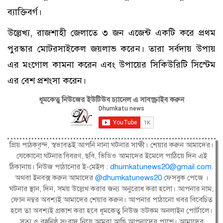
ব্যাক্তিবর্গ।
উল্লেখ্য, রাজশাহী জেলাতে ৩ জন এজেন্ট একটি করে প্রথম
পুরস্কার মোটরসাইকেল জয়লাভ করেন। তারা সর্বদায় উপায়
এর মংগোল কামনা করেন এবং উপায়ের সিকিউরিটি সিস্টেম
এর বেশ প্রশংসা করেন।
ধূমকেতু নিউজের ইউটিউব চ্যানেল এ সাবস্ক্রাইব করুন
প্রিয় পাঠকবৃন্দ, স্বভাবতই আপনি নানা ঘটনার সাক্ষী। শেয়ার করুন আমাদের।
যেকোনো ঘটনার বিবরণ, ছবি, ভিডিও আমাদের ইমেলে পাঠিয়ে দিন এই
ঠিকানায়। নিউজ পাঠানোর ই-মেইল :
dhumkatunews20@gmail.com
.
অথবা ইনবক্স করুন আমাদের
@dhumkatunews20
ফেসবুক পেজে ।
ঘটনার স্থান, দিন, সময় উল্লেখ করার জন্য অনুরোধ করা হলো। আপনার নাম,
ফোন নম্বর অবশ্যই আমাদের শেয়ার করুন। আপনার পাঠানো খবর বিবেচিত
হলে তা অবশ্যই প্রকাশ করা হবে ধূমকেতু নিউজ ডটকম অনলাইন পোর্টালে।
সত্য ও বস্তুনিষ্ঠ সংবাদ নিয়ে আমরা আছি আপনাদের পাশে। আমাদের