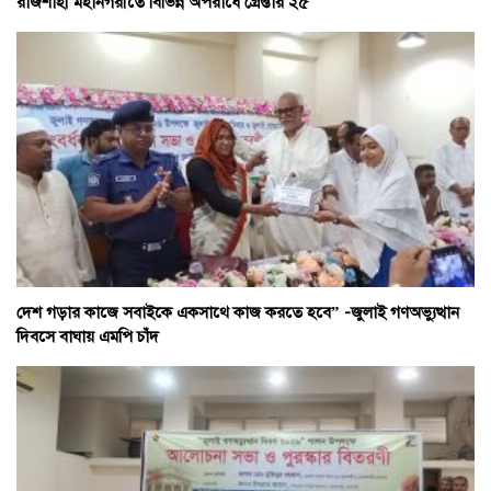
রাজশাহী মহানগরীতে বিভিন্ন অপরাধে গ্রেপ্তার ২৫
দেশ গড়ার কাজে সবাইকে একসাথে কাজ করতে হবে” -জুলাই গণঅভ্যুত্থান
দিবসে বাঘায় এমপি চাঁদ