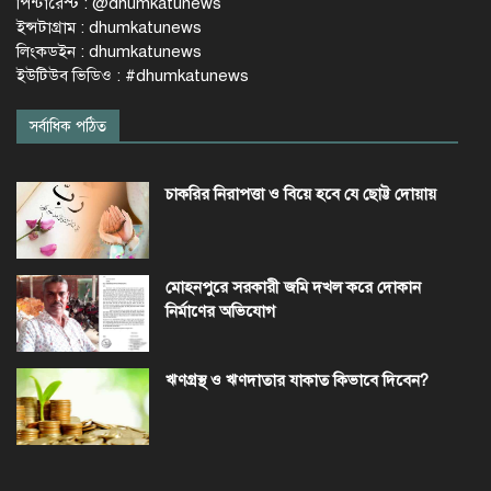
পিন্টারেস্ট : @dhumkatunews
ইন্সটাগ্রাম : dhumkatunews
লিংকডইন : dhumkatunews
ইউটিউব ভিডিও : #dhumkatunews
সর্বাধিক পঠিত
চাকরির নিরাপত্তা ও বিয়ে হবে যে ছোট্ট দোয়ায়
মোহনপুরে সরকারী জমি দখল করে দোকান
নির্মাণের অভিযোগ
ঋণগ্রস্থ ও ঋণদাতার যাকাত কিভাবে দিবেন?