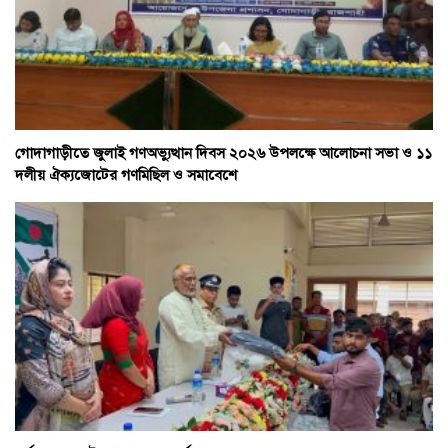
গোদাগাড়ীতে জুলাই গণঅভ্যুত্থান দিবস ২০২৬ উপলক্ষে আলোচনা সভা ও ১১
দলীয় ঐক্যজোটের গণমিছিল ও সমাবেশে