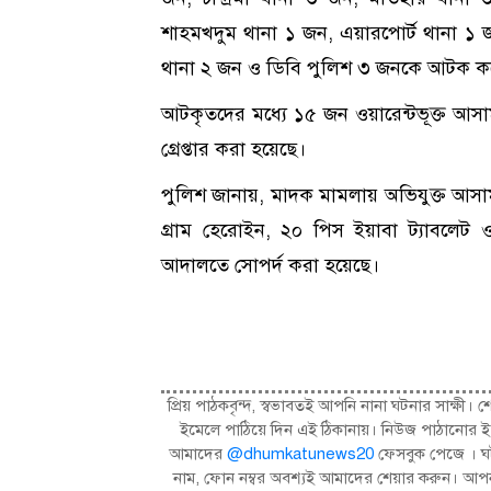
শাহমখদুম থানা ১ জন, এয়ারপোর্ট থানা ১ জ
থানা ২ জন ও ডিবি পুলিশ ৩ জনকে আটক ক
আটকৃতদের মধ্যে ১৫ জন ওয়ারেন্টভূক্ত আসা
গ্রেপ্তার করা হয়েছে।
পুলিশ জানায়, মাদক মামলায় অভিযুক্ত আসা
গ্রাম হেরোইন, ২০ পিস ইয়াবা ট্যাবলেট
আদালতে সোপর্দ করা হয়েছে।
প্রিয় পাঠকবৃন্দ, স্বভাবতই আপনি নানা ঘটনার সাক্
ইমেলে পাঠিয়ে দিন এই ঠিকানায়। নিউজ পাঠানোর ই
আমাদের
@dhumkatunews20
ফেসবুক পেজে । ঘট
নাম, ফোন নম্বর অবশ্যই আমাদের শেয়ার করুন। আপন