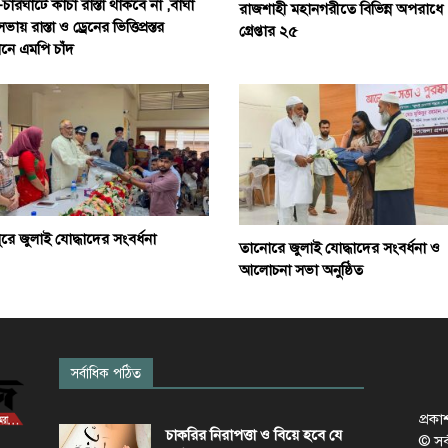
-চারঘাটে কাঁচা রাস্তা থাকবে না ,বাঘা
রাজশাহী মহানগরীতে বিভিন্ন অপরাধে
য় রাস্তা ও ড্রেনের ভিত্তিপ্রস্তর
গ্রেপ্তার ২৫
ঠানে এমপি চাঁদ
াপুরে জুলাই যোদ্ধাদের সংবর্ধনা
তানোরে জুলাই যোদ্ধাদের সংবর্ধনা ও
আলোচনা সভা অনুষ্ঠিত
সর্বাধিক পঠিত
প্রক
চাকরির নিরাপত্তা ও বিয়ে হবে যে
© সর্ব