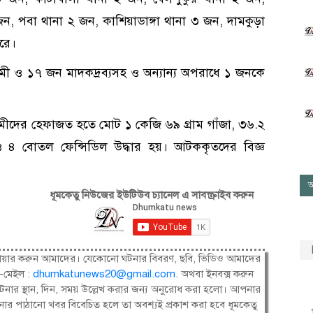
ন, পবা থানা ২ জন, কাশিয়াডাঙ্গা থানা ৩ জন, দামকুড়া
রে।
মী ও ১৭ জন মাদকদ্রব্যসহ ও অন্যান্য অপরাধে ১ জনকে
মীদের হেফাজত হতে মোট ১ কেজি ৬৯ গ্রাম গাঁজা, ৩৬.২
 ও ৪ বোতল ফেন্সিডিল উদ্ধার হয়। আটককৃতদের বিজ্ঞ
আ
ধূমকেতু নিউজের ইউটিউব চ্যানেল এ সাবস্ক্রাইব করুন
ষী। শেয়ার করুন আমাদের। যেকোনো ঘটনার বিবরণ, ছবি, ভিডিও আমাদের
-মেইল :
dhumkatunews20@gmail.com
.
অথবা ইনবক্স করুন
নার স্থান, দিন, সময় উল্লেখ করার জন্য অনুরোধ করা হলো। আপনার
ার পাঠানো খবর বিবেচিত হলে তা অবশ্যই প্রকাশ করা হবে ধূমকেতু