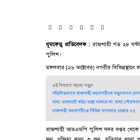
ধূমকেতু প্রতিবেদক :
রাজশাহী গত ২৪ ঘন্
পুলিশ।
মঙ্গলবার (২৬ অক্টোবর) নগরীর বিভিন্নস্থানে 
এই বিভাগে আরো পড়ুন
সম্মিলিতভাবে রাজশাহী মহানগরীকে নতুনভাবে ঢেলে
বাঘা -চারঘাটে কাঁচা রাস্তা থাকবে না ,বাঘা পৌরসভায় রা
রাজশাহী মহানগরীতে বিভিন্ন অপরাধে গ্রেপ্তার ২৫
রাজশাহী আরএমপি পুলিশ সদর দপ্তর থেকে 
জন, চন্দ্রিমা থানা ৩ জন, মতিহার থানা