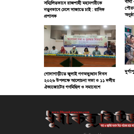
বাঘা 
সম্মিলিতভাবে রাজশাহী মহানগরীকে
পৌরসভা
নতুনভাবে ঢেলে সাজাতে চাই : রাসিক
অনুষ্
প্রশাসক
দুর্গ
গোদাগাড়ীতে জুলাই গণঅভ্যুত্থান দিবস
২০২৬ উপলক্ষে আলোচনা সভা ও ১১ দলীয়
ঐক্যজোটের গণমিছিল ও সমাবেশে