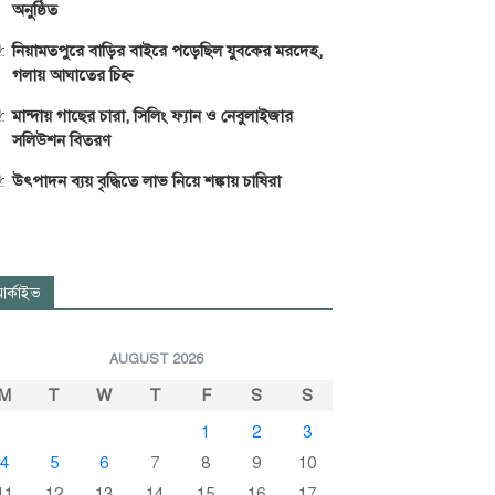
অনুষ্ঠিত
নিয়ামতপুরে বাড়ির বাইরে পড়েছিল যুবকের মরদেহ,
গলায় আঘাতের চিহ্ন
মান্দায় গাছের চারা, সিলিং ফ্যান ও নেবুলাইজার
সলিউশন বিতরণ
উৎপাদন ব্যয় বৃদ্ধিতে লাভ নিয়ে শঙ্কায় চাষিরা
র্কাইভ
AUGUST 2026
M
T
W
T
F
S
S
1
2
3
4
5
6
7
8
9
10
11
12
13
14
15
16
17