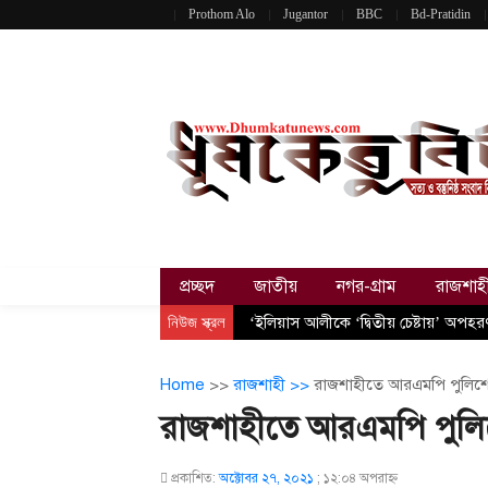
Prothom Alo
Jugantor
BBC
Bd-Pratidin
প্রচ্ছদ
জাতীয়
নগর-গ্রাম
রাজশাহ
নিউজ স্ক্রল
‘ইলিয়াস আলীকে ‘দ্বিতীয় চেষ্টায়’ অপহ
Home
>>
রাজশাহী >>
রাজশাহীতে আরএমপি পুলিশ
রাজশাহীতে আরএমপি পুল
প্রকাশিত:
অক্টোবর ২৭, ২০২১
;
১২:০৪ অপরাহ্ণ