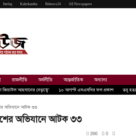
Ittefaq
Kalerkantha
Bdnews24
All Newspapers
ী
রাজনীতি
অর্থনীতি
আন্তর্জাতিক
অন্যান্য
রণ জিয়াউল আহসানের নেতৃত্বে’
১০ আগস্ট এসএসসির ফল প্রকাশ
তনু হত্
ের অভিযানে আটক ৩৩
িশের অভিযানে আটক ৩৩
266
0