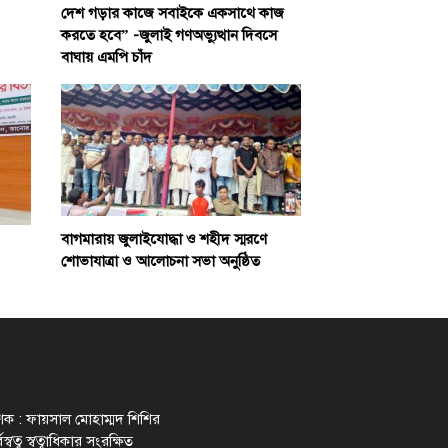
দেশ গড়ার কাজে সবাইকে একসাথে কাজ
করতে হবে” -জুলাই গণঅভ্যুত্থান দিবসে
বাঘায় এমপি চাঁদ
বাগমারায় জুলাইযোদ্ধা ও শহীদ স্মরণে
শোভাযাত্রা ও আলোচনা সভা অনুষ্ঠিত
াশক : ফায়সাল মোহাম্মদ শিশির
স্বত্ব স্বত্বাধিকার সংরক্ষিত