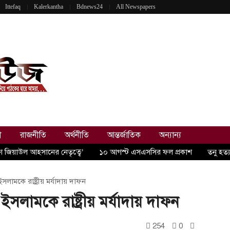
Ittefaq
Kalerkantha
Bdnews24
All Newspapers
ী
রাজনীতি
অর্থনীতি
আন্তর্জাতিক
অন্যান্য
রণ জিয়াউল আহসানের নেতৃত্বে’
১০ আগস্ট এসএসসির ফল প্রকাশ
তনু হত্
লামকে রাষ্ট্রীয় মর্যাদায় দাফন
সলামকে রাষ্ট্রীয় মর্যাদায় দাফন
254
0