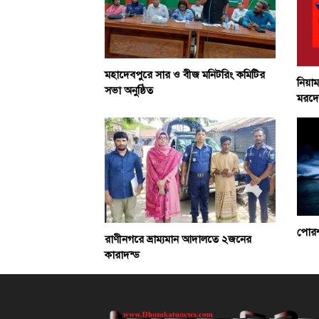
মহাদেবপুরে সার ও বীজ মনিটরিং কমিটির
নিয়া
সভা অনুষ্ঠিত
মরদে
পোরশ
রাণীনগরে ভ্রাম্যমান আদালতে ২জনের
কারাদন্ড