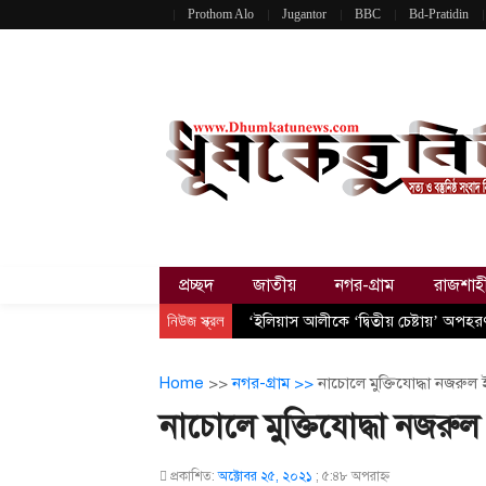
Prothom Alo
Jugantor
BBC
Bd-Pratidin
প্রচ্ছদ
জাতীয়
নগর-গ্রাম
রাজশাহ
নিউজ স্ক্রল
‘ইলিয়াস আলীকে ‘দ্বিতীয় চেষ্টায়’ অপহ
Home
>>
নগর-গ্রাম >>
নাচোলে মুক্তিযোদ্ধা নজরুল ইস
নাচোলে মুক্তিযোদ্ধা নজরুল ই
প্রকাশিত:
অক্টোবর ২৫, ২০২১
;
৫:৪৮ অপরাহ্ণ