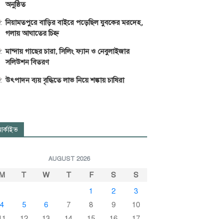
অনুষ্ঠিত
নিয়ামতপুরে বাড়ির বাইরে পড়েছিল যুবকের মরদেহ,
গলায় আঘাতের চিহ্ন
মান্দায় গাছের চারা, সিলিং ফ্যান ও নেবুলাইজার
সলিউশন বিতরণ
উৎপাদন ব্যয় বৃদ্ধিতে লাভ নিয়ে শঙ্কায় চাষিরা
র্কাইভ
AUGUST 2026
M
T
W
T
F
S
S
1
2
3
4
5
6
7
8
9
10
11
12
13
14
15
16
17