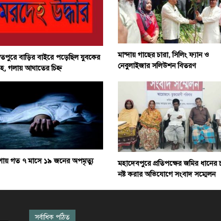
মান্দায় গাছের চারা, সিলিং ফ্যান ও
মতপুরে বাড়ির বাইরে পড়েছিল যুবকের
নেবুলাইজার সলিউশন বিতরণ
হ, গলায় আঘাতের চিহ্ন
ায় গত ৭ মাসে ১৯ জনের অপমৃত্যু
মহাদেবপুরে প্রতিপক্ষের জমির ধানের 
নষ্ট করার অভিযোগে সংবাদ সম্মেলন
সর্বাধিক পঠিত