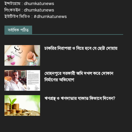
ইন্সটাগ্রাম : dhumkatunews
লিংকডইন : dhumkatunews
ইউটিউব ভিডিও : #dhumkatunews
সর্বাধিক পঠিত
চাকরির নিরাপত্তা ও বিয়ে হবে যে ছোট্ট দোয়ায়
মোহনপুরে সরকারী জমি দখল করে দোকান
নির্মাণের অভিযোগ
ঋণগ্রস্থ ও ঋণদাতার যাকাত কিভাবে দিবেন?