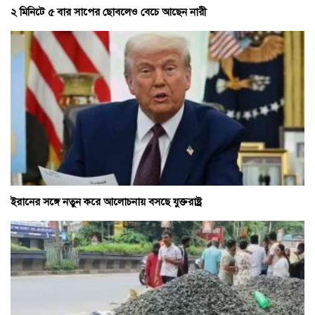
২ মিনিটে ৫ বার সাপের ছোবলেও বেচে আছেন নারী
ইরানের সঙ্গে নতুন করে আলোচনায় বসছে যুক্তরাষ্ট্র