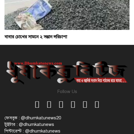
বাবার চোখের সামনে ২ সন্তান লরিচাপা
Follow Us
ফেসবুক : @dhumkatunews20
টুইটার : @dhumkatunews
পিন্টারেস্ট : @dhumkatunews