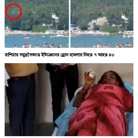
রাশিয়ার সমুদ্রসৈকতে ইউক্রেনের ড্রোন হামলায় নিহত ৭ আহত ৪০