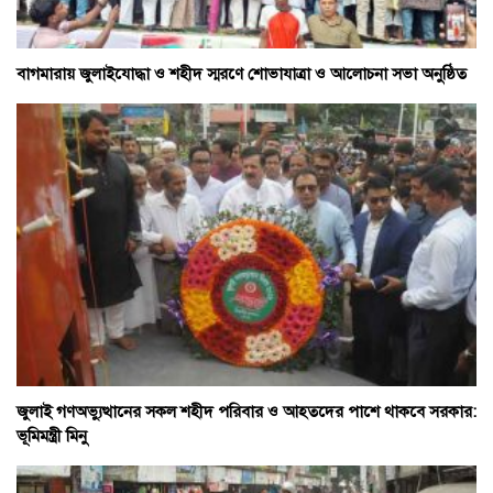
বাগমারায় জুলাইযোদ্ধা ও শহীদ স্মরণে শোভাযাত্রা ও আলোচনা সভা অনুষ্ঠিত
জুলাই গণঅভ্যুত্থানের সকল শহীদ পরিবার ও আহতদের পাশে থাকবে সরকার:
ভূমিমন্ত্রী মিনু