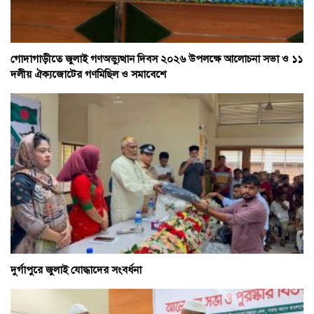
গোদাগাড়ীতে জুলাই গণঅভ্যুত্থান দিবস ২০২৬ উপলক্ষে আলোচনা সভা ও ১১
দলীয় ঐক্যজোটের গণমিছিল ও সমাবেশে
দুর্গাপুরে জুলাই যোদ্ধাদের সংবর্ধনা