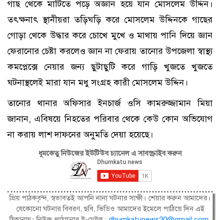
গাছ থেকে মাটিতে পড়ে অজ্ঞান হয়ে যান মোসলেম উদ্দিন।
তৎক্ষনাৎ স্থানীয়রা তড়িঘড়ি করে মোসলেম উদ্দিনকে গাছের
গোড়া থেকে উদ্ধার করে চোখে মুখে ও মাথায় পানি দিয়ে জ্ঞান
ফেরানোর চেষ্টা করলেও জ্ঞান না ফেরায় তানোর উপজেলা স্বাস্থ্য
কমপ্লেক্সে নেয়ার জন্য ছুটাছুটি করে গাড়ি খুজতে খুজতে
ঘটনাস্থলেই মারা যান মধু সংগ্রহ কারী মোসলেম উদ্দিন।
তানোর থানার অফিসার ইনচার্জ ওসি কামরুজ্জামান মিয়া
জানান, এবিষয়ে নিহতের পরিবার থেকে কেউ কোন অভিযোগ
না করায় লাশ দাফনের অনুমতি দেয়া হয়েছে।
ধূমকেতু নিউজের ইউটিউব চ্যানেল এ সাবস্ক্রাইব করুন
প্রিয় পাঠকবৃন্দ, স্বভাবতই আপনি নানা ঘটনার সাক্ষী। শেয়ার করুন আমাদের।
যেকোনো ঘটনার বিবরণ, ছবি, ভিডিও আমাদের ইমেলে পাঠিয়ে দিন এই
ঠিকানায়। নিউজ পাঠানোর ই-মেইল :
dhumkatunews20@gmail.com
.