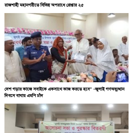
রাজশাহী মহানগরীতে বিভিন্ন অপরাধে গ্রেপ্তার ২৫
দেশ গড়ার কাজে সবাইকে একসাথে কাজ করতে হবে” -জুলাই গণঅভ্যুত্থান
দিবসে বাঘায় এমপি চাঁদ