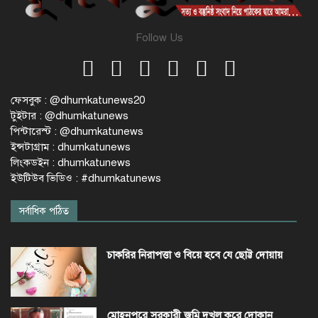
Follow Us
ফেসবুক : @dhumkatunews20
টুইটার : @dhumkatunews
পিন্টারেস্ট : @dhumkatunews
ইন্সটাগ্রাম : dhumkatunews
লিংকডইন : dhumkatunews
ইউটিউব ভিডিও : #dhumkatunews
সর্বাধিক পঠিত
চাকরির নিরাপত্তা ও বিয়ে হবে যে ছোট্ট দোয়ায়
মোহনপুরে সরকারী জমি দখল করে দোকান