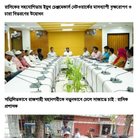
রাসিকের সহযোগিতায় ইয়ুথ চেঞ্জমেকার্স নেটওয়ার্কের মাসব্যাপী বৃক্ষরোপণ ও
চারা বিতরণের উদ্বোধন
সম্মিলিতভাবে রাজশাহী মহানগরীকে নতুনভাবে ঢেলে সাজাতে চাই : রাসিক
প্রশাসক