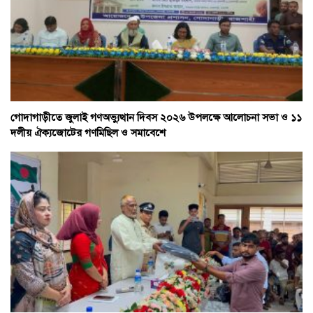
গোদাগাড়ীতে জুলাই গণঅভ্যুত্থান দিবস ২০২৬ উপলক্ষে আলোচনা সভা ও ১১
দলীয় ঐক্যজোটের গণমিছিল ও সমাবেশে