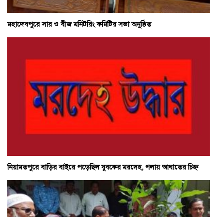
মহাদেবপুরে সার ও বীজ মনিটরিং কমিটির সভা অনুষ্ঠিত
নিয়ামতপুরে বাড়ির বাইরে পড়েছিল যুবকের মরদেহ, গলায় আঘাতের চিহ্ন