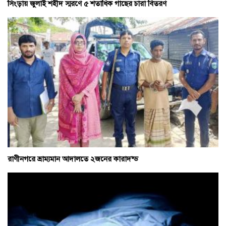
সিংড়ায় জুলাই শহীদ স্মরণে ৫ শতাধিক গাছের চারা বিতরণ
রাণীনগরে ভ্রাম্যমান আদালতে ২জনের কারাদন্ড