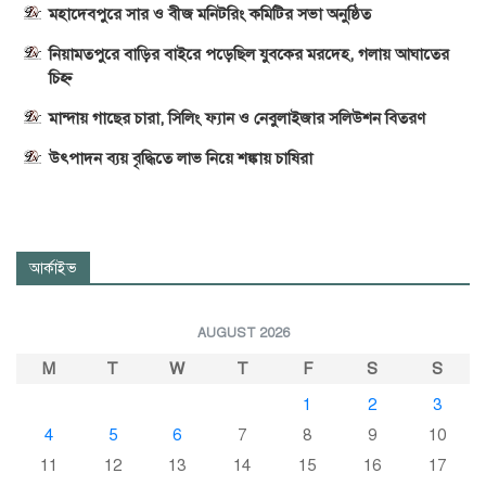
মহাদেবপুরে সার ও বীজ মনিটরিং কমিটির সভা অনুষ্ঠিত
নিয়ামতপুরে বাড়ির বাইরে পড়েছিল যুবকের মরদেহ, গলায় আঘাতের
চিহ্ন
মান্দায় গাছের চারা, সিলিং ফ্যান ও নেবুলাইজার সলিউশন বিতরণ
উৎপাদন ব্যয় বৃদ্ধিতে লাভ নিয়ে শঙ্কায় চাষিরা
আর্কাইভ
AUGUST 2026
M
T
W
T
F
S
S
1
2
3
4
5
6
7
8
9
10
11
12
13
14
15
16
17