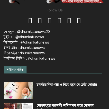
Follow Us
ফেসবুক : @dhumkatunews20
টুইটার : @dhumkatunews
পিন্টারেস্ট : @dhumkatunews
ইন্সটাগ্রাম : dhumkatunews
লিংকডইন : dhumkatunews
ইউটিউব ভিডিও : #dhumkatunews
সর্বাধিক পঠিত
চাকরির নিরাপত্তা ও বিয়ে হবে যে ছোট্ট দোয়ায়
মোহনপুরে সরকারী জমি দখল করে দোকান