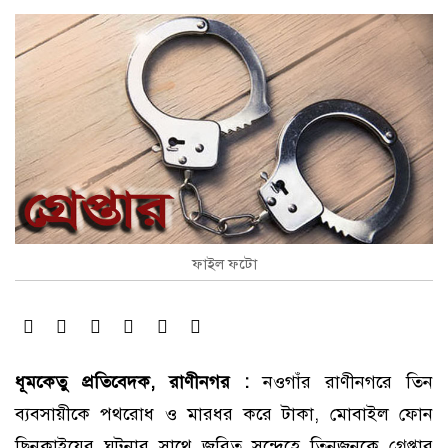
ফাইল ফটো
ধূমকেতু প্রতিবেদক, রাণীনগর :
নওগাঁর রাণীনগরে তিন
ব্যবসায়ীকে পথরোধ ও মারধর করে টাকা, মোবাইল ফোন
ছিনকাইয়ের ঘটনার সাথে জরিত সন্দেহে তিনজনকে গ্রেপ্তার