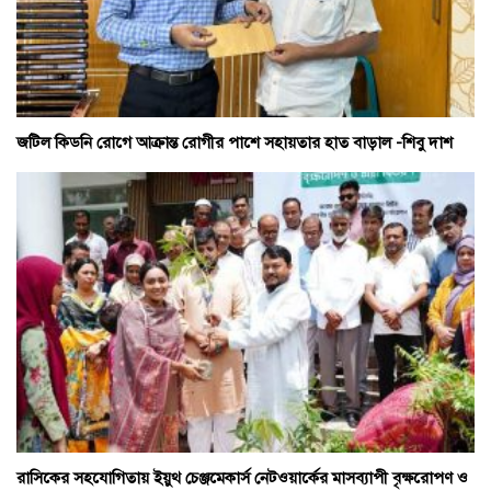
জটিল কিডনি রোগে আক্রান্ত রোগীর পাশে সহায়তার হাত বাড়াল -শিবু দাশ
রাসিকের সহযোগিতায় ইয়ুথ চেঞ্জমেকার্স নেটওয়ার্কের মাসব্যাপী বৃক্ষরোপণ ও