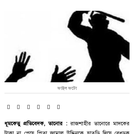
ফাইল ফটো
ধূমকেতু প্রতিবেদক, তানোর :
রাজশাহীর তানোরে মাদকের
টাকা না পেয়ে পিতা জামাল উদ্দিনকে হাতুড়ি দিয়ে বেধড়ক