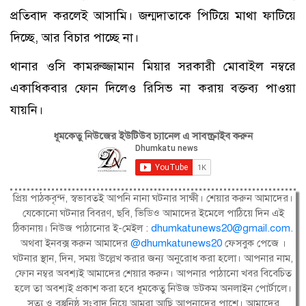
প্রতিবাদ করলেই আসামি। জন্মদাতাকে পিটিয়ে মাথা ফাটিয়ে
দিচ্ছে, আর বিচার পাচ্ছে না।
থানার ওসি কামরুজ্জামান মিয়ার সরকারী মোবাইল নম্বরে
একাধিকবার ফোন দিলেও রিসিভ না করায় বক্তব্য পাওয়া
যায়নি।
ধূমকেতু নিউজের ইউটিউব চ্যানেল এ সাবস্ক্রাইব করুন
প্রিয় পাঠকবৃন্দ, স্বভাবতই আপনি নানা ঘটনার সাক্ষী। শেয়ার করুন আমাদের।
যেকোনো ঘটনার বিবরণ, ছবি, ভিডিও আমাদের ইমেলে পাঠিয়ে দিন এই
ঠিকানায়। নিউজ পাঠানোর ই-মেইল :
dhumkatunews20@gmail.com
.
অথবা ইনবক্স করুন আমাদের
@dhumkatunews20
ফেসবুক পেজে ।
ঘটনার স্থান, দিন, সময় উল্লেখ করার জন্য অনুরোধ করা হলো। আপনার নাম,
ফোন নম্বর অবশ্যই আমাদের শেয়ার করুন। আপনার পাঠানো খবর বিবেচিত
হলে তা অবশ্যই প্রকাশ করা হবে ধূমকেতু নিউজ ডটকম অনলাইন পোর্টালে।
সত্য ও বস্তুনিষ্ঠ সংবাদ নিয়ে আমরা আছি আপনাদের পাশে। আমাদের