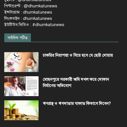
পিন্টারেস্ট : @dhumkatunews
ইন্সটাগ্রাম : dhumkatunews
লিংকডইন : dhumkatunews
ইউটিউব ভিডিও : #dhumkatunews
সর্বাধিক পঠিত
চাকরির নিরাপত্তা ও বিয়ে হবে যে ছোট্ট দোয়ায়
মোহনপুরে সরকারী জমি দখল করে দোকান
নির্মাণের অভিযোগ
ঋণগ্রস্থ ও ঋণদাতার যাকাত কিভাবে দিবেন?