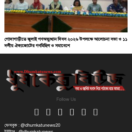
গোদাগাড়ীতে জুলাই গণঅভ্যুত্থান দিবস ২০২৬ উপলক্ষে আলোচনা সভা ও ১১
দলীয় ঐক্যজোটের গণমিছিল ও সমাবেশে
Follow Us
ফেসবুক : @dhumkatunews20
টুইটার : @dhumkatunews