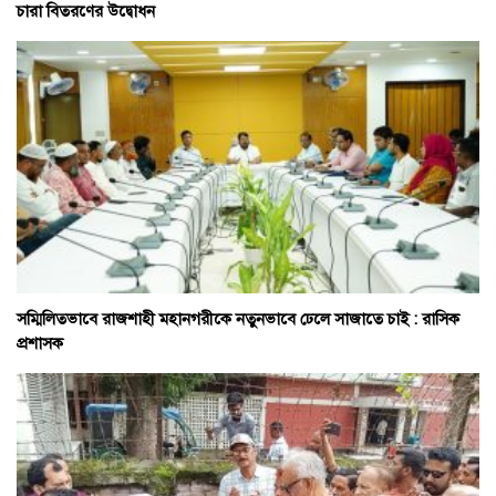
চারা বিতরণের উদ্বোধন
সম্মিলিতভাবে রাজশাহী মহানগরীকে নতুনভাবে ঢেলে সাজাতে চাই : রাসিক
প্রশাসক