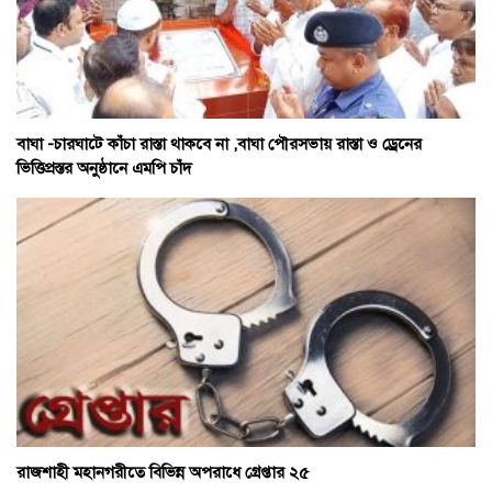
বাঘা -চারঘাটে কাঁচা রাস্তা থাকবে না ,বাঘা পৌরসভায় রাস্তা ও ড্রেনের
ভিত্তিপ্রস্তর অনুষ্ঠানে এমপি চাঁদ
রাজশাহী মহানগরীতে বিভিন্ন অপরাধে গ্রেপ্তার ২৫