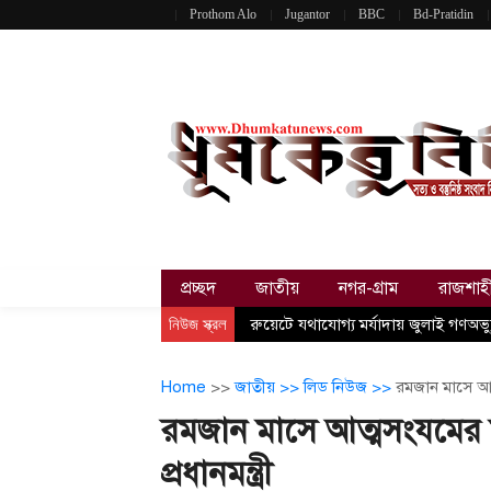
Prothom Alo
Jugantor
BBC
Bd-Pratidin
প্রচ্ছদ
জাতীয়
নগর-গ্রাম
রাজশাহ
নিউজ স্ক্রল
রুয়েটে যথাযোগ্য মর্যাদায় জুলাই গণঅভ্য
Home
>>
জাতীয় >>
লিড নিউজ >>
রমজান মাসে আত্ম
রমজান মাসে আত্মসংযমের মাধ
প্রধানমন্ত্রী