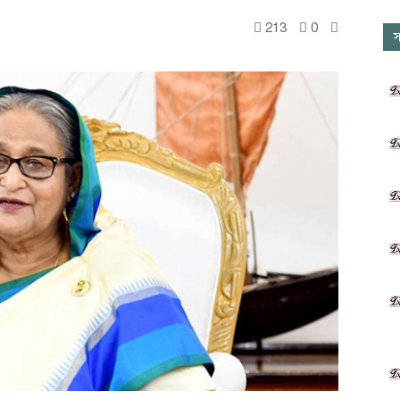
213
0
স