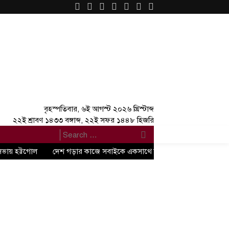
×
বৃহস্পতিবার, ৬ই আগস্ট ২০২৬ খ্রিস্টাব্দ
২২ই শ্রাবণ ১৪৩৩ বঙ্গাব্দ, ২২ই সফর ১৪৪৮ হিজরি
সভায় হট্টগোল
দেশ গড়ার কাজে সবাইকে একসাথে কাজ করতে হবে” -জুলাই গণঅভ