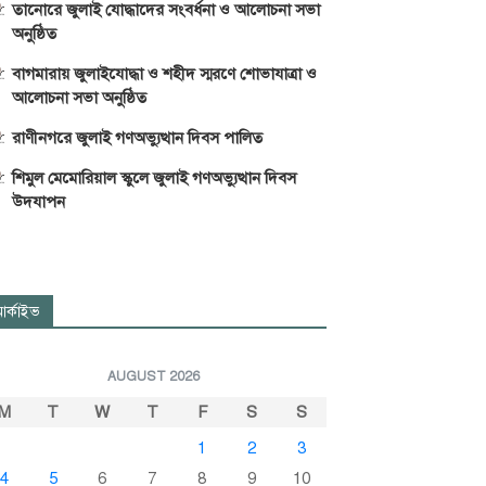
তানোরে জুলাই যোদ্ধাদের সংবর্ধনা ও আলোচনা সভা
অনুষ্ঠিত
বাগমারায় জুলাইযোদ্ধা ও শহীদ স্মরণে শোভাযাত্রা ও
আলোচনা সভা অনুষ্ঠিত
রাণীনগরে জুলাই গণঅভ্যুত্থান দিবস পালিত
শিমুল মেমোরিয়াল স্কুলে জুলাই গণঅভ্যুত্থান দিবস
উদযাপন
র্কাইভ
AUGUST 2026
M
T
W
T
F
S
S
1
2
3
4
5
6
7
8
9
10