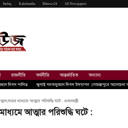
Ittefaq
Kalerkantha
Bdnews24
All Newspapers
ী
রাজনীতি
অর্থনীতি
আন্তর্জাতিক
অন্যান্য
ুত্থান দিবস পালিত
জুলাই গনঅভ্যুত্থান দিবস উদযাপন :গোমস্তাপুরে আলোচনা 
সংযমের মাধ্যমে আত্মার পরিশুদ্ধি ঘটে : প্রধানমন্ত্রী
্যমে আত্মার পরিশুদ্ধি ঘটে :