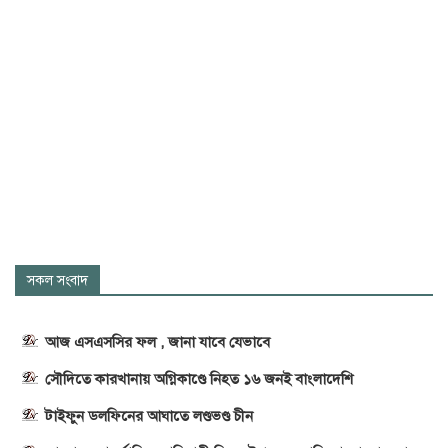
সকল সংবাদ
আজ এসএসসির ফল , জানা যাবে যেভাবে
সৌদিতে কারখানায় অগ্নিকাণ্ডে নিহত ১৬ জনই বাংলাদেশি
টাইফুন ডলফিনের আঘাতে লণ্ডভণ্ড চীন