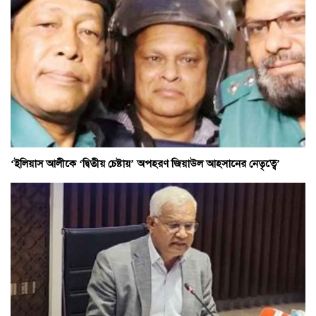
‘ইলিয়াস আলীকে ‘দ্বিতীয় চেষ্টায়’ অপহরণ জিয়াউল আহসানের নেতৃত্বে’