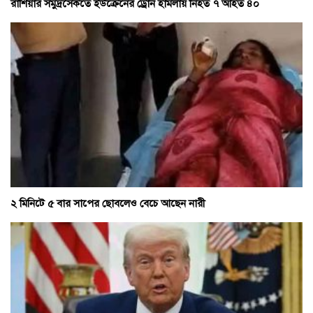
রাশিয়ার সমুদ্রসৈকতে ইউক্রেনের ড্রোন হামলায় নিহত ৭ আহত ৪০
২ মিনিটে ৫ বার সাপের ছোবলেও বেচে আছেন নারী