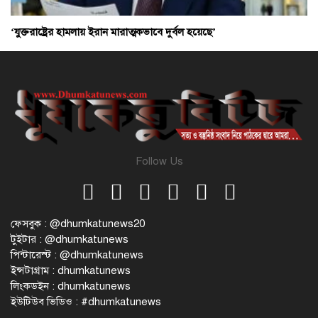
‘যুক্তরাষ্ট্রের হামলায় ইরান মারাত্মকভাবে দুর্বল হয়েছে’
Follow Us
ফেসবুক : @dhumkatunews20
টুইটার : @dhumkatunews
পিন্টারেস্ট : @dhumkatunews
ইন্সটাগ্রাম : dhumkatunews
লিংকডইন : dhumkatunews
ইউটিউব ভিডিও : #dhumkatunews