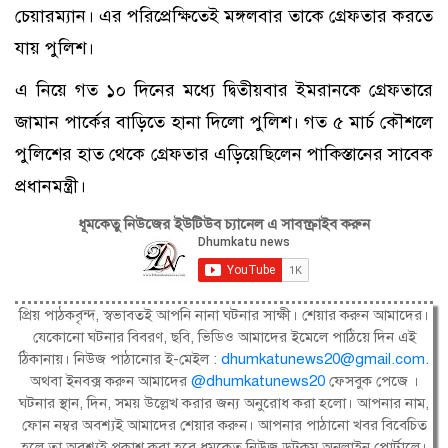
চেয়ারম্যান। এর পরিপ্রেক্ষিতেই মঙ্গলবার তাকে গ্রেফতার করতে
যায় পুলিশ।
এ নিয়ে গত ১০ দিনের মধ্যে দ্বিতীয়বার ইমরানকে গ্রেফতারে
জামান পার্কের বাড়িতে হানা দিলো পুলিশ। গত ৫ মার্চ কৌশলে
পুলিশের হাত থেকে গ্রেফতার এড়িয়েছিলেন পাকিস্তানের সাবেক
প্রধানমন্ত্রী।
ধূমকেতু নিউজের ইউটিউব চ্যানেল এ সাবস্ক্রাইব করুন
প্রিয় পাঠকবৃন্দ, স্বভাবতই আপনি নানা ঘটনার সাক্ষী। শেয়ার করুন আমাদের।
যেকোনো ঘটনার বিবরণ, ছবি, ভিডিও আমাদের ইমেলে পাঠিয়ে দিন এই
ঠিকানায়। নিউজ পাঠানোর ই-মেইল :
dhumkatunews20@gmail.com
.
অথবা ইনবক্স করুন আমাদের
@dhumkatunews20
ফেসবুক পেজে ।
ঘটনার স্থান, দিন, সময় উল্লেখ করার জন্য অনুরোধ করা হলো। আপনার নাম,
ফোন নম্বর অবশ্যই আমাদের শেয়ার করুন। আপনার পাঠানো খবর বিবেচিত
হলে তা অবশ্যই প্রকাশ করা হবে ধূমকেতু নিউজ ডটকম অনলাইন পোর্টালে।