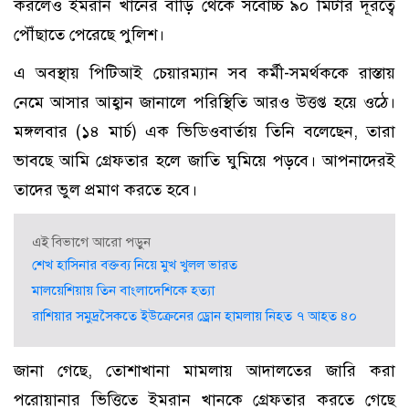
করলেও ইমরান খানের বাড়ি থেকে সর্বোচ্চ ৯০ মিটার দূরত্বে
পৌঁছাতে পেরেছে পুলিশ।
এ অবস্থায় পিটিআই চেয়ারম্যান সব কর্মী-সমর্থককে রাস্তায়
নেমে আসার আহ্বান জানালে পরিস্থিতি আরও উত্তপ্ত হয়ে ওঠে।
মঙ্গলবার (১৪ মার্চ) এক ভিডিওবার্তায় তিনি বলেছেন, তারা
ভাবছে আমি গ্রেফতার হলে জাতি ঘুমিয়ে পড়বে। আপনাদেরই
তাদের ভুল প্রমাণ করতে হবে।
এই বিভাগে আরো পড়ুন
শেখ হাসিনার বক্তব্য নিয়ে মুখ খুলল ভারত
মালয়েশিয়ায় তিন বাংলাদেশিকে হত্যা
রাশিয়ার সমুদ্রসৈকতে ইউক্রেনের ড্রোন হামলায় নিহত ৭ আহত ৪০
জানা গেছে, তোশাখানা মামলায় আদালতের জারি করা
পরোয়ানার ভিত্তিতে ইমরান খানকে গ্রেফতার করতে গেছে