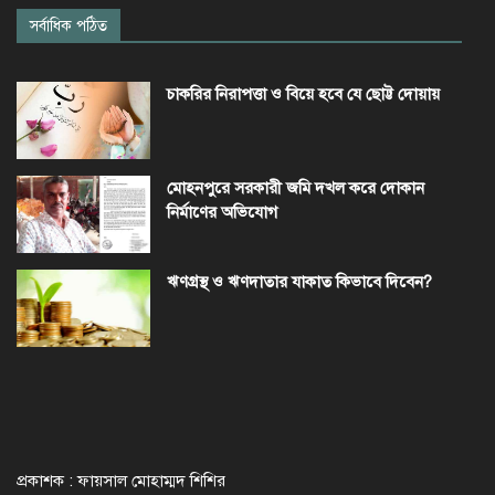
সর্বাধিক পঠিত
চাকরির নিরাপত্তা ও বিয়ে হবে যে ছোট্ট দোয়ায়
মোহনপুরে সরকারী জমি দখল করে দোকান
নির্মাণের অভিযোগ
ঋণগ্রস্থ ও ঋণদাতার যাকাত কিভাবে দিবেন?
প্রকাশক : ফায়সাল মোহাম্মদ শিশির