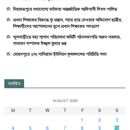
নিয়ামতপুরে যথাযোগ্য মর্যাদায় আন্তর্জাতিক আদিবাসী দিবস পালিত
প্রধান শিক্ষকের বিরুদ্ধে কু প্রস্তাব, গায়ে হাত দেওয়ার অভিযোগ ছাত্রীর,
শিক্ষার্থীদের আন্দোলনের মুখে প্রধান শিক্ষকের পদত্যাগ
ফুলবাড়ীতে মহা শ্মশান পরিচালনা কমিটি গঠনসভাপতি অরুন সরকার,
সাধারণ সম্পাদক উজ্জ্বল কুমার গুপ্ত
মোহনপুরে ২নং ঘাসিগ্রাম ইউনিয়ন কৃষকদলের পরিচিতি সভা
আর্কাইভ
AUGUST 2026
M
T
W
T
F
S
S
1
2
3
4
5
6
7
8
9
10