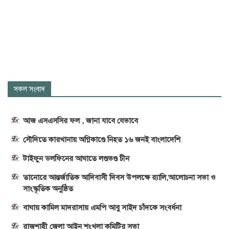
সকল সংবাদ
আজ এসএসসির ফল , জানা যাবে যেভাবে
সৌদিতে কারখানায় অগ্নিকাণ্ডে নিহত ১৬ জনই বাংলাদেশি
টাইফুন ডলফিনের আঘাতে লণ্ডভণ্ড চীন
তানোরে আন্তর্জাতিক আদিবাসী দিবস উপলক্ষে র‍্যালি,আলোচনা সভা ও
সাংস্কৃতিক অনুষ্ঠিত
বাঘায় কামিল মাদরাসায় এমপি আবু সাইদ চাঁদকে সংবর্ধনা
রাজশাহী জেলা আইন শৃংখলা কমিটির সভা