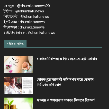
ফেসবুক : @dhumkatunews20
টুইটার : @dhumkatunews
পিন্টারেস্ট : @dhumkatunews
ইন্সটাগ্রাম : dhumkatunews
লিংকডইন : dhumkatunews
ইউটিউব ভিডিও : #dhumkatunews
সর্বাধিক পঠিত
চাকরির নিরাপত্তা ও বিয়ে হবে যে ছোট্ট দোয়ায়
মোহনপুরে সরকারী জমি দখল করে দোকান
নির্মাণের অভিযোগ
ঋণগ্রস্থ ও ঋণদাতার যাকাত কিভাবে দিবেন?