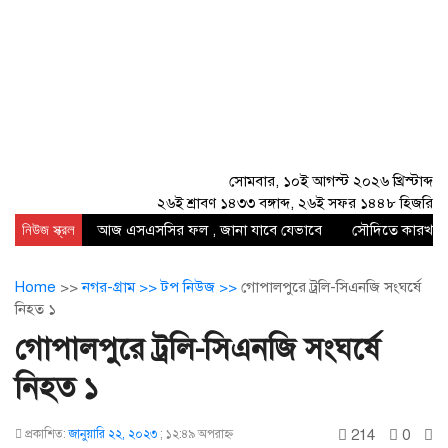
সোমবার, ১০ই আগস্ট ২০২৬ খ্রিস্টাব্দ
২৬ই শ্রাবণ ১৪৩৩ বঙ্গাব্দ, ২৬ই সফর ১৪৪৮ হিজরি
নিউজ স্ক্রল
আজ এসএসসির ফল , জানা যাবে যেভাবে
সৌদিতে কারখানায
Home
>>
নগর-গ্রাম >>
টপ নিউজ >>
গোপালপুরে ট্রলি-সিএনজি সংঘর্ষে
নিহত ১
গোপালপুরে ট্রলি-সিএনজি সংঘর্ষে
নিহত ১
214
0
প্রকাশিত:
জানুয়ারি ২২, ২০২৩
;
১২:৪৯ অপরাহ্ণ