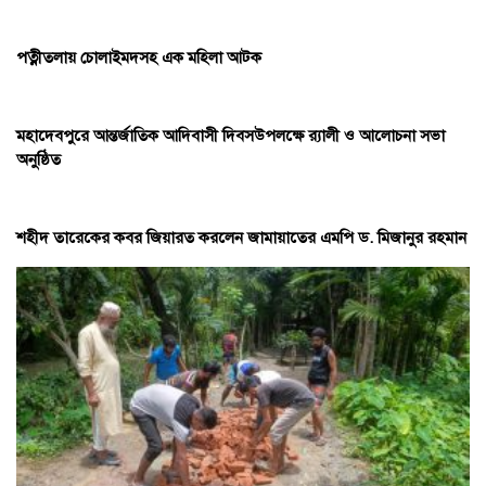
পত্নীতলায় চোলাইমদসহ এক মহিলা আটক
মহাদেবপুরে আন্তর্জাতিক আদিবাসী দিবসউপলক্ষে র‌্যালী ও আলোচনা সভা
অনুষ্ঠিত
শহীদ তারেকের কবর জিয়ারত করলেন জামায়াতের এমপি ড. মিজানুর রহমান