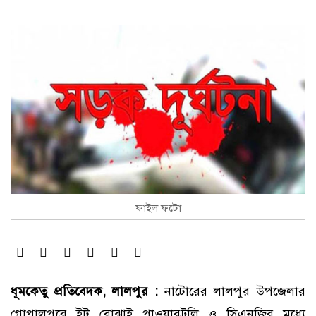
ফাইল ফটো
ধূমকেতু প্রতিবেদক, লালপুর :
নাটোরের লালপুর উপজেলার
গোপালপুরে ইট বোঝাই পাওয়ারট্রলি ও সিএনজির মধ্যে