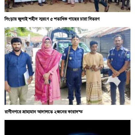
সিংড়ায় জুলাই শহীদ স্মরণে ৫ শতাধিক গাছের চারা বিতরণ
রাণীনগরে ভ্রাম্যমান আদালতে ২জনের কারাদন্ড