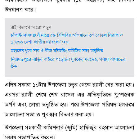
উদযানপ করে।
এই বিভাগে আরো পড়ুন
চাঁপাইনবাবগঞ্জ সীমান্তে ৫৯ বিজিবির অভিযানে ৩৭ বোতল সিরাপ ও
১,৬৩০ নেশা জাতীয় ট্যাবলেট জব্দ
মহাদেবপুরে সার ও বীজ মনিটরিং কমিটির সভা অনুষ্ঠিত
নিয়ামতপুরে বাড়ির বাইরে পড়েছিল যুবকের মরদেহ, গলায় আঘাতের
চিহ্ন
এদিন সকাল ১০টায় উপজেলা চত্বর থেকে র‌্যালী বের করা হয়।
এরপর র‌্যালী শেষে শেখ রাসেল এর প্রতিকৃতিতে পুস্পস্তবক
অর্পণ এবং দোয়া অনুষ্ঠিত হয়। পরে উপজেলা পরিষদ হলরুমে
আলোচনা সভা ও পুরস্কার বিতরণ করা হয়।
উপজেলা সহকারী কমিশনার (ভূমি) হাফিজুর রহমান আলোচনা
সভায় সভাপতিত্ব করেন।