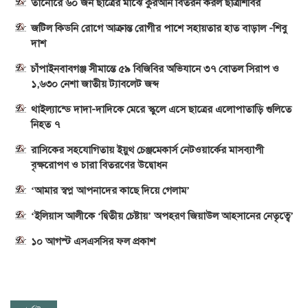
তানোরে ৬০ জন ছাত্রের মাঝে কুরআন বিতরন করল ছাত্রশিবির
জটিল কিডনি রোগে আক্রান্ত রোগীর পাশে সহায়তার হাত বাড়াল -শিবু
দাশ
চাঁপাইনবাবগঞ্জ সীমান্তে ৫৯ বিজিবির অভিযানে ৩৭ বোতল সিরাপ ও
১,৬৩০ নেশা জাতীয় ট্যাবলেট জব্দ
থাইল্যান্ডে দাদা-দাদিকে মেরে স্কুলে এসে ছাত্রের এলোপাতাড়ি গুলিতে
নিহত ৭
রাসিকের সহযোগিতায় ইয়ুথ চেঞ্জমেকার্স নেটওয়ার্কের মাসব্যাপী
বৃক্ষরোপণ ও চারা বিতরণের উদ্বোধন
‘আমার স্বপ্ন আপনাদের কাছে দিয়ে গেলাম’
‘ইলিয়াস আলীকে ‘দ্বিতীয় চেষ্টায়’ অপহরণ জিয়াউল আহসানের নেতৃত্বে’
১০ আগস্ট এসএসসির ফল প্রকাশ