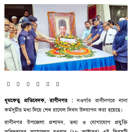
ধূমকেতু প্রতিবেদক, রাণীনগর :
নওগাঁর রাণীনগরে নানা
কর্মসূচীর মধ্য দিয়ে শেখ রাসেল দিবস উদযাপন করা হয়েছে।
রাণীনগর উপজেলা প্রশাসন, তথ্য ও যোগাযোগ প্রযুক্তি
অধিদপ্তরের আয়োজনে বুধবার (১৮ অক্টোবর) এই দিবসটি