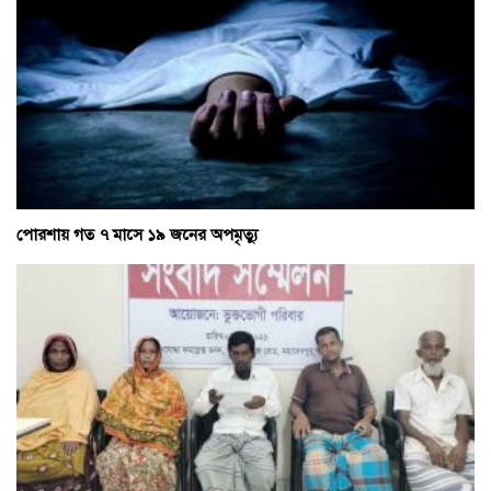
পোরশায় গত ৭ মাসে ১৯ জনের অপমৃত্যু