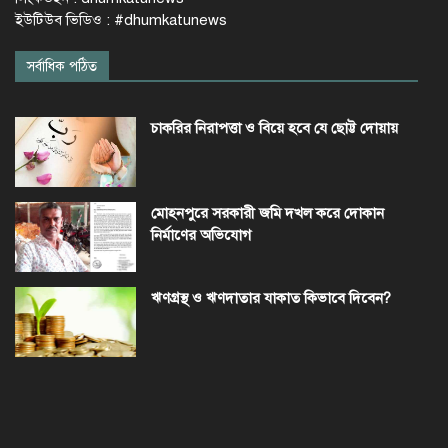
ইউটিউব ভিডিও : #dhumkatunews
সর্বাধিক পঠিত
চাকরির নিরাপত্তা ও বিয়ে হবে যে ছোট্ট দোয়ায়
মোহনপুরে সরকারী জমি দখল করে দোকান
নির্মাণের অভিযোগ
ঋণগ্রস্থ ও ঋণদাতার যাকাত কিভাবে দিবেন?