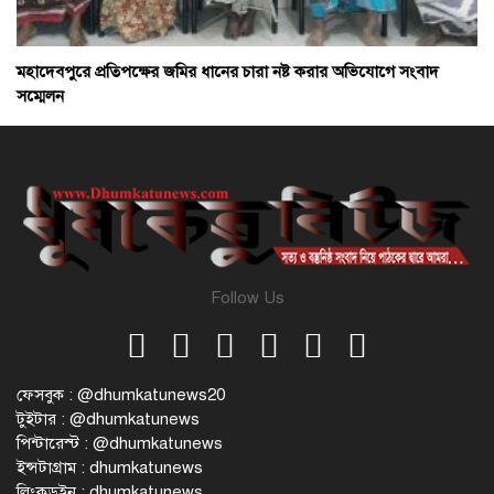
মহাদেবপুরে প্রতিপক্ষের জমির ধানের চারা নষ্ট করার অভিযোগে সংবাদ
সম্মেলন
Follow Us
ফেসবুক : @dhumkatunews20
টুইটার : @dhumkatunews
পিন্টারেস্ট : @dhumkatunews
ইন্সটাগ্রাম : dhumkatunews
লিংকডইন : dhumkatunews