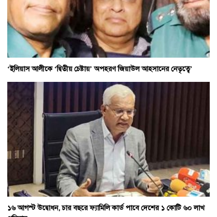
‘ইলিয়াস আলীকে ‘দ্বিতীয় চেষ্টায়’ অপহরণ জিয়াউল আহসানের নেতৃত্বে’
১৬ আগস্ট উদ্বোধন, চার বছরে ফ্যামিলি কার্ড পাবে দেশের ১ কোটি ৬০ লাখ