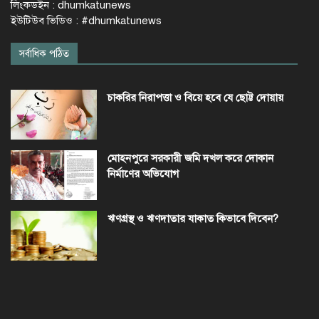
লিংকডইন : dhumkatunews
ইউটিউব ভিডিও : #dhumkatunews
সর্বাধিক পঠিত
চাকরির নিরাপত্তা ও বিয়ে হবে যে ছোট্ট দোয়ায়
মোহনপুরে সরকারী জমি দখল করে দোকান
নির্মাণের অভিযোগ
ঋণগ্রস্থ ও ঋণদাতার যাকাত কিভাবে দিবেন?