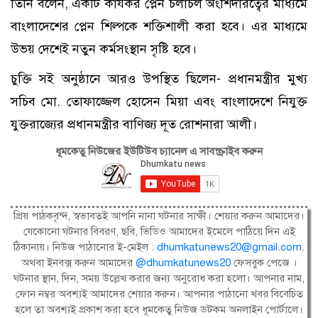
তিনি বলেন, একটি কার্যকর প্লেন চলাচল অংশিদারত্বের মাধ্যমে
বাংলাদেশের প্লেন শিল্পকে শক্তিশালী করা হবে। এর মাধ্যমে
উভয় দেশেই নতুন কর্মসংস্থান সৃষ্টি হবে।
চুক্তি সই অনুষ্ঠানে আরও উপস্থিত ছিলেন- প্রধানমন্ত্রীর মুখ্য
সচিব মো. তোফাজ্জেল হোসেন মিয়া এবং বাংলাদেশে নিযুক্ত
যুক্তরাজ্যের প্রধানমন্ত্রীর বাণিজ্য দূত রোশনারা আলী।
ধূমকেতু নিউজের ইউটিউব চ্যানেল এ সাবস্ক্রাইব করুন
প্রিয় পাঠকবৃন্দ, স্বভাবতই আপনি নানা ঘটনার সাক্ষী। শেয়ার করুন আমাদের।
যেকোনো ঘটনার বিবরণ, ছবি, ভিডিও আমাদের ইমেলে পাঠিয়ে দিন এই
ঠিকানায়। নিউজ পাঠানোর ই-মেইল :
dhumkatunews20@gmail.com
.
অথবা ইনবক্স করুন আমাদের
@dhumkatunews20
ফেসবুক পেজে ।
ঘটনার স্থান, দিন, সময় উল্লেখ করার জন্য অনুরোধ করা হলো। আপনার নাম,
ফোন নম্বর অবশ্যই আমাদের শেয়ার করুন। আপনার পাঠানো খবর বিবেচিত
হলে তা অবশ্যই প্রকাশ করা হবে ধূমকেতু নিউজ ডটকম অনলাইন পোর্টালে।