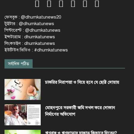
ফেসবুক : @dhumkatunews20
টুইটার : @dhumkatunews
পিন্টারেস্ট : @dhumkatunews
ইন্সটাগ্রাম : dhumkatunews
লিংকডইন : dhumkatunews
ইউটিউব ভিডিও : #dhumkatunews
সর্বাধিক পঠিত
চাকরির নিরাপত্তা ও বিয়ে হবে যে ছোট্ট দোয়ায়
মোহনপুরে সরকারী জমি দখল করে দোকান
নির্মাণের অভিযোগ
ঋণগ্রস্থ ও ঋণদাতার যাকাত কিভাবে দিবেন?