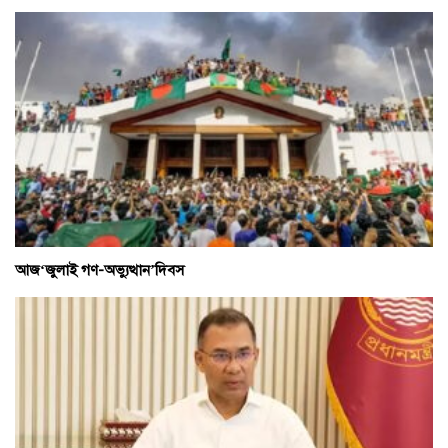
আজ‘জুলাই গণ-অভ্যুত্থান’দিবস