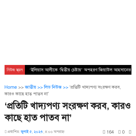
নিউজ স্ক্রল
‘ইলিয়াস আলীকে ‘দ্বিতীয় চেষ্টায়’ অপহরণ জিয়াউল আহসানের নেত
Home
>>
জাতীয় >>
লিড নিউজ >>
‘প্রতিটি খাদ্যপণ্য সংরক্ষণ করব,
কারও কাছে হাত পাতব না’
‘প্রতিটি খাদ্যপণ্য সংরক্ষণ করব, কারও
কাছে হাত পাতব না’
164
0
প্রকাশিত:
জুলাই ৫, ২০২৩
;
৪:০০ অপরাহ্ণ