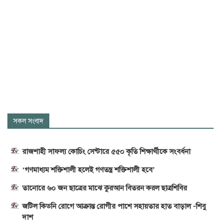
সকল সংবাদ
রাজশাহী সাফল্য কোচিং সেন্টারে ৫৫০ কৃতি শিক্ষার্থীকে সংবর্ধনা
‘গণমাধ্যম শক্তিশালী হলেই গণতন্ত্র শক্তিশালী হবে’
তানোরে ৬০ জন ছাত্রের মাঝে কুরআন বিতরন করল ছাত্রশিবির
জটিল কিডনি রোগে আক্রান্ত রোগীর পাশে সহায়তার হাত বাড়াল -শিবু
দাশ