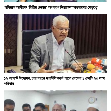
‘ইলিয়াস আলীকে ‘দ্বিতীয় চেষ্টায়’ অপহরণ জিয়াউল আহসানের নেতৃত্বে’
১৬ আগস্ট উদ্বোধন, চার বছরে ফ্যামিলি কার্ড পাবে দেশের ১ কোটি ৬০ লাখ
পরিবার