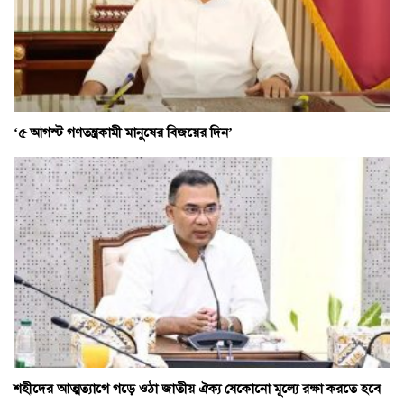
‘৫ আগস্ট গণতন্ত্রকামী মানুষের বিজয়ের দিন’
শহীদের আত্মত্যাগে গড়ে ওঠা জাতীয় ঐক্য যেকোনো মূল্যে রক্ষা করতে হবে