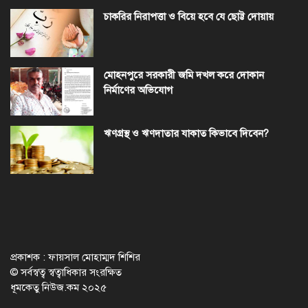
চাকরির নিরাপত্তা ও বিয়ে হবে যে ছোট্ট দোয়ায়
মোহনপুরে সরকারী জমি দখল করে দোকান
নির্মাণের অভিযোগ
ঋণগ্রস্থ ও ঋণদাতার যাকাত কিভাবে দিবেন?
প্রকাশক : ফায়সাল মোহাম্মদ শিশির
© সর্বস্বত্ব স্বত্বাধিকার সংরক্ষিত
ধূমকেতু নিউজ.কম ২০২৫