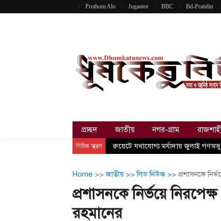
Prothom Alo
Jugantor
BBC
Bd-Pratidin
প্রচ্ছদ
জাতীয়
নগর-গ্রাম
রাজশাহ
নিউজ স্ক্রল
রুয়েটে যথাযোগ্য মর্যাদায় জুলাই গণঅভ্য
Home
>>
জাতীয় >>
লিড নিউজ >>
প্রশাসনকে নির্ভ
প্রশাসনকে নির্ভয়ে নিরপেক্ষ 
রহমানের