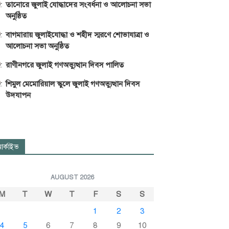
তানোরে জুলাই যোদ্ধাদের সংবর্ধনা ও আলোচনা সভা
অনুষ্ঠিত
বাগমারায় জুলাইযোদ্ধা ও শহীদ স্মরণে শোভাযাত্রা ও
আলোচনা সভা অনুষ্ঠিত
রাণীনগরে জুলাই গণঅভ্যুত্থান দিবস পালিত
শিমুল মেমোরিয়াল স্কুলে জুলাই গণঅভ্যুত্থান দিবস
উদযাপন
র্কাইভ
AUGUST 2026
M
T
W
T
F
S
S
1
2
3
4
5
6
7
8
9
10