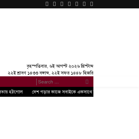
×
বৃহস্পতিবার, ৬ই আগস্ট ২০২৬ খ্রিস্টাব্দ
২২ই শ্রাবণ ১৪৩৩ বঙ্গাব্দ, ২২ই সফর ১৪৪৮ হিজরি
সভায় হট্টগোল
দেশ গড়ার কাজে সবাইকে একসাথে কাজ করতে হবে” -জুলাই গণঅভ