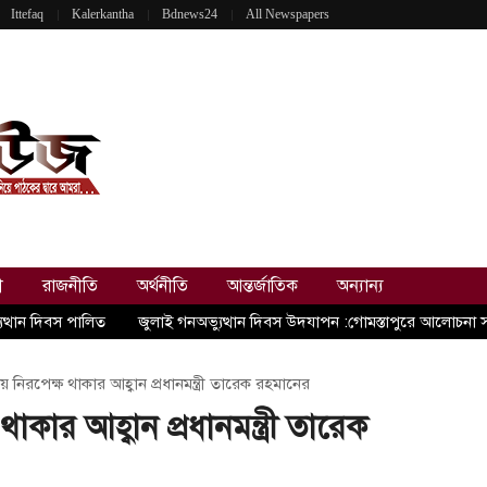
Ittefaq
Kalerkantha
Bdnews24
All Newspapers
ী
রাজনীতি
অর্থনীতি
আন্তর্জাতিক
অন্যান্য
ুত্থান দিবস পালিত
জুলাই গনঅভ্যুত্থান দিবস উদযাপন :গোমস্তাপুরে আলোচনা 
য়ে নিরপেক্ষ থাকার আহ্বান প্রধানমন্ত্রী তারেক রহমানের
থাকার আহ্বান প্রধানমন্ত্রী তারেক