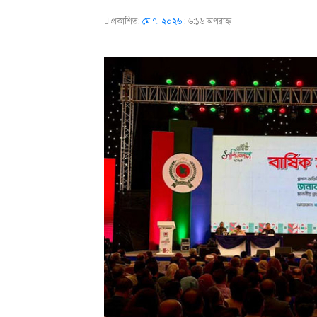
প্রকাশিত:
মে ৭, ২০২৬
;
৬:১৬ অপরাহ্ণ