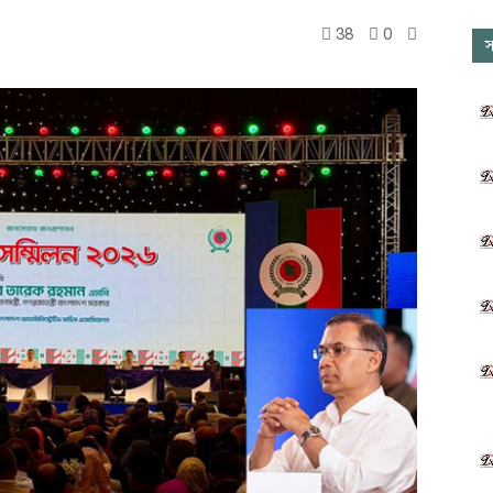
38
0
স