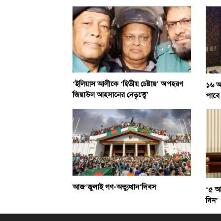
‘ইলিয়াস আলীকে ‘দ্বিতীয় চেষ্টায়’ অপহরণ
১৬ আগ
জিয়াউল আহসানের নেতৃত্বে’
পাবে
আজ‘জুলাই গণ-অভ্যুত্থান’দিবস
‘৫ আগ
দিন’