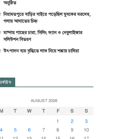
অনুষ্ঠিত
নিয়ামতপুরে বাড়ির বাইরে পড়েছিল যুবকের মরদেহ,
গলায় আঘাতের চিহ্ন
মান্দায় গাছের চারা, সিলিং ফ্যান ও নেবুলাইজার
সলিউশন বিতরণ
উৎপাদন ব্যয় বৃদ্ধিতে লাভ নিয়ে শঙ্কায় চাষিরা
র্কাইভ
AUGUST 2026
M
T
W
T
F
S
S
1
2
3
4
5
6
7
8
9
10
11
12
13
14
15
16
17