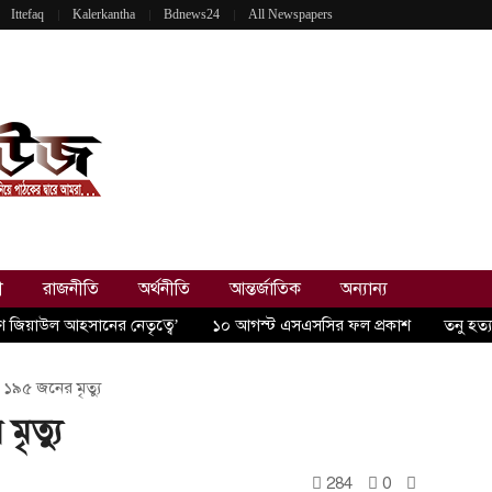
Ittefaq
Kalerkantha
Bdnews24
All Newspapers
ী
রাজনীতি
অর্থনীতি
আন্তর্জাতিক
অন্যান্য
রণ জিয়াউল আহসানের নেতৃত্বে’
১০ আগস্ট এসএসসির ফল প্রকাশ
তনু হত্
 ১৯৫ জনের মৃত্যু
ৃত্যু
284
0