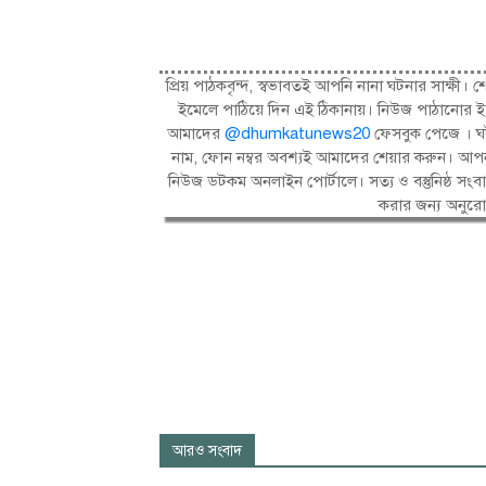
প্রিয় পাঠকবৃন্দ, স্বভাবতই আপনি নানা ঘটনার সাক্
ইমেলে পাঠিয়ে দিন এই ঠিকানায়। নিউজ পাঠানোর ই
আমাদের
@dhumkatunews20
ফেসবুক পেজে । ঘট
নাম, ফোন নম্বর অবশ্যই আমাদের শেয়ার করুন। আপন
নিউজ ডটকম অনলাইন পোর্টালে। সত্য ও বস্তুনিষ্ঠ 
করার জন্য অনুর
আরও সংবাদ