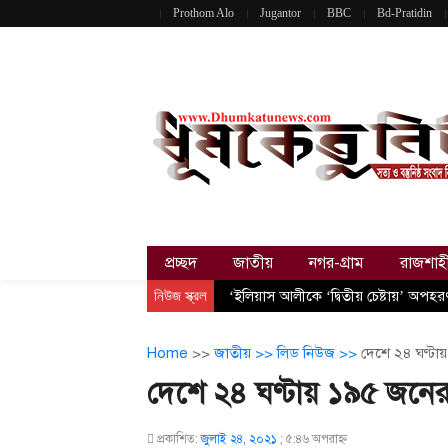
Prothom Alo
Jugantor
BBC
Bd-Pratidin
প্রচ্ছদ
জাতীয়
নগর-গ্রাম
রাজশাহ
নিউজ স্ক্রল
‘ইলিয়াস আলীকে ‘দ্বিতীয় চেষ্টায়’ অপহ
Home
>>
জাতীয় >>
লিড নিউজ >>
দেশে ২৪ ঘণ্টায়
দেশে ২৪ ঘণ্টায় ১৯৫ জনের ম
প্রকাশিত:
জুলাই ২৪, ২০২১
;
৫:৪৬ অপরাহ্ণ