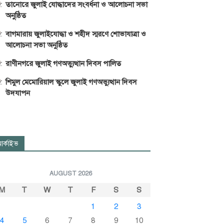
তানোরে জুলাই যোদ্ধাদের সংবর্ধনা ও আলোচনা সভা
অনুষ্ঠিত
বাগমারায় জুলাইযোদ্ধা ও শহীদ স্মরণে শোভাযাত্রা ও
আলোচনা সভা অনুষ্ঠিত
রাণীনগরে জুলাই গণঅভ্যুত্থান দিবস পালিত
শিমুল মেমোরিয়াল স্কুলে জুলাই গণঅভ্যুত্থান দিবস
উদযাপন
র্কাইভ
AUGUST 2026
M
T
W
T
F
S
S
1
2
3
4
5
6
7
8
9
10