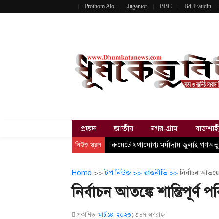
Prothom Alo
Jugantor
BBC
Bd-Pratidin
প্রচ্ছদ
জাতীয়
নগর-গ্রাম
রাজশাহ
নিউজ স্ক্রল
রুয়েটে যথাযোগ্য মর্যাদায় জুলাই গণঅভ্য
Home
>>
টপ নিউজ >>
রাজনীতি >>
নির্বাচন আতঙ্কে 
নির্বাচন আতঙ্কে শান্তিপূর্ণ প
প্রকাশিত:
মার্চ ১৪, ২০২৩
;
৩:৪৭ অপরাহ্ণ