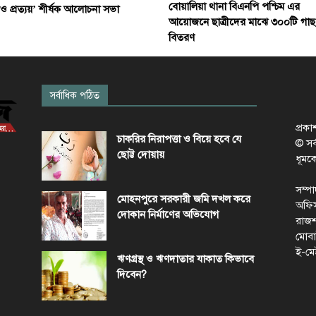
বোয়ালিয়া থানা বিএনপি পশ্চিম এর
 ও প্রত্যয়’ শীর্ষক আলোচনা সভা
আয়োজনে ছাত্রীদের মাঝে ৩০০টি গাছ
বিতরণ
সর্বাধিক পঠিত
প্রক
চাকরির নিরাপত্তা ও বিয়ে হবে যে
© সর্ব
ছোট্ট দোয়ায়
ধূমক
সম্প
মোহনপুরে সরকারী জমি দখল করে
অফিস
দোকান নির্মাণের অভিযোগ
রাজশ
মোবা
ই-মে
ঋণগ্রস্থ ও ঋণদাতার যাকাত কিভাবে
দিবেন?