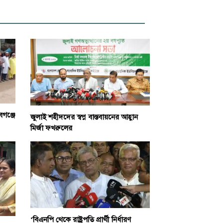
বগঞ্জে
জুলাই শহীদদের স্বপ্ন বাস্তবায়নের আহ্বান
মির্জা ফখরুলের
‘বিএনপি থেকে রাষ্ট্রপতি প্রার্থী নির্ধারণ