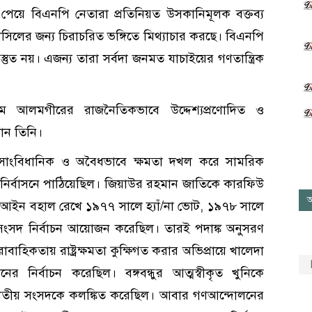
েয়ে বিএনপি নেতারা প্রতিনিয়ত উসকানিমূলক বক্তব্য
হাসিলের জন্য চিরাচরিত ভঙ্গিতে মিথ্যাচার করছে। বিএনপি
ুত নয়। এজন্য তারা সর্বদা জনমত যাচাইয়ের গণতান্ত্রিক
ম আলমগীরের রাজনৈতিকভাবে উদ্দেশ্যপ্রণোদিত ও
নান তিনি।
সাংবিধানিক ও অবৈধভাবে ক্ষমতা দখল করে সামরিক
ে নির্বাসনে পাঠিয়েছিল। জিয়াউর রহমান জাতিকে কারফিউ
আ
িক আইন বহাল রেখে ১৯৭৭ সালে হ্যাঁ/না ভোট, ১৯৭৮ সালে
য় সংসদ নির্বাচন আয়োজন করেছিল। তারই পদাঙ্ক অনুসরণ
বাহিকতায় রাষ্ট্রক্ষমতা কুক্ষিগত করার অভিপ্রায়ে খালেদা
ের নির্বাচন করেছিল। বঙ্গবন্ধুর আত্মস্বীকৃত খুনিকে
জাতীয় সংসদকে কলঙ্কিত করেছিল। আবার গণআন্দোলনের