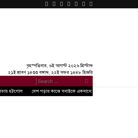
×
বৃহস্পতিবার, ৬ই আগস্ট ২০২৬ খ্রিস্টাব্দ
২১ই শ্রাবণ ১৪৩৩ বঙ্গাব্দ, ২২ই সফর ১৪৪৮ হিজরি
সভায় হট্টগোল
দেশ গড়ার কাজে সবাইকে একসাথে কাজ করতে হবে” -জুলাই গণঅভ