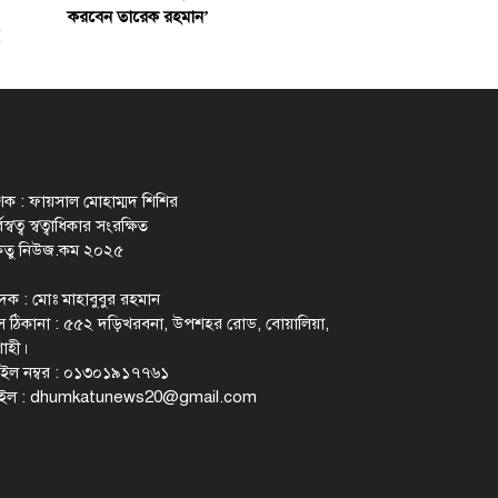
করবেন তারেক রহমান’
াশক : ফায়সাল মোহাম্মদ শিশির
স্বত্ব স্বত্বাধিকার সংরক্ষিত
েতু নিউজ.কম ২০২৫
াদক : মোঃ মাহাবুবুর রহমান
 ঠিকানা : ৫৫২ দড়িখরবনা, উপশহর রোড, বোয়ালিয়া,
াহী।
ইল নম্বর : ০১৩০১৯১৭৭৬১
ইল :
dhumkatunews20@gmail.com