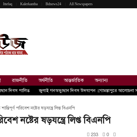
Ittefaq
Kalerkantha
Bdnews24
All Newspapers
ী
রাজনীতি
অর্থনীতি
আন্তর্জাতিক
অন্যান্য
ুত্থান দিবস পালিত
জুলাই গনঅভ্যুত্থান দিবস উদযাপন :গোমস্তাপুরে আলোচনা 
শান্তিপূর্ণ পরিবেশ নষ্টের ষড়যন্ত্রে লিপ্ত বিএনপি
রিবেশ নষ্টের ষড়যন্ত্রে লিপ্ত বিএনপি
233
0