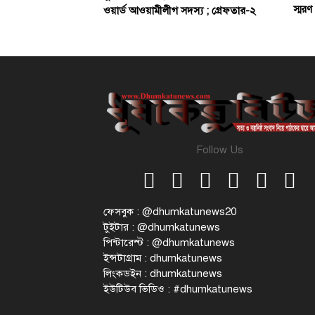
স্মরণ
ওয়ার্ড আওয়ামীলীগ সদস্য ; গ্রেফতার-২
Follow Us
ফেসবুক : @dhumkatunews20
টুইটার : @dhumkatunews
পিন্টারেস্ট : @dhumkatunews
ইন্সটাগ্রাম : dhumkatunews
লিংকডইন : dhumkatunews
ইউটিউব ভিডিও : #dhumkatunews