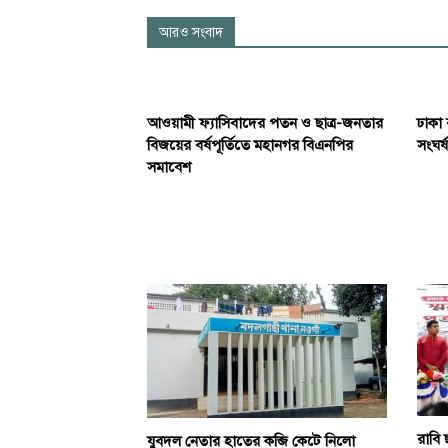
আরও সংবাদ
আওয়ামী ফ্যাসিবাদের পতন ও ছাত্র-জনতার
ঢাকা 
বিজয়ের বর্ষপূর্তিতে মহানগর বিএনপির
সংঘর্ষ
সমাবেশ
রাবি 
যুবদল নেতার হাতের কব্জি কেটে নিলো