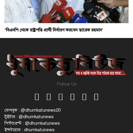
‘বিএনপি থেকে রাষ্ট্রপতি প্রার্থী নির্ধারণ করবেন তারেক রহমান’
Follow Us
ফেসবুক : @dhumkatunews20
টুইটার : @dhumkatunews
পিন্টারেস্ট : @dhumkatunews
ইন্সটাগ্রাম : dhumkatunews