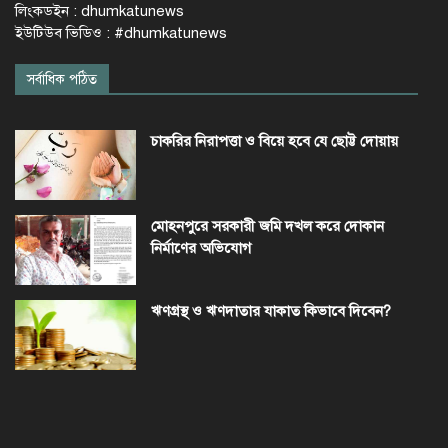
লিংকডইন : dhumkatunews
ইউটিউব ভিডিও : #dhumkatunews
সর্বাধিক পঠিত
চাকরির নিরাপত্তা ও বিয়ে হবে যে ছোট্ট দোয়ায়
মোহনপুরে সরকারী জমি দখল করে দোকান
নির্মাণের অভিযোগ
ঋণগ্রস্থ ও ঋণদাতার যাকাত কিভাবে দিবেন?