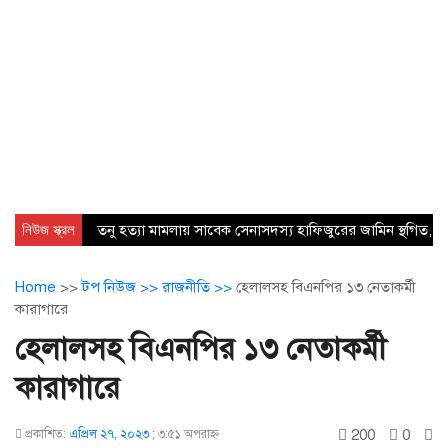
নিউজ স্ক্রল
তনু হত্যা মামলায় সাবেক সেনাসদস্য হাফিজুরের জামিন স্থগিত, ২৪ 
Home
>>
টপ নিউজ >>
রাজনীতি >>
হেলালসহ বিএনপির ১৩ নেতাকর্মী
কারাগারে
হেলালসহ বিএনপির ১৩ নেতাকর্মী
কারাগারে
200
0
প্রকাশিত:
এপ্রিল ২৭, ২০২৩
;
৩:৫১ অপরাহ্ণ