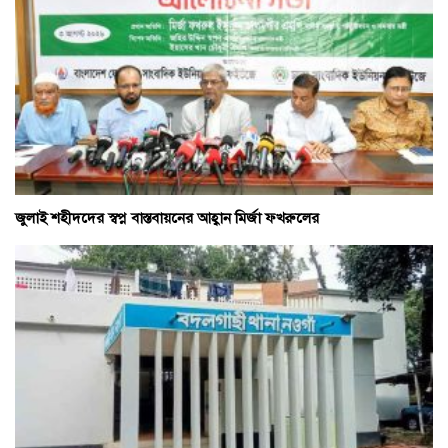
জুলাই শহীদদের স্বপ্ন বাস্তবায়নের আহ্বান মির্জা ফখরুলের