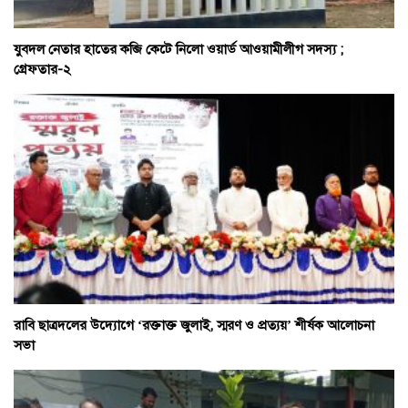
যুবদল নেতার হাতের কব্জি কেটে নিলো ওয়ার্ড আওয়ামীলীগ সদস্য ;
গ্রেফতার-২
রাবি ছাত্রদলের উদ্যোগে ‘রক্তাক্ত জুলাই, স্মরণ ও প্রত্যয়’ শীর্ষক আলোচনা
সভা