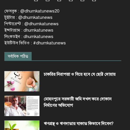
ফেসবুক : @dhumkatunews20
টুইটার : @dhumkatunews
পিন্টারেস্ট : @dhumkatunews
ইন্সটাগ্রাম : dhumkatunews
লিংকডইন : dhumkatunews
ইউটিউব ভিডিও : #dhumkatunews
সর্বাধিক পঠিত
চাকরির নিরাপত্তা ও বিয়ে হবে যে ছোট্ট দোয়ায়
মোহনপুরে সরকারী জমি দখল করে দোকান
নির্মাণের অভিযোগ
ঋণগ্রস্থ ও ঋণদাতার যাকাত কিভাবে দিবেন?