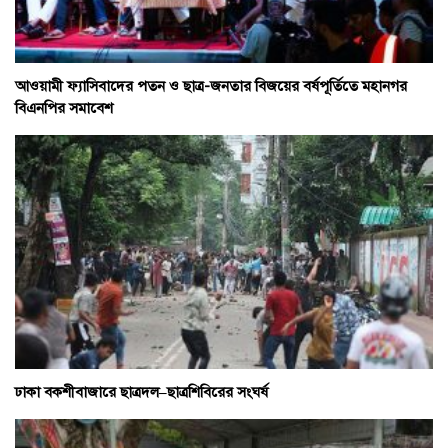
আওয়ামী ফ্যাসিবাদের পতন ও ছাত্র-জনতার বিজয়ের বর্ষপূর্তিতে মহানগর
বিএনপির সমাবেশ
ঢাকা বকশীবাজারে ছাত্রদল–ছাত্রশিবিরের সংঘর্ষ