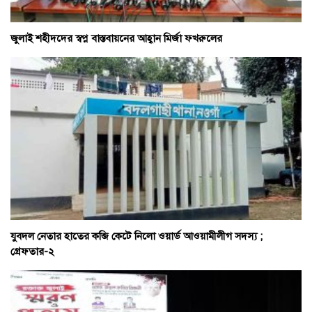
জুলাই শহীদদের স্বপ্ন বাস্তবায়নের আহ্বান মির্জা ফখরুলের
যুবদল নেতার হাতের কব্জি কেটে নিলো ওয়ার্ড আওয়ামীলীগ সদস্য ;
গ্রেফতার-২