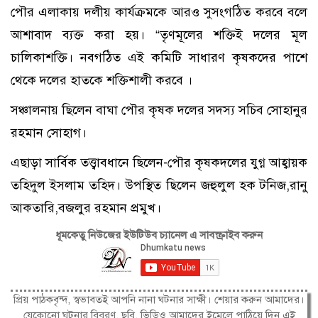
পৌর এলাকায় দলীয় কার্যক্রমকে আরও সুসংগঠিত করবে বলে
আশাবাদ ব্যক্ত করা হয়। “তৃণমূলের শক্তিই দলের মূল
চালিকাশক্তি। নবগঠিত এই কমিটি সাধারণ কৃষকদের পাশে
থেকে দলের হাতকে শক্তিশালী করবে ।
সঞ্চালনায় ছিলেন বাঘা পৌর কৃষক দলের সদস্য সচিব সোহানুর
রহমান সোহাগ।
এছাড়া সার্বিক তত্ত্বাবধানে ছিলেন-পৌর কৃষকদলের যুগ্ন আহ্বায়ক
তহিদুল ইসলাম তহিদ। উপস্থিত ছিলেন জহুলুল হক টনিজ,রানু
আকতারি,বজলুর রহমান প্রমুখ।
ধূমকেতু নিউজের ইউটিউব চ্যানেল এ সাবস্ক্রাইব করুন
প্রিয় পাঠকবৃন্দ, স্বভাবতই আপনি নানা ঘটনার সাক্ষী। শেয়ার করুন আমাদের।
যেকোনো ঘটনার বিবরণ, ছবি, ভিডিও আমাদের ইমেলে পাঠিয়ে দিন এই