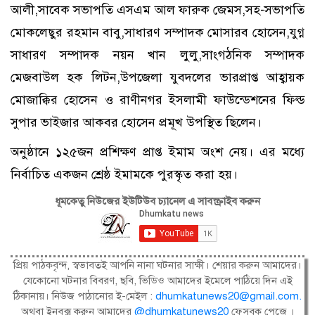
আলী,সাবেক সভাপতি এসএম আল ফারুক জেমস,সহ-সভাপতি
মোকলেছুর রহমান বাবু,সাধারণ সম্পাদক মোসারব হোসেন,যুগ্ন
সাধারণ সম্পাদক নয়ন খান লুলু,সাংগঠনিক সম্পাদক
মেজবাউল হক লিটন,উপজেলা যুবদলের ভারপ্রাপ্ত আহ্বায়ক
মোজাক্কির হোসেন ও রাণীনগর ইসলামী ফাউন্ডেশনের ফিল্ড
সুপার ভাইজার আকবর হোসেন প্রমূখ উপস্থিত ছিলেন।
অনুষ্ঠানে ১২৫জন প্রশিক্ষণ প্রাপ্ত ইমাম অংশ নেয়। এর মধ্যে
নির্বাচিত একজন শ্রেষ্ঠ ইমামকে পুরস্কৃত করা হয়।
ধূমকেতু নিউজের ইউটিউব চ্যানেল এ সাবস্ক্রাইব করুন
প্রিয় পাঠকবৃন্দ, স্বভাবতই আপনি নানা ঘটনার সাক্ষী। শেয়ার করুন আমাদের।
যেকোনো ঘটনার বিবরণ, ছবি, ভিডিও আমাদের ইমেলে পাঠিয়ে দিন এই
ঠিকানায়। নিউজ পাঠানোর ই-মেইল :
dhumkatunews20@gmail.com
.
অথবা ইনবক্স করুন আমাদের
@dhumkatunews20
ফেসবুক পেজে ।