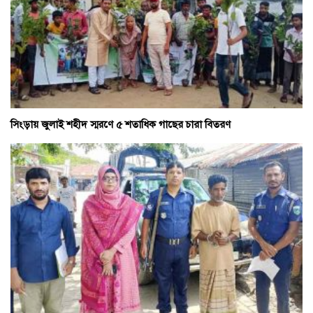
সিংড়ায় জুলাই শহীদ স্মরণে ৫ শতাধিক গাছের চারা বিতরণ