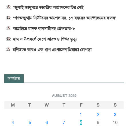
‘জুলাই জাদুঘরে ভারতীয় আগ্রাসনের চিত্র নেই’
‘গণঅভ্যুত্থান নিউটনের আপেল নয়, ১৭ বছরের আন্দোলনের ফসল’
আত্রাইয়ে মাদক ব্যবসায়ীসহ গ্রেফতার-৮
হাম ও উপসর্গে দেশে আরও ৪ শিশুর মৃত্যু
হলিউডে আরও এক ধাপ এগোলেন প্রিয়াঙ্কা চোপড়া
আর্কাইভ
AUGUST 2026
M
T
W
T
F
S
S
1
2
3
4
5
6
7
8
9
10