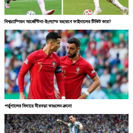
বিশ্বচ্যাম্পিয়ন আর্জেন্টিনা-ইংল্যান্ড মহারণে ফাইনালের টিকিট কার?
পর্তুগালের বিদায়ে নীরবতা ভাঙলেন ব্রুনো