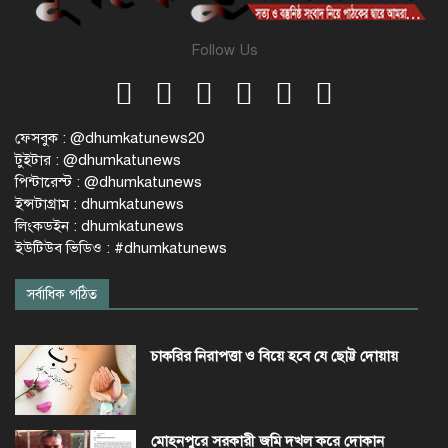
Follow Us
ফেসবুক : @dhumkatunews20
টুইটার : @dhumkatunews
পিন্টারেস্ট : @dhumkatunews
ইন্সটাগ্রাম : dhumkatunews
লিংকডইন : dhumkatunews
ইউটিউব ভিডিও : #dhumkatunews
সর্বাধিক পঠিত
চাকরির নিরাপত্তা ও বিয়ে হবে যে ছোট্ট দোয়ায়
মোহনপুরে সরকারী জমি দখল করে দোকান