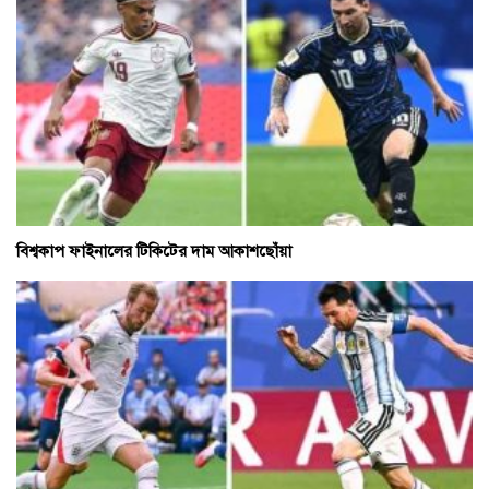
বিশ্বকাপ ফাইনালের টিকিটের দাম আকাশছোঁয়া