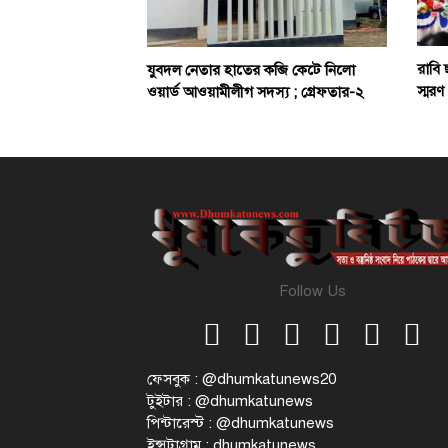
রাবি 
যুবদল নেতার হাতের কব্জি কেটে নিলো
স্মরণ
ওয়ার্ড আওয়ামীলীগ সদস্য ; গ্রেফতার-২
Follow Us
ফেসবুক : @dhumkatunews20
টুইটার : @dhumkatunews
পিন্টারেস্ট : @dhumkatunews
ইন্সটাগ্রাম : dhumkatunews