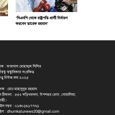
‘বিএনপি থেকে রাষ্ট্রপতি প্রার্থী নির্ধারণ
করবেন তারেক রহমান’
াশক : ফায়সাল মোহাম্মদ শিশির
স্বত্ব স্বত্বাধিকার সংরক্ষিত
েতু নিউজ.কম ২০২৫
াদক : মোঃ মাহাবুবুর রহমান
 ঠিকানা : ৫৫২ দড়িখরবনা, উপশহর রোড, বোয়ালিয়া,
াহী।
ইল নম্বর : ০১৩০১৯১৭৭৬১
ইল :
dhumkatunews20@gmail.com