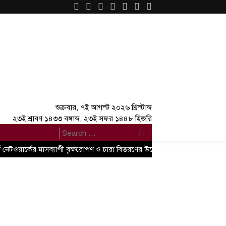
×
শুক্রবার, ৭ই আগস্ট ২০২৬ খ্রিস্টাব্দ
২৩ই শ্রাবণ ১৪৩৩ বঙ্গাব্দ, ২৩ই সফর ১৪৪৮ হিজরি
 নেটওয়ার্কের মাসব্যাপী বৃক্ষরোপণ ও চারা বিতরণের উদ্বোধন
‘আমার স্বপ্ন আ