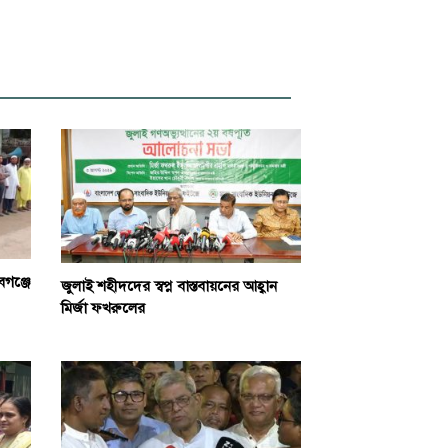
বগঞ্জে
জুলাই শহীদদের স্বপ্ন বাস্তবায়নের আহ্বান
মির্জা ফখরুলের