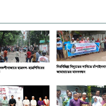
নিরবিচ্ছিন্ন বিদ্যুতের দাবিতে চাঁপাইনবা
বকশীবাজারে ছাত্রদল–ছাত্রশিবিরের
জামায়াতের মানববন্ধন