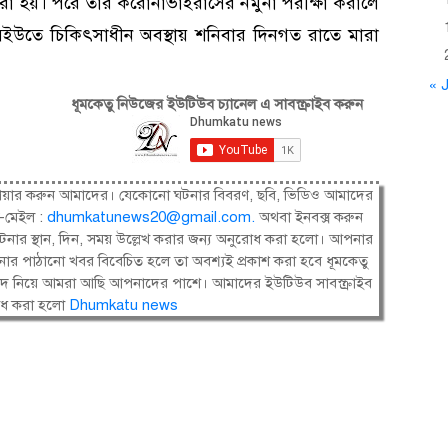
া হয়। পরে তার করোনাভাইরাসের নমুনা পরীক্ষা করালে
ইউতে চিকিৎসাধীন অবস্থায় শনিবার দিনগত রাতে মারা
« J
ধূমকেতু নিউজের ইউটিউব চ্যানেল এ সাবস্ক্রাইব করুন
ষী। শেয়ার করুন আমাদের। যেকোনো ঘটনার বিবরণ, ছবি, ভিডিও আমাদের
-মেইল :
dhumkatunews20@gmail.com
.
অথবা ইনবক্স করুন
নার স্থান, দিন, সময় উল্লেখ করার জন্য অনুরোধ করা হলো। আপনার
ার পাঠানো খবর বিবেচিত হলে তা অবশ্যই প্রকাশ করা হবে ধূমকেতু
সংবাদ নিয়ে আমরা আছি আপনাদের পাশে। আমাদের ইউটিউব সাবস্ক্রাইব
োধ করা হলো
Dhumkatu news