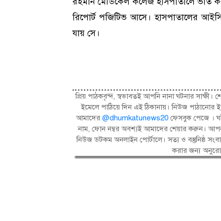
রহমান মেডিকেল কলেজ হাসপাতালে ভর্তি কর
রিপোর্ট পজিটিভ আসে। হাসপাতালের আইসি
যায় সে।
প্রিয় পাঠকবৃন্দ, স্বভাবতই আপনি নানা ঘটনার সাক্
ইমেলে পাঠিয়ে দিন এই ঠিকানায়। নিউজ পাঠানোর ই
আমাদের
@dhumkatunews20
ফেসবুক পেজে । ঘট
নাম, ফোন নম্বর অবশ্যই আমাদের শেয়ার করুন। আপন
নিউজ ডটকম অনলাইন পোর্টালে। সত্য ও বস্তুনিষ্ঠ 
করার জন্য অনুর