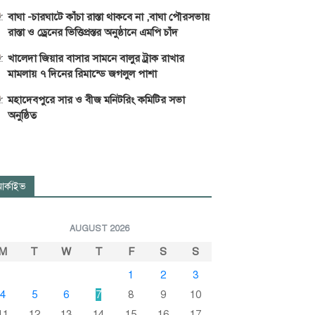
বাঘা -চারঘাটে কাঁচা রাস্তা থাকবে না ,বাঘা পৌরসভায়
রাস্তা ও ড্রেনের ভিত্তিপ্রস্তর অনুষ্ঠানে এমপি চাঁদ
খালেদা জিয়ার বাসার সামনে বালুর ট্রাক রাখার
মামলায় ৭ দিনের রিমান্ডে জগলুল পাশা
মহাদেবপুরে সার ও বীজ মনিটরিং কমিটির সভা
অনুষ্ঠিত
র্কাইভ
AUGUST 2026
M
T
W
T
F
S
S
1
2
3
4
5
6
7
8
9
10
11
12
13
14
15
16
17