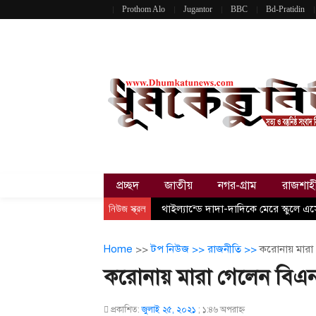
Prothom Alo
Jugantor
BBC
Bd-Pratidin
প্রচ্ছদ
জাতীয়
নগর-গ্রাম
রাজশাহ
নিউজ স্ক্রল
থাইল্যান্ডে দাদা-দাদিকে মেরে স্কুলে 
Home
>>
টপ নিউজ >>
রাজনীতি >>
করোনায় মারা
করোনায় মারা গেলেন বিএন
প্রকাশিত:
জুলাই ২৫, ২০২১
;
১:৪৬ অপরাহ্ণ