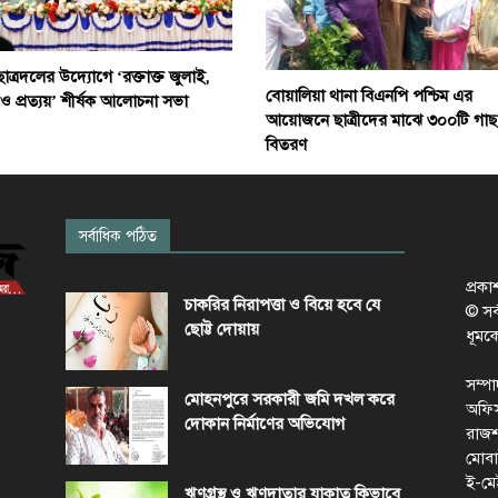
ছাত্রদলের উদ্যোগে ‘রক্তাক্ত জুলাই,
বোয়ালিয়া থানা বিএনপি পশ্চিম এর
 ও প্রত্যয়’ শীর্ষক আলোচনা সভা
আয়োজনে ছাত্রীদের মাঝে ৩০০টি গাছ
বিতরণ
সর্বাধিক পঠিত
প্রক
চাকরির নিরাপত্তা ও বিয়ে হবে যে
© সর্ব
ছোট্ট দোয়ায়
ধূমক
সম্প
মোহনপুরে সরকারী জমি দখল করে
অফিস
দোকান নির্মাণের অভিযোগ
রাজশ
মোবা
ই-মে
ঋণগ্রস্থ ও ঋণদাতার যাকাত কিভাবে