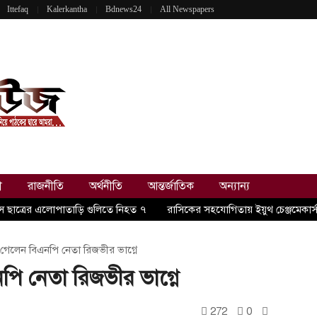
Ittefaq
Kalerkantha
Bdnews24
All Newspapers
ী
রাজনীতি
অর্থনীতি
আন্তর্জাতিক
অন্যান্য
এসে ছাত্রের এলোপাতাড়ি গুলিতে নিহত ৭
রাসিকের সহযোগিতায় ইয়ুথ চেঞ্জমেকার্স
 গেলেন বিএনপি নেতা রিজভীর ভাগ্নে
পি নেতা রিজভীর ভাগ্নে
272
0