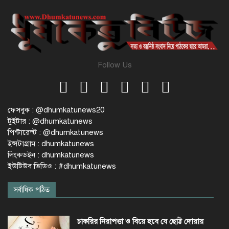
Follow Us
ফেসবুক : @dhumkatunews20
টুইটার : @dhumkatunews
পিন্টারেস্ট : @dhumkatunews
ইন্সটাগ্রাম : dhumkatunews
লিংকডইন : dhumkatunews
ইউটিউব ভিডিও : #dhumkatunews
সর্বাধিক পঠিত
চাকরির নিরাপত্তা ও বিয়ে হবে যে ছোট্ট দোয়ায়