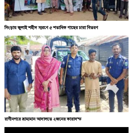
সিংড়ায় জুলাই শহীদ স্মরণে ৫ শতাধিক গাছের চারা বিতরণ
রাণীনগরে ভ্রাম্যমান আদালতে ২জনের কারাদন্ড