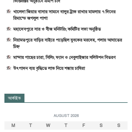
ভিত্তিপ্রস্তর অনুষ্ঠানে এমপি চাঁদ
খালেদা জিয়ার বাসার সামনে বালুর ট্রাক রাখার মামলায় ৭ দিনের
রিমান্ডে জগলুল পাশা
মহাদেবপুরে সার ও বীজ মনিটরিং কমিটির সভা অনুষ্ঠিত
নিয়ামতপুরে বাড়ির বাইরে পড়েছিল যুবকের মরদেহ, গলায় আঘাতের
চিহ্ন
মান্দায় গাছের চারা, সিলিং ফ্যান ও নেবুলাইজার সলিউশন বিতরণ
উৎপাদন ব্যয় বৃদ্ধিতে লাভ নিয়ে শঙ্কায় চাষিরা
আর্কাইভ
AUGUST 2026
M
T
W
T
F
S
S