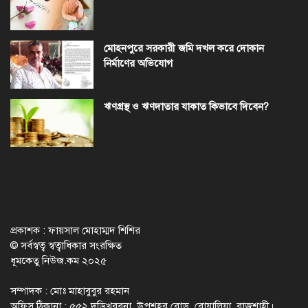
মোহনপুরে সরকারী জমি দখল করে দোকান
নির্মাণের অভিযোগ
ঋণগ্রস্থ ও ঋণদাতার যাকাত কিভাবে দিবেন?
প্রকাশক : ফায়সাল মোহাম্মদ শিশির
© সর্বস্বত্ব স্বত্বাধিকার সংরক্ষিত
ধূমকেতু নিউজ.কম ২০২৫
সম্পাদক : মোঃ মাহাবুবুর রহমান
অফিস ঠিকানা : ৫৫২ দড়িখরবনা, উপশহর রোড, বোয়ালিয়া, রাজশাহী।