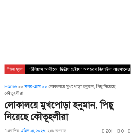
নিউজ স্ক্রল
‘ইলিয়াস আলীকে ‘দ্বিতীয় চেষ্টায়’ অপহরণ জিয়াউল আহসানের নেত
Home
>>
নগর-গ্রাম >>
লোকালয়ে মুুখপোড়া হনুমান, পিছু নিয়েছে
কৌতূহলীরা
লোকালয়ে মুুখপোড়া হনুমান, পিছু
নিয়েছে কৌতূহলীরা
201
0
প্রকাশিত:
এপ্রিল ২৪, ২০২৩
;
২:৪৮ অপরাহ্ণ