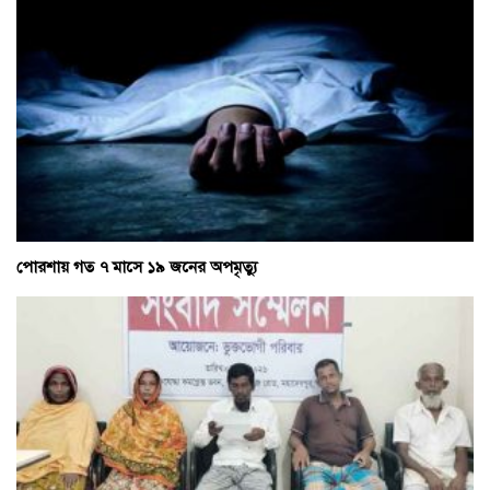
পোরশায় গত ৭ মাসে ১৯ জনের অপমৃত্যু