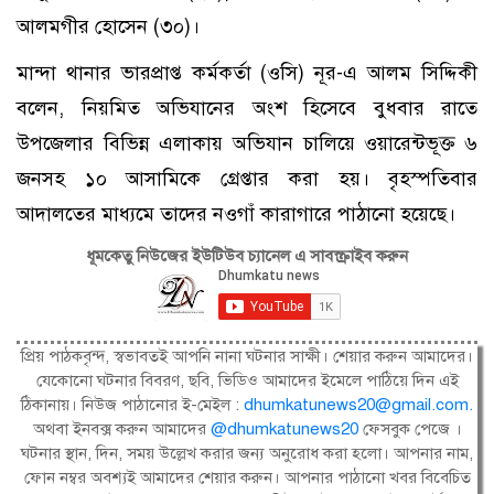
আলমগীর হোসেন (৩০)।
মান্দা থানার ভারপ্রাপ্ত কর্মকর্তা (ওসি) নূর-এ আলম সিদ্দিকী
বলেন, নিয়মিত অভিযানের অংশ হিসেবে বুধবার রাতে
উপজেলার বিভিন্ন এলাকায় অভিযান চালিয়ে ওয়ারেন্টভূক্ত ৬
জনসহ ১০ আসামিকে গ্রেপ্তার করা হয়। বৃহস্পতিবার
আদালতের মাধ্যমে তাদের নওগাঁ কারাগারে পাঠানো হয়েছে।
ধূমকেতু নিউজের ইউটিউব চ্যানেল এ সাবস্ক্রাইব করুন
প্রিয় পাঠকবৃন্দ, স্বভাবতই আপনি নানা ঘটনার সাক্ষী। শেয়ার করুন আমাদের।
যেকোনো ঘটনার বিবরণ, ছবি, ভিডিও আমাদের ইমেলে পাঠিয়ে দিন এই
ঠিকানায়। নিউজ পাঠানোর ই-মেইল :
dhumkatunews20@gmail.com
.
অথবা ইনবক্স করুন আমাদের
@dhumkatunews20
ফেসবুক পেজে ।
ঘটনার স্থান, দিন, সময় উল্লেখ করার জন্য অনুরোধ করা হলো। আপনার নাম,
ফোন নম্বর অবশ্যই আমাদের শেয়ার করুন। আপনার পাঠানো খবর বিবেচিত