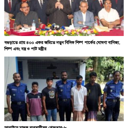
বগুড়াতে প্রায় ৪০০ একর জমিতে নতুন বিসিক শিল্প পার্কের ঘোষণা বাণিজ্য,
শিল্প এবং বস্ত্র ও পাট মন্ত্রীর
আত্রাইয়ে মাদক ব্যবসায়ীসহ গ্রেফতার-৮