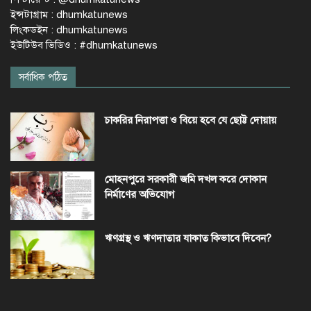
ইন্সটাগ্রাম : dhumkatunews
লিংকডইন : dhumkatunews
ইউটিউব ভিডিও : #dhumkatunews
সর্বাধিক পঠিত
চাকরির নিরাপত্তা ও বিয়ে হবে যে ছোট্ট দোয়ায়
মোহনপুরে সরকারী জমি দখল করে দোকান
নির্মাণের অভিযোগ
ঋণগ্রস্থ ও ঋণদাতার যাকাত কিভাবে দিবেন?