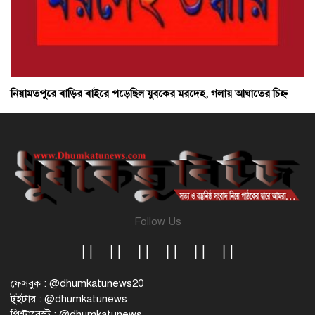
নিয়ামতপুরে বাড়ির বাইরে পড়েছিল যুবকের মরদেহ, গলায় আঘাতের চিহ্ন
Follow Us
ফেসবুক : @dhumkatunews20
টুইটার : @dhumkatunews
পিন্টারেস্ট : @dhumkatunews