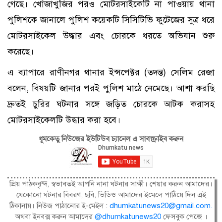
গেছে। খোঁজাখুজির পরও মোটরসাইকেটি না পাওয়ায় থানা
পুলিশকে জানালে পুলিশ কয়েকটি সিসিটিভি ফুটেজের সুত্র ধরে
মোটরসাইকেল উদ্ধার এবং চোরকে ধরতে অভিযান শুরু
করেছে।
এ ব্যাপারে রাণীনগর থানার ইন্সপেক্টর (তদন্ত) সেলিম রেজা
বলেন, বিষয়টি জানার পরই পুলিশ মাঠে নেমেছে। আশা করছি
দ্রুতই চুরির ঘটনার সঙ্গে জড়িত চোরকে আটক করাসহ
মোটরসাইকেলটি উদ্ধার করা হবে।
ধূমকেতু নিউজের ইউটিউব চ্যানেল এ সাবস্ক্রাইব করুন
প্রিয় পাঠকবৃন্দ, স্বভাবতই আপনি নানা ঘটনার সাক্ষী। শেয়ার করুন আমাদের।
যেকোনো ঘটনার বিবরণ, ছবি, ভিডিও আমাদের ইমেলে পাঠিয়ে দিন এই
ঠিকানায়। নিউজ পাঠানোর ই-মেইল :
dhumkatunews20@gmail.com
.
অথবা ইনবক্স করুন আমাদের
@dhumkatunews20
ফেসবুক পেজে ।