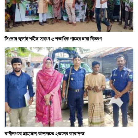
সিংড়ায় জুলাই শহীদ স্মরণে ৫ শতাধিক গাছের চারা বিতরণ
রাণীনগরে ভ্রাম্যমান আদালতে ২জনের কারাদন্ড