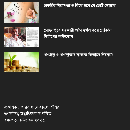
চাকরির নিরাপত্তা ও বিয়ে হবে যে ছোট্ট দোয়ায়
মোহনপুরে সরকারী জমি দখল করে দোকান
নির্মাণের অভিযোগ
ঋণগ্রস্থ ও ঋণদাতার যাকাত কিভাবে দিবেন?
প্রকাশক : ফায়সাল মোহাম্মদ শিশির
© সর্বস্বত্ব স্বত্বাধিকার সংরক্ষিত
ধূমকেতু নিউজ.কম ২০২৫