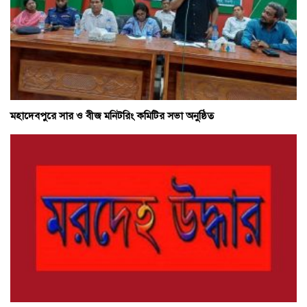
মহাদেবপুরে সার ও বীজ মনিটরিং কমিটির সভা অনুষ্ঠিত