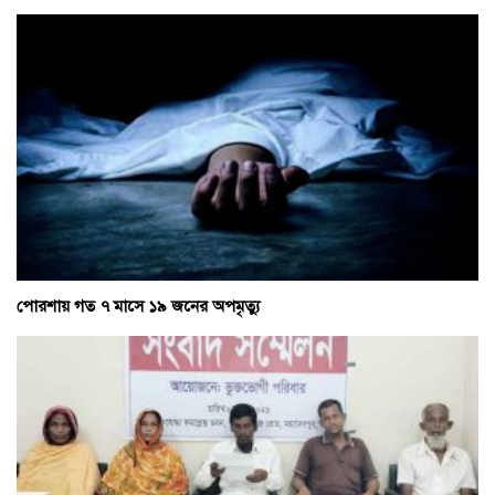
পোরশায় গত ৭ মাসে ১৯ জনের অপমৃত্যু