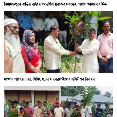
নিয়ামতপুরে বাড়ির বাইরে পড়েছিল যুবকের মরদেহ, গলায় আঘাতের চিহ্ন
মান্দায় গাছের চারা, সিলিং ফ্যান ও নেবুলাইজার সলিউশন বিতরণ