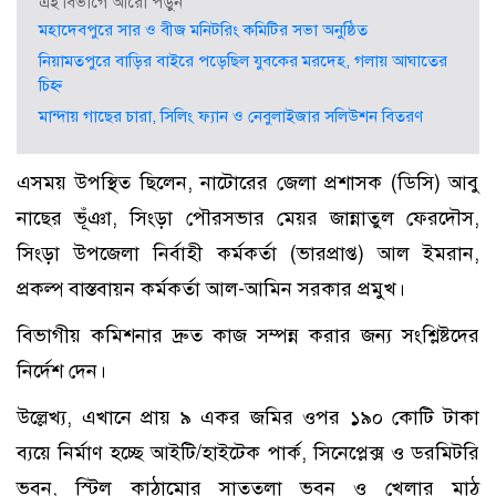
এই বিভাগে আরো পড়ুন
মহাদেবপুরে সার ও বীজ মনিটরিং কমিটির সভা অনুষ্ঠিত
নিয়ামতপুরে বাড়ির বাইরে পড়েছিল যুবকের মরদেহ, গলায় আঘাতের
চিহ্ন
মান্দায় গাছের চারা, সিলিং ফ্যান ও নেবুলাইজার সলিউশন বিতরণ
এসময় উপস্থিত ছিলেন, নাটোরের জেলা প্রশাসক (ডিসি) আবু
নাছের ভূঁঞা, সিংড়া পৌরসভার মেয়র জান্নাতুল ফেরদৌস,
সিংড়া উপজেলা নির্বাহী কর্মকর্তা (ভারপ্রাপ্ত) আল ইমরান,
প্রকল্প বাস্তবায়ন কর্মকর্তা আল-আমিন সরকার প্রমুখ।
বিভাগীয় কমিশনার দ্রুত কাজ সম্পন্ন করার জন্য সংশ্লিষ্টদের
নির্দেশ দেন।
উল্লেখ্য, এখানে প্রায় ৯ একর জমির ওপর ১৯০ কোটি টাকা
ব্যয়ে নির্মাণ হচ্ছে আইটি/হাইটেক পার্ক, সিনেপ্লেক্স ও ডরমিটরি
ভবন, স্টিল কাঠামোর সাততলা ভবন ও খেলার মাঠ