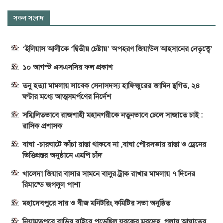
সকল সংবাদ
‘ইলিয়াস আলীকে ‘দ্বিতীয় চেষ্টায়’ অপহরণ জিয়াউল আহসানের নেতৃত্বে’
১০ আগস্ট এসএসসির ফল প্রকাশ
তনু হত্যা মামলায় সাবেক সেনাসদস্য হাফিজুরের জামিন স্থগিত, ২৪
ঘণ্টার মধ্যে আত্মসমর্পণের নির্দেশ
সম্মিলিতভাবে রাজশাহী মহানগরীকে নতুনভাবে ঢেলে সাজাতে চাই :
রাসিক প্রশাসক
বাঘা -চারঘাটে কাঁচা রাস্তা থাকবে না ,বাঘা পৌরসভায় রাস্তা ও ড্রেনের
ভিত্তিপ্রস্তর অনুষ্ঠানে এমপি চাঁদ
খালেদা জিয়ার বাসার সামনে বালুর ট্রাক রাখার মামলায় ৭ দিনের
রিমান্ডে জগলুল পাশা
মহাদেবপুরে সার ও বীজ মনিটরিং কমিটির সভা অনুষ্ঠিত
নিয়ামতপুরে বাড়ির বাইরে পড়েছিল যুবকের মরদেহ, গলায় আঘাতের