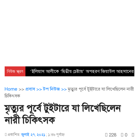
নিউজ স্ক্রল
‘ইলিয়াস আলীকে ‘দ্বিতীয় চেষ্টায়’ অপহরণ জিয়াউল আহসানের নেত
Home
>>
প্রবাস >>
টপ নিউজ >>
মৃত্যুর পূর্বে টুইটারে যা লিখেছিলেন নারী
চিকিৎসক
মৃত্যুর পূর্বে টুইটারে যা লিখেছিলেন
নারী চিকিৎসক
228
0
প্রকাশিত:
জুলাই ২৭, ২০২১
;
১:৩৬ পূর্বাহ্ণ