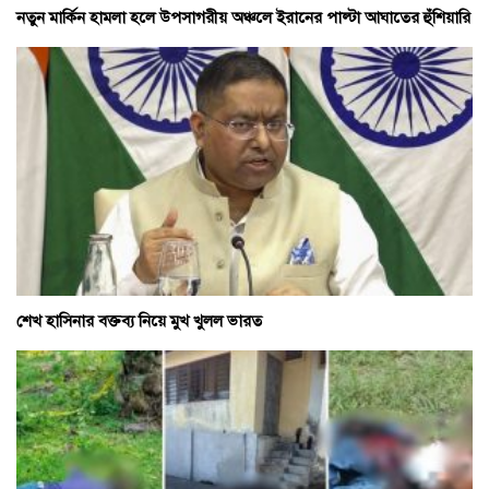
নতুন মার্কিন হামলা হলে উপসাগরীয় অঞ্চলে ইরানের পাল্টা আঘাতের হুঁশিয়ারি
শেখ হাসিনার বক্তব্য নিয়ে মুখ খুলল ভারত