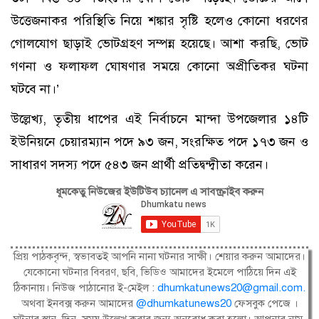
উত্তেজনাকর পরিস্থিতি নিয়ে শঙ্কার সৃষ্টি হলেও কোনো ধরণের
গোলযোগ ছাড়াই ভোটগ্রহণ সম্পন্ন হয়েছে। আশা করছি, ভোট
গণনা ও ফলাফল ঘোষণার সময়ে কোনো অপ্রীতিকর ঘটনা
ঘটবে না।’
উল্লেখ্য, তৃতীয় ধাপের এই নির্বাচনে মান্দা উপজেলার ১৪টি
ইউনিয়নে চেয়ারম্যান পদে ৯৩ জন, সংরক্ষিত পদে ১৭৩ জন ও
সাধারণ সদস্য পদে ৫৪৩ জন প্রার্থী প্রতিদ্বন্দ্বীতা করেন।
ধূমকেতু নিউজের ইউটিউব চ্যানেল এ সাবস্ক্রাইব করুন
প্রিয় পাঠকবৃন্দ, স্বভাবতই আপনি নানা ঘটনার সাক্ষী। শেয়ার করুন আমাদের।
যেকোনো ঘটনার বিবরণ, ছবি, ভিডিও আমাদের ইমেলে পাঠিয়ে দিন এই
ঠিকানায়। নিউজ পাঠানোর ই-মেইল :
dhumkatunews20@gmail.com
.
অথবা ইনবক্স করুন আমাদের
@dhumkatunews20
ফেসবুক পেজে ।
ঘটনার স্থান, দিন, সময় উল্লেখ করার জন্য অনুরোধ করা হলো। আপনার নাম,