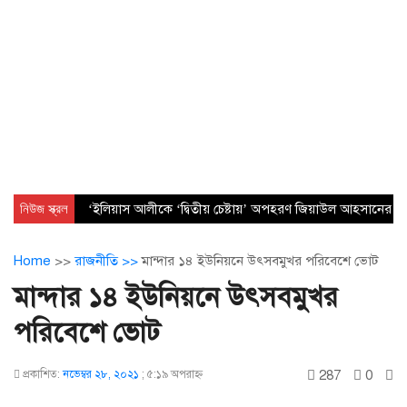
নিউজ স্ক্রল
‘ইলিয়াস আলীকে ‘দ্বিতীয় চেষ্টায়’ অপহরণ জিয়াউল আহসানের নেত
Home
>>
রাজনীতি >>
মান্দার ১৪ ইউনিয়নে উৎসবমুখর পরিবেশে ভোট
মান্দার ১৪ ইউনিয়নে উৎসবমুখর
পরিবেশে ভোট
287
0
প্রকাশিত:
নভেম্বর ২৮, ২০২১
;
৫:১৯ অপরাহ্ণ