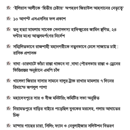
‘ইলিয়াস আলীকে ‘দ্বিতীয় চেষ্টায়’ অপহরণ জিয়াউল আহসানের নেতৃত্বে’
১০ আগস্ট এসএসসির ফল প্রকাশ
তনু হত্যা মামলায় সাবেক সেনাসদস্য হাফিজুরের জামিন স্থগিত, ২৪
ঘণ্টার মধ্যে আত্মসমর্পণের নির্দেশ
সম্মিলিতভাবে রাজশাহী মহানগরীকে নতুনভাবে ঢেলে সাজাতে চাই :
রাসিক প্রশাসক
বাঘা -চারঘাটে কাঁচা রাস্তা থাকবে না ,বাঘা পৌরসভায় রাস্তা ও ড্রেনের
ভিত্তিপ্রস্তর অনুষ্ঠানে এমপি চাঁদ
খালেদা জিয়ার বাসার সামনে বালুর ট্রাক রাখার মামলায় ৭ দিনের
রিমান্ডে জগলুল পাশা
মহাদেবপুরে সার ও বীজ মনিটরিং কমিটির সভা অনুষ্ঠিত
নিয়ামতপুরে বাড়ির বাইরে পড়েছিল যুবকের মরদেহ, গলায় আঘাতের
চিহ্ন
মান্দায় গাছের চারা, সিলিং ফ্যান ও নেবুলাইজার সলিউশন বিতরণ