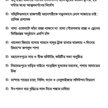
তনু হত্যা মামলায় সাবেক সেনাসদস্য হাফিজুরের জামিন স্থগিত, ২৪
ঘণ্টার মধ্যে আত্মসমর্পণের নির্দেশ
সম্মিলিতভাবে রাজশাহী মহানগরীকে নতুনভাবে ঢেলে সাজাতে চাই :
রাসিক প্রশাসক
বাঘা -চারঘাটে কাঁচা রাস্তা থাকবে না ,বাঘা পৌরসভায় রাস্তা ও ড্রেনের
ভিত্তিপ্রস্তর অনুষ্ঠানে এমপি চাঁদ
খালেদা জিয়ার বাসার সামনে বালুর ট্রাক রাখার মামলায় ৭ দিনের
রিমান্ডে জগলুল পাশা
মহাদেবপুরে সার ও বীজ মনিটরিং কমিটির সভা অনুষ্ঠিত
নিয়ামতপুরে বাড়ির বাইরে পড়েছিল যুবকের মরদেহ, গলায় আঘাতের
চিহ্ন
মান্দায় গাছের চারা, সিলিং ফ্যান ও নেবুলাইজার সলিউশন বিতরণ
উৎপাদন ব্যয় বৃদ্ধিতে লাভ নিয়ে শঙ্কায় চাষিরা