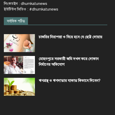
লিংকডইন : dhumkatunews
ইউটিউব ভিডিও : #dhumkatunews
সর্বাধিক পঠিত
চাকরির নিরাপত্তা ও বিয়ে হবে যে ছোট্ট দোয়ায়
মোহনপুরে সরকারী জমি দখল করে দোকান
নির্মাণের অভিযোগ
ঋণগ্রস্থ ও ঋণদাতার যাকাত কিভাবে দিবেন?