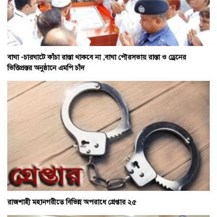
বাঘা -চারঘাটে কাঁচা রাস্তা থাকবে না ,বাঘা পৌরসভায় রাস্তা ও ড্রেনের
ভিত্তিপ্রস্তর অনুষ্ঠানে এমপি চাঁদ
রাজশাহী মহানগরীতে বিভিন্ন অপরাধে গ্রেপ্তার ২৫