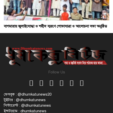
বাগমারায় জুলাইযোদ্ধা ও শহীদ স্মরণে শোভাযাত্রা ও আলোচনা সভা অনুষ্ঠিত
Follow Us
ফেসবুক : @dhumkatunews20
টুইটার : @dhumkatunews
পিন্টারেস্ট : @dhumkatunews
ইন্সটাগ্রাম : dhumkatunews