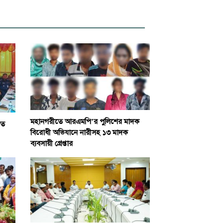
মহানগরীতে আরএমপি’র পুলিশের মাদক
িত
বিরোধী অভিযানে নারীসহ ১৩ মাদক
ব্যবসায়ী গ্রেপ্তার