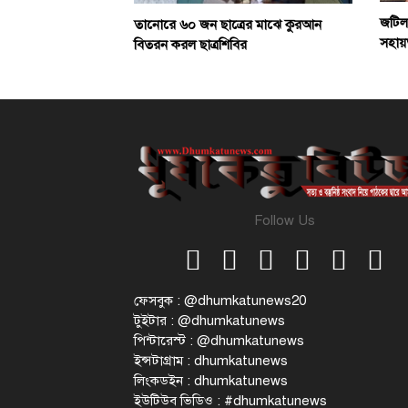
জটিল
তানোরে ৬০ জন ছাত্রের মাঝে কুরআন
সহায়
বিতরন করল ছাত্রশিবির
Follow Us
ফেসবুক : @dhumkatunews20
টুইটার : @dhumkatunews
পিন্টারেস্ট : @dhumkatunews
ইন্সটাগ্রাম : dhumkatunews
লিংকডইন : dhumkatunews
ইউটিউব ভিডিও : #dhumkatunews