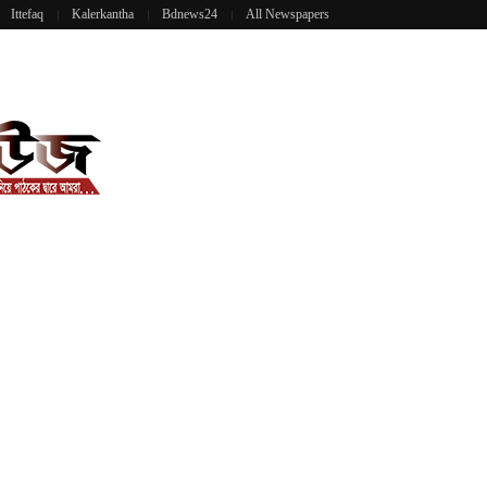
Ittefaq
Kalerkantha
Bdnews24
All Newspapers