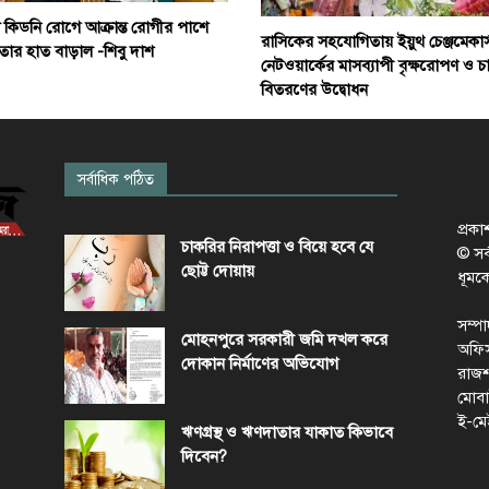
 কিডনি রোগে আক্রান্ত রোগীর পাশে
রাসিকের সহযোগিতায় ইয়ুথ চেঞ্জমেকার্
তার হাত বাড়াল -শিবু দাশ
নেটওয়ার্কের মাসব্যাপী বৃক্ষরোপণ ও চ
বিতরণের উদ্বোধন
সর্বাধিক পঠিত
প্রক
চাকরির নিরাপত্তা ও বিয়ে হবে যে
© সর্ব
ছোট্ট দোয়ায়
ধূমক
সম্প
মোহনপুরে সরকারী জমি দখল করে
অফিস
দোকান নির্মাণের অভিযোগ
রাজশ
মোবা
ই-মে
ঋণগ্রস্থ ও ঋণদাতার যাকাত কিভাবে
দিবেন?