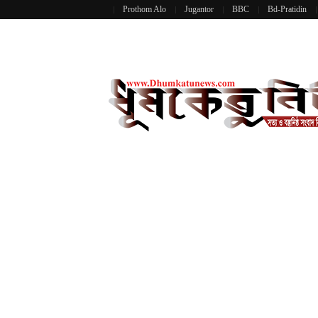
Prothom Alo
Jugantor
BBC
Bd-Pratidin