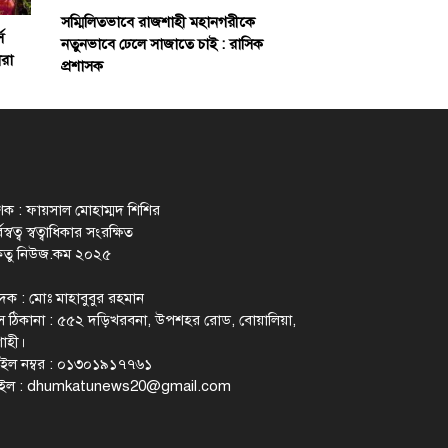
সম্মিলিতভাবে রাজশাহী মহানগরীকে
স
নতুনভাবে ঢেলে সাজাতে চাই : রাসিক
ারা
প্রশাসক
াশক : ফায়সাল মোহাম্মদ শিশির
স্বত্ব স্বত্বাধিকার সংরক্ষিত
েতু নিউজ.কম ২০২৫
াদক : মোঃ মাহাবুবুর রহমান
 ঠিকানা : ৫৫২ দড়িখরবনা, উপশহর রোড, বোয়ালিয়া,
াহী।
ইল নম্বর : ০১৩০১৯১৭৭৬১
ইল :
dhumkatunews20@gmail.com