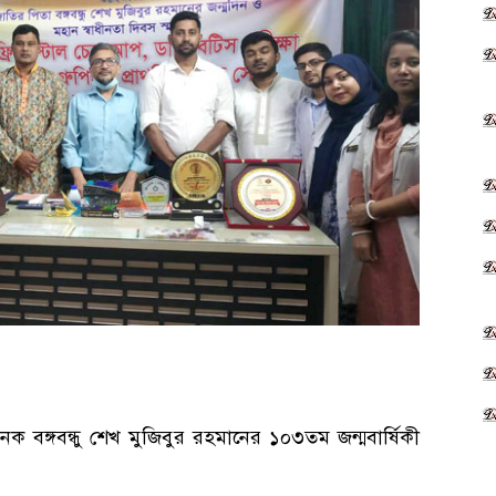
ক বঙ্গবন্ধু শেখ মুজিবুর রহমানের ১০৩তম জন্মবার্ষিকী