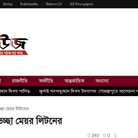
Ittefaq
Kalerkantha
Bdnews24
All Newspapers
ী
রাজনীতি
অর্থনীতি
আন্তর্জাতিক
অন্যান্য
ুত্থান দিবস পালিত
জুলাই গনঅভ্যুত্থান দিবস উদযাপন :গোমস্তাপুরে আলোচনা 
্ছা মেয়র লিটনের
চ্ছা মেয়র লিটনের
240
0