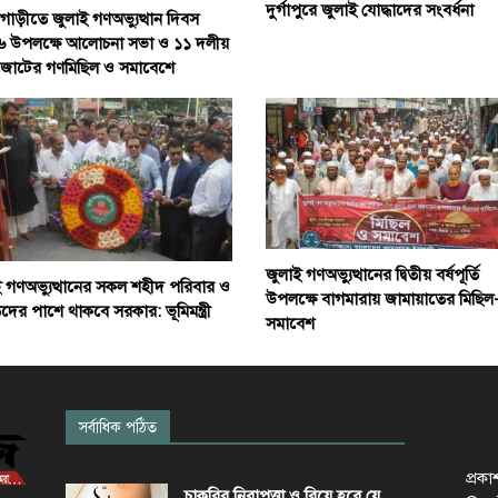
দুর্গাপুরে জুলাই যোদ্ধাদের সংবর্ধনা
াড়ীতে জুলাই গণঅভ্যুত্থান দিবস
 উপলক্ষে আলোচনা সভা ও ১১ দলীয়
জোটের গণমিছিল ও সমাবেশে
জুলাই গণঅভ্যুত্থানের দ্বিতীয় বর্ষপূর্তি
ই গণঅভ্যুত্থানের সকল শহীদ পরিবার ও
উপলক্ষে বাগমারায় জামায়াতের মিছিল
র পাশে থাকবে সরকার: ভূমিমন্ত্রী
সমাবেশ
সর্বাধিক পঠিত
প্রক
চাকরির নিরাপত্তা ও বিয়ে হবে যে