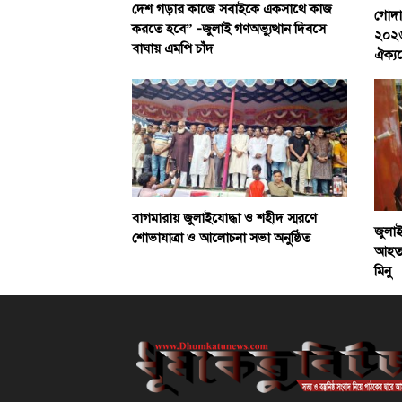
দেশ গড়ার কাজে সবাইকে একসাথে কাজ
গোদাগ
করতে হবে” -জুলাই গণঅভ্যুত্থান দিবসে
২০২৬
বাঘায় এমপি চাঁদ
ঐক্য
বাগমারায় জুলাইযোদ্ধা ও শহীদ স্মরণে
জুলা
শোভাযাত্রা ও আলোচনা সভা অনুষ্ঠিত
আহতদে
মিনু