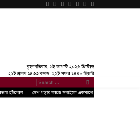
×
বৃহস্পতিবার, ৬ই আগস্ট ২০২৬ খ্রিস্টাব্দ
২১ই শ্রাবণ ১৪৩৩ বঙ্গাব্দ, ২২ই সফর ১৪৪৮ হিজরি
সভায় হট্টগোল
দেশ গড়ার কাজে সবাইকে একসাথে কাজ করতে হবে” -জুলাই গণঅভ