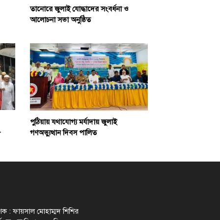
তানোরে জুলাই যোদ্ধাদের সংবর্ধনা ও
আলোচনা সভা অনুষ্ঠিত
পুঠিয়ায় যথাযোগ্য মর্যাদায় জুলাই
-
গণঅভ্যুত্থান দিবস পালিত
াশক : ফায়সাল মোহাম্মদ শিশির