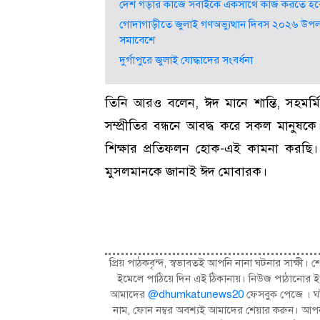
দেশ গড়ার কাজে সবাইকে একসাথে কাজ করতে হবে” -
গোদাগাড়ীতে জুলাই গণঅভ্যুত্থান দিবস ২০২৬ উ
সমাবেশে
দুর্গাপুরে জুলাই যোদ্ধাদের সংবর্ধনা
তিনি আরও বলেন, ঈদ মানে শান্তি, সহমর্মিতা
সম্প্রীতির বন্ধনে আবদ্ধ করে সকল মানুষক
শিক্ষার প্রতিফলন হোক-এই কামনা করছি
মুসলমানকে জানাই ঈদ মোবারক।
প্রিয় পাঠকবৃন্দ, স্বভাবতই আপনি নানা ঘটনার সাক্
ইমেলে পাঠিয়ে দিন এই ঠিকানায়। নিউজ পাঠানোর ই
আমাদের
@dhumkatunews20
ফেসবুক পেজে । ঘট
নাম, ফোন নম্বর অবশ্যই আমাদের শেয়ার করুন। আপন