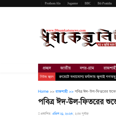
Prothom Alo
Jugantor
BBC
Bd-Pratidin
প্রচ্ছদ
জাতীয়
নগর-গ্রাম
রাজশাহ
নিউজ স্ক্রল
রুয়েটে যথাযোগ্য মর্যাদায় জুলাই গণঅভ্য
Home
>>
রাজশাহী >>
পবিত্র ঈদ-উল-ফিতরের শুভেচ
পবিত্র ঈদ-উল-ফিতরের শুভে
প্রকাশিত:
এপ্রিল ২১, ২০২৩
;
২:৫৪ পূর্বাহ্ণ