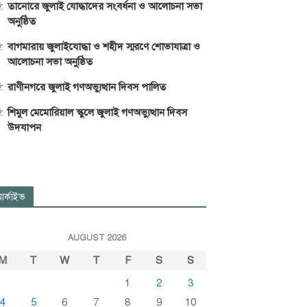
তানোরে জুলাই যোদ্ধাদের সংবর্ধনা ও আলোচনা সভা
অনুষ্ঠিত
বাগমারায় জুলাইযোদ্ধা ও শহীদ স্মরণে শোভাযাত্রা ও
আলোচনা সভা অনুষ্ঠিত
রাণীনগরে জুলাই গণঅভ্যুত্থান দিবস পালিত
শিমুল মেমোরিয়াল স্কুলে জুলাই গণঅভ্যুত্থান দিবস
উদযাপন
র্কাইভ
AUGUST 2026
M
T
W
T
F
S
S
1
2
3
4
5
6
7
8
9
10