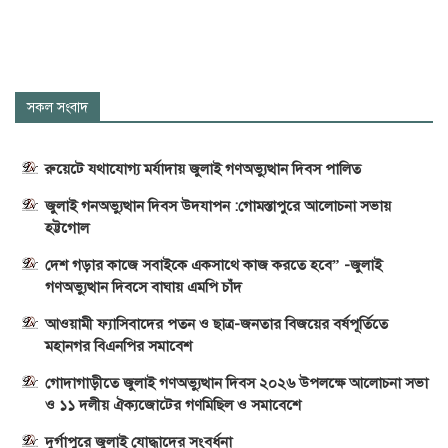
সকল সংবাদ
রুয়েটে যথাযোগ্য মর্যাদায় জুলাই গণঅভ্যুত্থান দিবস পালিত
জুলাই গনঅভ্যুত্থান দিবস উদযাপন :গোমস্তাপুরে আলোচনা সভায়
হট্টগোল
দেশ গড়ার কাজে সবাইকে একসাথে কাজ করতে হবে” -জুলাই
গণঅভ্যুত্থান দিবসে বাঘায় এমপি চাঁদ
আওয়ামী ফ্যাসিবাদের পতন ও ছাত্র-জনতার বিজয়ের বর্ষপূর্তিতে
মহানগর বিএনপির সমাবেশ
গোদাগাড়ীতে জুলাই গণঅভ্যুত্থান দিবস ২০২৬ উপলক্ষে আলোচনা সভা
ও ১১ দলীয় ঐক্যজোটের গণমিছিল ও সমাবেশে
দুর্গাপুরে জুলাই যোদ্ধাদের সংবর্ধনা