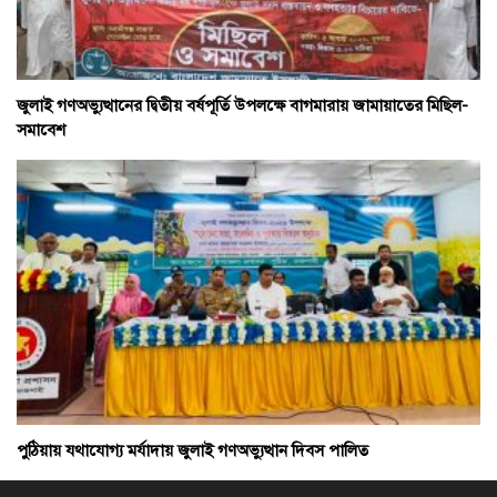
জুলাই গণঅভ্যুত্থানের দ্বিতীয় বর্ষপূর্তি উপলক্ষে বাগমারায় জামায়াতের মিছিল-
সমাবেশ
পুঠিয়ায় যথাযোগ্য মর্যাদায় জুলাই গণঅভ্যুত্থান দিবস পালিত