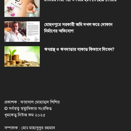
মোহনপুরে সরকারী জমি দখল করে দোকান
নির্মাণের অভিযোগ
ঋণগ্রস্থ ও ঋণদাতার যাকাত কিভাবে দিবেন?
প্রকাশক : ফায়সাল মোহাম্মদ শিশির
© সর্বস্বত্ব স্বত্বাধিকার সংরক্ষিত
ধূমকেতু নিউজ.কম ২০২৫
সম্পাদক : মোঃ মাহাবুবুর রহমান