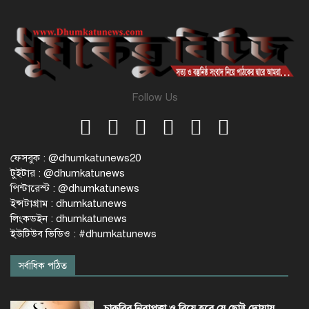
Follow Us
ফেসবুক : @dhumkatunews20
টুইটার : @dhumkatunews
পিন্টারেস্ট : @dhumkatunews
ইন্সটাগ্রাম : dhumkatunews
লিংকডইন : dhumkatunews
ইউটিউব ভিডিও : #dhumkatunews
সর্বাধিক পঠিত
চাকরির নিরাপত্তা ও বিয়ে হবে যে ছোট্ট দোয়ায়