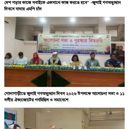
দেশ গড়ার কাজে সবাইকে একসাথে কাজ করতে হবে” -জুলাই গণঅভ্যুত্থান
দিবসে বাঘায় এমপি চাঁদ
গোদাগাড়ীতে জুলাই গণঅভ্যুত্থান দিবস ২০২৬ উপলক্ষে আলোচনা সভা ও ১১
দলীয় ঐক্যজোটের গণমিছিল ও সমাবেশে