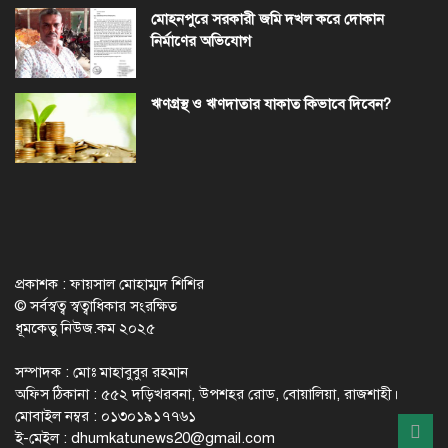
মোহনপুরে সরকারী জমি দখল করে দোকান
নির্মাণের অভিযোগ
ঋণগ্রস্থ ও ঋণদাতার যাকাত কিভাবে দিবেন?
প্রকাশক : ফায়সাল মোহাম্মদ শিশির
© সর্বস্বত্ব স্বত্বাধিকার সংরক্ষিত
ধূমকেতু নিউজ.কম ২০২৫
সম্পাদক : মোঃ মাহাবুবুর রহমান
অফিস ঠিকানা : ৫৫২ দড়িখরবনা, উপশহর রোড, বোয়ালিয়া, রাজশাহী।
মোবাইল নম্বর : ০১৩০১৯১৭৭৬১
ই-মেইল :
dhumkatunews20@gmail.com