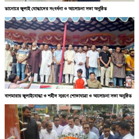
তানোরে জুলাই যোদ্ধাদের সংবর্ধনা ও আলোচনা সভা অনুষ্ঠিত
বাগমারায় জুলাইযোদ্ধা ও শহীদ স্মরণে শোভাযাত্রা ও আলোচনা সভা অনুষ্ঠিত